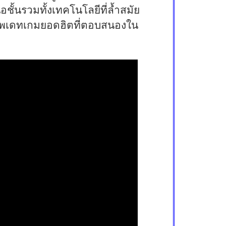
ชั้นรวมทั้งเทคโนโลยีที่ล้ำสมัย
รอัพเดทเกมยอดฮิตที่ตอบสนองใน