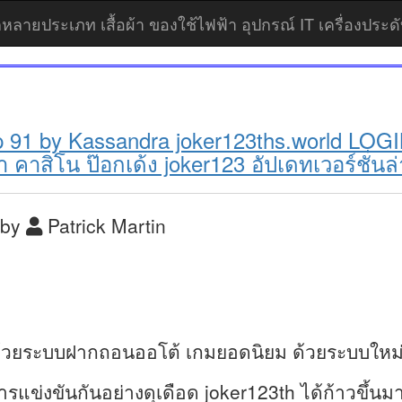
ายประเภท เสื้อผ้า ของใช้ไฟฟ้า อุปกรณ์ IT เครื่องประดับ
p 91 by Kassandra joker123ths.world LOG
 คาสิโน ป๊อกเด้ง joker123 อัปเดทเวอร์ชั่นล
by
Patrick Martin
ด้วยระบบฝากถอนออโต้ เกมยอดนิยม ด้วยระบบใหม่ป
แข่งขันกันอย่างดุเดือด joker123th ได้ก้าวขึ้นมา