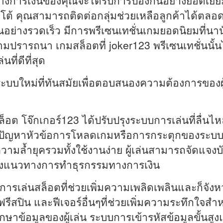
ทางการเงินของคุณจะได้รับการป้องกันอย่างยอดเยี่ย
ต้ คุณสามารถติดต่อกลุ่มช่วยเหลือลูกค้าได้ตลอด
อย่างรวดเร็ว มีการพรีเซนเทชั่นเกมยอดนิยมที่นานั
รารถนา เกมสล็อตที่ joker123 พรีเซนเทชั่นนั้นได
ที่ดีที่สุด
ะบบใหม่ที่ทันสมัยเพื่อตอบสนองความต้องการของผู้
อต โจ๊กเกอร์123 ได้ปรับปรุงระบบการเล่นที่ลื่นไห
ีปัญหาหัวข้อการโหลดเกมหรือการกระตุกของระบบ 
ีความล้ำยุครวมทั้งใช้งานง่าย ผู้เล่นสามารถจัดแ
ทั้งแนวทางการทำธุรกรรมทางการเงิน
การเล่นสล็อตที่ช่วยเพิ่มความเพลิดเพลินและก็จัง
ร์ฟรีสปิน และฟีเจอร์อื่นๆที่ช่วยเพิ่มความระทึกใ
งรักษาข้อมูลของผู้เล่น ระบบการเข้ารหัสข้อมูลขั้น