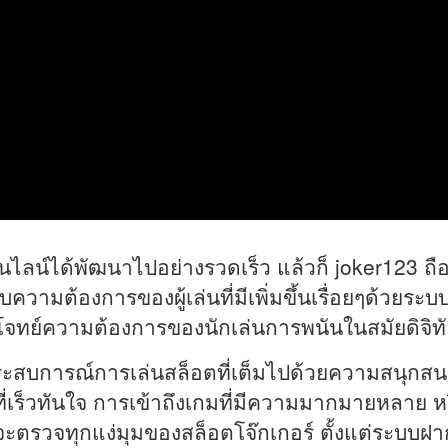
ไลน์ได้พัฒนาไปอย่างรวดเร็ว แล้วก็ joker123 ถือ
บความต้องการของผู้เล่นที่มีเพิ่มขึ้นเรื่อยๆด้วยระ
โจทย์ความต้องการของนักเล่นการพนันในสมัยดิจิท
ะสบการณ์การเล่นสล็อตที่เต็มไปด้วยความสนุกสนา
่เร็วทันใจ การเข้าถึงเกมที่มีความมากมายหลาย หร
ราจะตรวจทุกแง่มุมของสล็อตโจ๊กเกอร์ ตั้งแต่ระบ