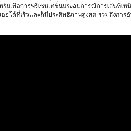
ับเพื่อการพรีเซนเทชั่นประสบการณ์การเล่นที่เหนือ
ออโต้ที่เร็วและก็มีประสิทธิภาพสูงสุด รวมถึงกา