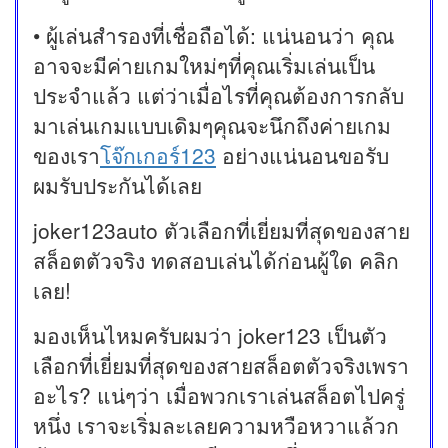
• ผู้เล่นสำรองที่เชื่อถือได้: แน่นอนว่า คุณ
อาจจะมีค่ายเกมใหม่ๆที่คุณเริ่มเล่นเป็น
ประจำแล้ว แต่ว่าเมื่อไรที่คุณต้องการกลับ
มาเล่นเกมแบบเดิมๆคุณจะนึกถึงค่ายเกม
ของเรา
โจ๊กเกอร์123
อย่างแน่นอนขอรับ
ผมรับประกันได้เลย
joker123auto ตัวเลือกที่เยี่ยมที่สุดของสาย
สล็อตตัวจริง ทดสอบเล่นได้ก่อนผู้ใด คลิก
เลย!
มองเห็นไหมครับผมว่า joker123 เป็นตัว
เลือกที่เยี่ยมที่สุดของสายสล็อตตัวจริงเพรา
อะไร? แน่ๆว่า เมื่อพวกเราเล่นสล็อตไปครู่
หนึ่ง เราจะเริ่มละเลยความหวือหวาแล้วก