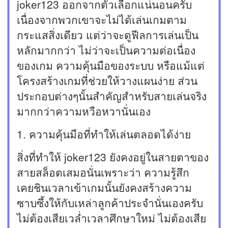
joker123 ออกจากตัวเลือกแน่นอนครับ
เนื่องจากพวกเขาจะไม่ได้เล่นเกมตาม
กระแสสิ่งเดียว แต่ว่าจะดูฟีลการเล่นเป็น
หลักมากกว่า ไม่ว่าจะเป็นความต่อเนื่อง
ของเกม ความคุ้นมือของระบบ หรือแม้แต่
โครงสร้างเกมที่ช่วยให้วางแผนง่าย ส่วน
ประกอบต่างๆนั้นสำคัญสำหรับสายเล่นจริง
มากกว่าความหวือหวานั่นเอง
1. ความคุ้นมือที่ทำให้เล่นตลอดได้ง่าย
สิ่งที่ทำให้ joker123 ยังคงอยู่ในสายตาของ
สายสล็อตเสมอนั่นเพราะว่า ความรู้สึก
เคยชินเวลาเข้าเกมนั้นยังคงสร้างความ
ซาบซึ้งให้กับเหล่าลูกค้าประจำนั่นเองครับ
ไม่ต้องเสียเวล่ำเวลาศึกษาใหม่ ไม่ต้องเสีย