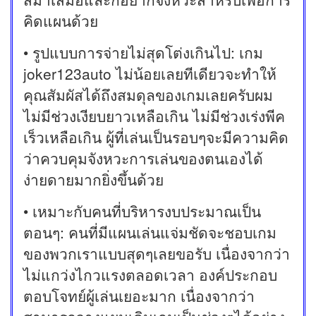
คิดแผนด้วย
• รูปแบบการจ่ายไม่สุดโต่งเกินไป: เกม
joker123auto ไม่น้อยเลยทีเดียวจะทำให้
คุณสัมผัสได้ถึงสมดุลของเกมเลยครับผม
ไม่มีช่วงเงียบยาวเหลือเกิน ไม่มีช่วงเร่งพีค
เร็วเหลือเกิน ผู้ที่เล่นเป็นรอบๆจะมีความคิด
ว่าควบคุมจังหวะการเล่นของตนเองได้
ง่ายดายมากยิ่งขึ้นด้วย
• เหมาะกับคนที่บริหารงบประมาณเป็น
ตอนๆ: คนที่มีแผนเล่นแจ่มชัดจะชอบเกม
ของพวกเราแบบสุดๆเลยขอรับ เนื่องจากว่า
ไม่แกว่งไกวแรงตลอดเวลา องค์ประกอบ
ตอบโจทย์ผู้เล่นเยอะมาก เนื่องจากว่า