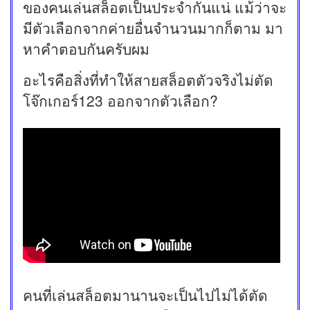
ของคนเล่นสล็อตเป็นประจำกันแน่ แม้ว่าจะ
มีตัวเลือกจากค่ายอื่นจำนวนมากก็ตาม มา
หาคำตอบกันครับผม
อะไรคือสิ่งที่ทำให้สายสล็อตตัวจริงไม่ตัด
โจ๊กเกอร์123 ออกจากตัวเลือก?
คนที่เล่นสล็อตมานานจะเป็นไปไม่ได้ตัด