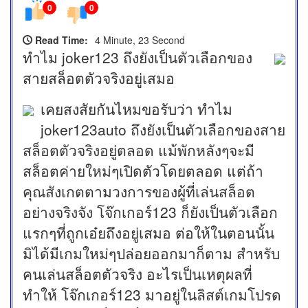
0
0
Read Time:
4 Minute, 23 Second
ทำไม joker123 ถึงยังเป็นตัวเลือกของ
สายสล็อตตัวจริงอยู่เสมอ
เคยสงสัยกันไหมขอรับว่า ทำไม
joker123auto ถึงยังเป็นตัวเลือกของสาย
สล็อตตัวจริงอยู่ตลอด แม้พักหลังๆจะมี
สล็อตค่ายใหม่ๆเปิดตัวโดยตลอด แต่ถ้า
คุณสังเกตตามวงการของผู้ที่เล่นสล็อต
อย่างจริงจัง โจ๊กเกอร์123 ก็ยังเป็นตัวเลือก
แรกๆที่ถูกเอ๋ยถึงอยู่เสมอ ต่อให้ในตอนนั้น
มิได้มีเกมใหม่ๆปล่อยออกมาก็ตาม สำหรับ
คนเล่นสล็อตตัวจริง อะไรเป็นเหตุผลที่
ทำให้ โจ๊กเกอร์123 มาอยู่ในลิสต์เกมโปรด