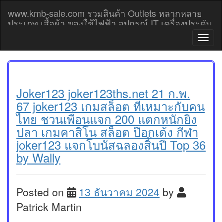
Skip
www.kmb-sale.com รวมสินค้า Outlets หลากหลาย
to
ประเภท เสื้อผ้า ของใช้ไฟฟ้า อุปกรณ์ IT เครื่องประดับ
content
โทรศัพท์มือถือ Outlet prices
T
o
g
g
l
e
Joker123 joker123ths.net 21 ก.พ.
n
67 joker123 เกมสล็อต ที่เหมาะกับคน
a
ไทย ชวนเพื่อนแจก 200 แตกหนักยิง
v
ปลา เกมคาสิโน สล็อต ป๊อกเด้ง กีฬา
i
g
joker123 แจกโบนัสฉลองสิ้นปี Top 36
a
by Wally
t
i
o
n
Posted on
13 ธันวาคม 2024
by
Patrick Martin