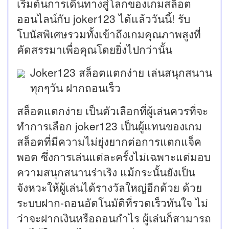
เริ่มต้นการเดินทางสู่โลกของเกมสล็อต
ออนไลน์กับ joker123 ได้แล้ววันนี้! รับ
โบนัสพิเศษรวมทั้งเข้าถึงเกมคุณภาพสูงที่
คัดสรรมาเพื่อคุณโดยยิ่งไปกว่านั้น
Joker123 สล็อตแตกง่าย เล่นสนุกสนาน
ทุกๆวัน ฝากถอนเร็ว
สล็อตแตกง่าย เป็นตัวเลือกที่ผู้เล่นควรที่จะ
ทำการเลือก joker123 เป็นผู้แทนของเกม
สล็อตที่มีความไม่ยุ่งยากต่อการแตกแจ็ค
พอต ซึ่งการเล่นแต่ละครั้งไม่เฉพาะแต่มอบ
ความสนุกสนานร่าเริง แม้กระนั้นยังเป็น
จังหวะให้ผู้เล่นได้รางวัลใหญ่อีกด้วย ด้วย
ระบบฝาก-ถอนอัตโนมัติที่รวดเร็วทันใจ ไม่
ว่าจะฝากเงินหรือถอนกำไร ผู้เล่นก็สามารถ