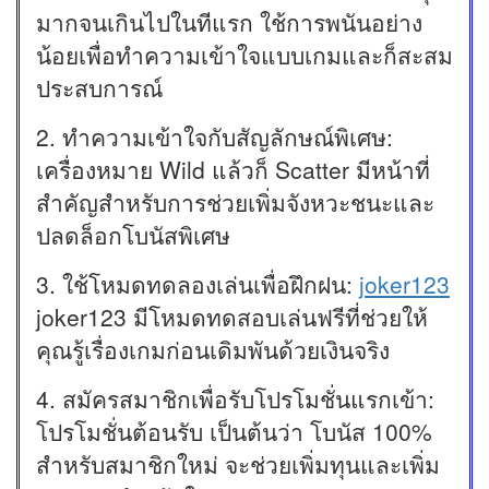
มากจนเกินไปในทีแรก ใช้การพนันอย่าง
น้อยเพื่อทำความเข้าใจแบบเกมและก็สะสม
ประสบการณ์
2. ทำความเข้าใจกับสัญลักษณ์พิเศษ:
เครื่องหมาย Wild แล้วก็ Scatter มีหน้าที่
สำคัญสำหรับการช่วยเพิ่มจังหวะชนะและ
ปลดล็อกโบนัสพิเศษ
3. ใช้โหมดทดลองเล่นเพื่อฝึกฝน:
joker123
joker123 มีโหมดทดสอบเล่นฟรีที่ช่วยให้
คุณรู้เรื่องเกมก่อนเดิมพันด้วยเงินจริง
4. สมัครสมาชิกเพื่อรับโปรโมชั่นแรกเข้า:
โปรโมชั่นต้อนรับ เป็นต้นว่า โบนัส 100%
สำหรับสมาชิกใหม่ จะช่วยเพิ่มทุนและเพิ่ม