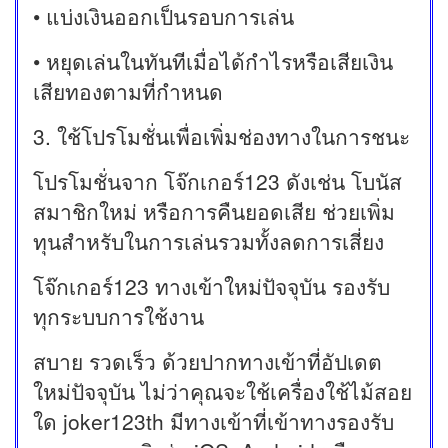
• แบ่งเงินออกเป็นรอบการเล่น
• หยุดเล่นในทันทีเมื่อได้กำไรหรือเสียเงิน
เสียทองตามที่กำหนด
3. ใช้โปรโมชั่นเพื่อเพิ่มช่องทางในการชนะ
โปรโมชั่นจาก โจ๊กเกอร์123 ดังเช่น โบนัส
สมาชิกใหม่ หรือการคืนยอดเสีย ช่วยเพิ่ม
ทุนสำหรับในการเล่นรวมทั้งลดการเสี่ยง
โจ๊กเกอร์123 ทางเข้าใหม่ปัจจุบัน รองรับ
ทุกระบบการใช้งาน
สบาย รวดเร็ว ด้วยปากทางเข้าที่อัปเดต
ใหม่ปัจจุบัน ไม่ว่าคุณจะใช้เครื่องใช้ไม้สอย
ใด joker123th มีทางเข้าที่เข้าทางรองรับ