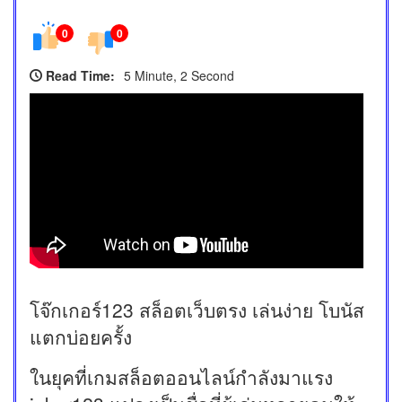
0
0
Read Time:
5 Minute, 2 Second
โจ๊กเกอร์123 สล็อตเว็บตรง เล่นง่าย โบนัส
แตกบ่อยครั้ง
ในยุคที่เกมสล็อตออนไลน์กำลังมาแรง