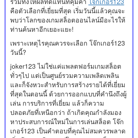
รวมทั้งให้ผลทดแทนที่คุ้มค่า
โจ๊กเกอร์123
คือตัวเลือกที่เยี่ยมที่สุด เริ่มวันนี้แล้วคุณจะ
พบว่าโลกของเกมสล็อตออนไลน์มีอะไรให้
ท่านค้นหาอีกเยอะแยะ!
เพราะเหตุไรคุณควรจะเลือก โจ๊กเกอร์123
วันนี้?
joker123 ไม่ใช่แค่แพลตฟอร์มเกมสล็อต
ทั่วๆไป แต่เป็นศูนย์รวมความเพลิดเพลิน
และก็จังหวะสำหรับการสร้างรายได้ที่เยี่ยม
ที่สุดในตอนนี้ ด้วยการออกแบบที่คำนึงถึงผู้
เล่น การบริการที่เยี่ยม แล้วก็ความ
ปลอดภัยที่เหนือกว่า ถ้าเกิดคุณกำลังมอง
หาประสบการณ์ใหม่ในการเล่นสล็อต โจ๊ก
เกอร์123 เป็นคำตอบที่คุณไม่สมควรพลาด