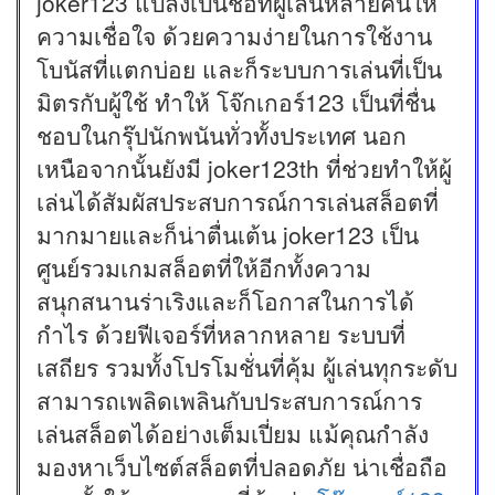
joker123 แปลงเป็นชื่อที่ผู้เล่นหลายคนให้
ความเชื่อใจ ด้วยความง่ายในการใช้งาน
โบนัสที่แตกบ่อย และก็ระบบการเล่นที่เป็น
มิตรกับผู้ใช้ ทำให้ โจ๊กเกอร์123 เป็นที่ชื่น
ชอบในกรุ๊ปนักพนันทั่วทั้งประเทศ นอก
เหนือจากนั้นยังมี joker123th ที่ช่วยทำให้ผู้
เล่นได้สัมผัสประสบการณ์การเล่นสล็อตที่
มากมายและก็น่าตื่นเต้น joker123 เป็น
ศูนย์รวมเกมสล็อตที่ให้อีกทั้งความ
สนุกสนานร่าเริงและก็โอกาสในการได้
กำไร ด้วยฟีเจอร์ที่หลากหลาย ระบบที่
เสถียร รวมทั้งโปรโมชั่นที่คุ้ม ผู้เล่นทุกระดับ
สามารถเพลิดเพลินกับประสบการณ์การ
เล่นสล็อตได้อย่างเต็มเปี่ยม แม้คุณกำลัง
มองหาเว็บไซต์สล็อตที่ปลอดภัย น่าเชื่อถือ