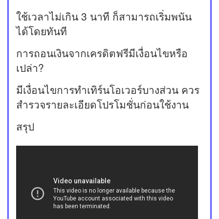
ใช้เวลาไม่เกิน 3 นาที ก็สามารถเริ่มพนัน
ได้โดยทันที
การถอนเงินจากเครดิตฟรีมีเงื่อนไขหรือ
เปล่า?
มีเงื่อนไขการทำเทิร์นโอเวอร์บางส่วน ควร
สำรวจรายละเอียดโปรโมชั่นก่อนใช้งาน
สรุป