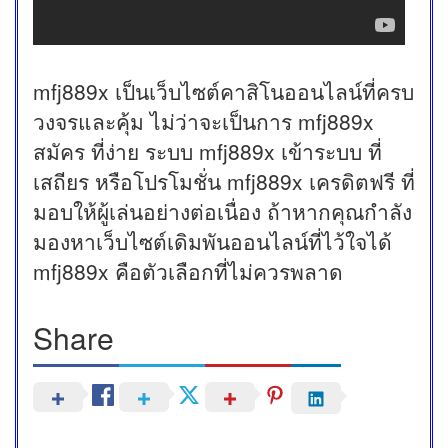
mfj889x เป็นเว็บไซต์คาสิโนออนไลน์ที่ครบ
วงจรและคุ้ม ไม่ว่าจะเป็นการ mfj889x
สมัคร ที่ง่าย ระบบ mfj889x เข้าระบบ ที่
เสถียร หรือโปรโมชั่น mfj889x เครดิตฟรี ที่
มอบให้ผู้เล่นอย่างต่อเนื่อง ถ้าหากคุณกำลัง
มองหาเว็บไซต์เดิมพันออนไลน์ที่ไว้ใจได้
mfj889x คือตัวเลือกที่ไม่ควรพลาด
Share