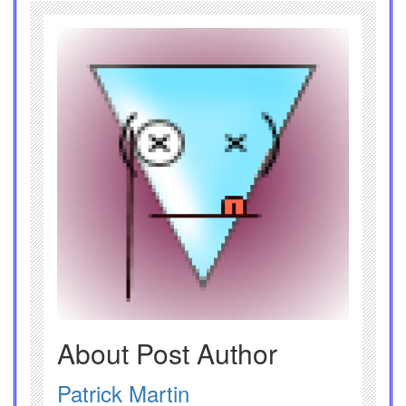
About Post Author
Patrick Martin