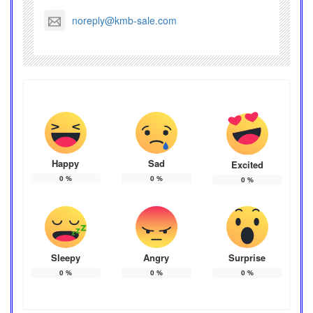
noreply@kmb-sale.com
Happy
Sad
Excited
0
%
0
%
0
%
Sleepy
Angry
Surprise
0
%
0
%
0
%