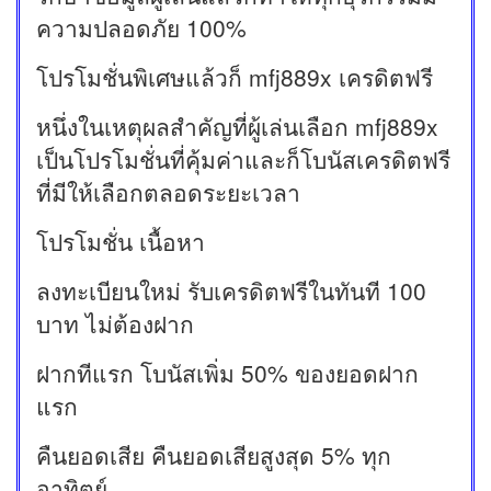
ความปลอดภัย 100%
โปรโมชั่นพิเศษแล้วก็ mfj889x เครดิตฟรี
หนึ่งในเหตุผลสำคัญที่ผู้เล่นเลือก mfj889x
เป็นโปรโมชั่นที่คุ้มค่าและก็โบนัสเครดิตฟรี
ที่มีให้เลือกตลอดระยะเวลา
โปรโมชั่น เนื้อหา
ลงทะเบียนใหม่ รับเครดิตฟรีในทันที 100
บาท ไม่ต้องฝาก
ฝากทีแรก โบนัสเพิ่ม 50% ของยอดฝาก
แรก
คืนยอดเสีย คืนยอดเสียสูงสุด 5% ทุก
อาทิตย์