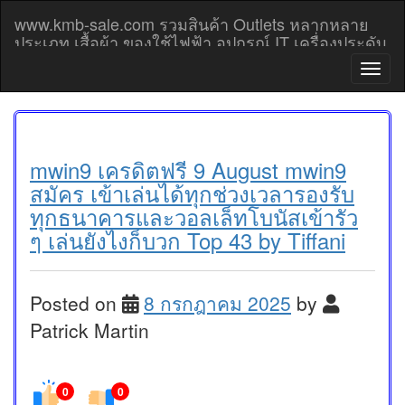
Skip
www.kmb-sale.com รวมสินค้า Outlets หลากหลาย
to
ประเภท เสื้อผ้า ของใช้ไฟฟ้า อุปกรณ์ IT เครื่องประดับ
content
โทรศัพท์มือถือ Outlet prices
T
o
g
g
l
e
mwin9 เครดิตฟรี 9 August mwin9
n
สมัคร เข้าเล่นได้ทุกช่วงเวลารองรับ
a
ทุกธนาคารและวอลเล็ทโบนัสเข้ารัว
v
ๆ เล่นยังไงก็บวก Top 43 by Tiffani
i
g
a
t
Posted on
8 กรกฎาคม 2025
by
i
o
Patrick Martin
n
0
0