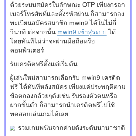
ด้วยระบบสมัครในลักษณะ OTP เพียงกรอก
เบอร์โทรศัพท์และตั้งรหัสผ่าน ก็สามารถลง
ทะเบียนสมัครสมาชิก mwin9 ได้ในไม่กี่
วินาที ต่อจากนั้น
mwin9 เข้าสู่ระบบ
ได้
โดยทันทีไม่ว่าจะผ่านมือถือหรือ
คอมพิวเตอร์
รับเครดิตฟรีตั้งแต่เริ่มต้น
ผู้เล่นใหม่สามารถเลือกรับ mwin9 เครดิต
ฟรี ได้ทันทีหลังสมัคร เพียงแค่ประพฤติตาม
ข้อตกลงกล้วยๆดังเช่น รับรองตัวตนหรือ
ฝากขั้นต่ำ ก็สามารถนำเครดิตฟรีไปใช้
ทดสอบเล่นเกมได้เลย
รวมเกมพนันจากค่ายดังระดับนานาชาติ