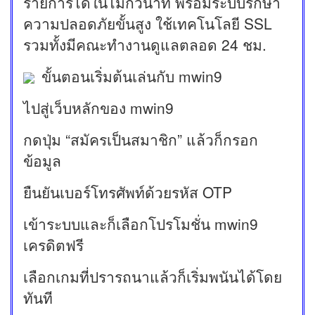
รายการได้ในไม่กี่วินาที พร้อมระบบรักษา
ความปลอดภัยขั้นสูง ใช้เทคโนโลยี SSL
รวมทั้งมีคณะทำงานดูแลตลอด 24 ชม.
ขั้นตอนเริ่มต้นเล่นกับ mwin9
ไปสู่เว็บหลักของ mwin9
กดปุ่ม “สมัครเป็นสมาชิก” แล้วก็กรอก
ข้อมูล
ยืนยันเบอร์โทรศัพท์ด้วยรหัส OTP
เข้าระบบและก็เลือกโปรโมชั่น mwin9
เครดิตฟรี
เลือกเกมที่ปรารถนาแล้วก็เริ่มพนันได้โดย
ทันที