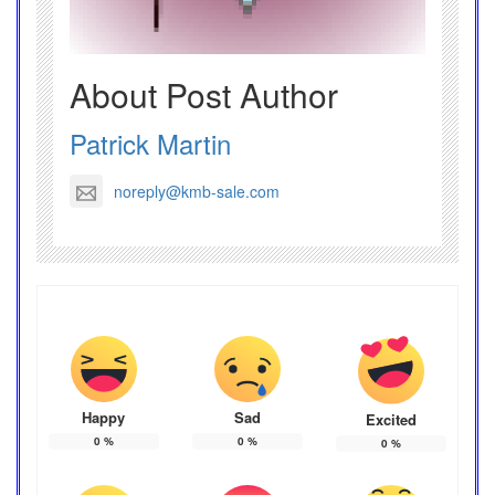
About Post Author
Patrick Martin
noreply@kmb-sale.com
Happy
Sad
Excited
0
%
0
%
0
%