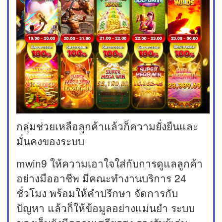
กลุ่มช่วยเหลือลูกค้าแล้วก็ความยั่งยืนและ
มั่นคงของระบบ
mwin9 ให้ความเอาใจใส่กับการดูแลลูกค้า
อย่างมืออาชีพ มีคณะทำงานบริการ 24
ชั่วโมง พร้อมให้คำปรึกษา จัดการกับ
ปัญหา แล้วก็ให้ข้อมูลอย่างแม่นยำ ระบบ