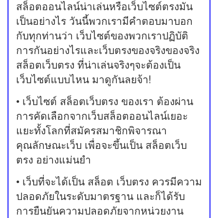
สล็อตออนไลน์น่าเล่นหรือเว็บไซต์ตรงมัน
เป็นอย่างไร วันนี้พวกเรามีคำตอบมาบอก
กับทุกท่านว่า เว็บไซต์ของพวกเราปฏิบัติ
การกันอย่างไรและเว็บตรงของจริงของจริง
สล็อตเว็บตรง ที่น่าเล่นจริงๆจะต้องเป็น
เว็บไซต์แบบไหน มาดูกันลยจ้า!
• เว็บไซต์ สล็อตเว็บตรง ของเรา ต้องผ่าน
การคัดเลือกจากเว็บสล็อตออนไลน์เยอะ
แยะทั้งโลกที่สมัครสมาชิกพิจารณา
คุณลักษณะเว็บ เพื่อจะขึ้นเป็น สล็อตเว็บ
ตรง อย่างแม่นยำ
• เว็บที่จะได้เป็น สล็อต เว็บตรง ควรมีความ
ปลอดภัยในระดับมาตรฐาน และก็ได้รับ
การยืนยันความปลอดภัยจากหน่วยงาน