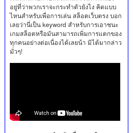
อยู่ที่ว่าพวกเราจะกระทำตัวยังไง คิดแบบ
ไหนสำหรับเพื่อการเล่น สล็อตเว็บตรง บอก
เลยว่านี่เป็น keyword สำหรับการเอาชนะ
เกมสล็อตหรือมันสามารถเพิ่มการแตกของ
ทุกคนอย่างต่อเนื่องได้เลยน้า มิได้มากล่าว
มั่วๆ!