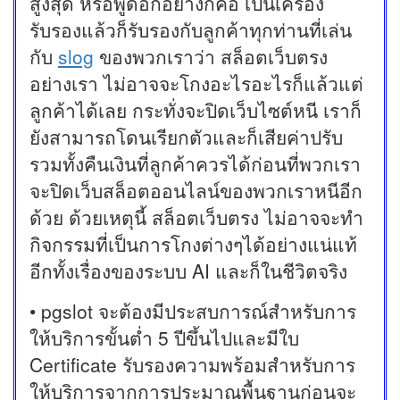
สูงสุด หรือพูดอีกอย่างก็คือ เป็นเครื่อง
รับรองแล้วก็รับรองกับลูกค้าทุกท่านที่เล่น
กับ
slog
ของพวกเราว่า สล็อตเว็บตรง
อย่างเรา ไม่อาจจะโกงอะไรอะไรก็แล้วแต่
ลูกค้าได้เลย กระทั่งจะปิดเว็บไซต์หนี เราก็
ยังสามารถโดนเรียกตัวและก็เสียค่าปรับ
รวมทั้งคืนเงินที่ลูกค้าควรได้ก่อนที่พวกเรา
จะปิดเว็บสล็อตออนไลน์ของพวกเราหนีอีก
ด้วย ด้วยเหตุนี้ สล็อตเว็บตรง ไม่อาจจะทำ
กิจกรรมที่เป็นการโกงต่างๆได้อย่างแน่แท้
อีกทั้งเรื่องของระบบ AI และก็ในชีวิตจริง
• pgslot จะต้องมีประสบการณ์สำหรับการ
ให้บริการขั้นต่ำ 5 ปีขึ้นไปและมีใบ
Certificate รับรองความพร้อมสำหรับการ
ให้บริการจากการประมาณพื้นฐานก่อนจะ