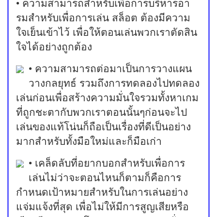
• ความสามารถสำหรับเพื่อการบริหารอา
รมสำหรับเพื่อการเล่น สล็อต ต้องมีความ
ใจเย็นเข้าไว้ เพื่อให้ตอนเล่นพวกเราตัดสิน
ใจได้อย่างถูกต้อง
• ความสามารถต่อมาเป็นการวางแผน
วางกลยุทธ์ รวมถึงการทดลองไปทดลอง
เล่นก่อนเพื่อสร้างความมั่นใจรวมทั้งหาเกม
ที่ถูกชะตากับพวกเราตอนนั้นๆก่อนจะไป
เล่นของแท้โน่นก็ถือเป็นเรื่องที่ดีเป็นอย่าง
มากสำหรับทั้งมือใหม่และก็มือเก่า
• เคล็ดลับที่อยากบอกสำหรับเพื่อการ
เล่นไม่ว่าจะตอนไหนก็ตามก็คือการ
กำหนดเป้าหมายสำหรับในการเล่นอย่าง
แจ่มแจ้งที่สุด เพื่อไม่ให้มีการสูญเสียหรือ