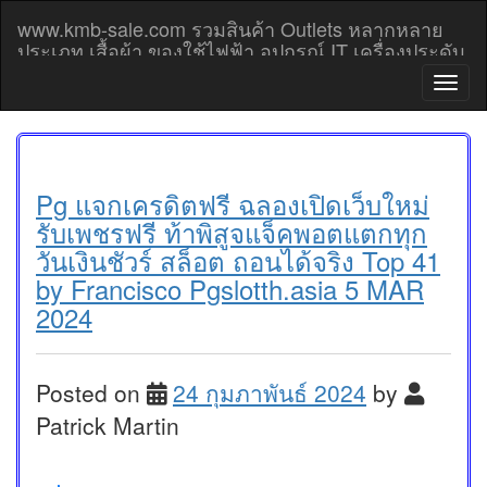
Skip
www.kmb-sale.com รวมสินค้า Outlets หลากหลาย
to
ประเภท เสื้อผ้า ของใช้ไฟฟ้า อุปกรณ์ IT เครื่องประดับ
content
โทรศัพท์มือถือ Outlet prices
T
o
g
g
l
e
Pg แจกเครดิตฟรี ฉลองเปิดเว็บใหม่
n
รับเพชรฟรี ท้าพิสูจแจ็คพอตแตกทุก
a
วันเงินชัวร์ สล็อต ถอนได้จริง Top 41
v
by Francisco Pgslotth.asia 5 MAR
i
g
2024
a
t
i
Posted on
24 กุมภาพันธ์ 2024
by
o
n
Patrick Martin