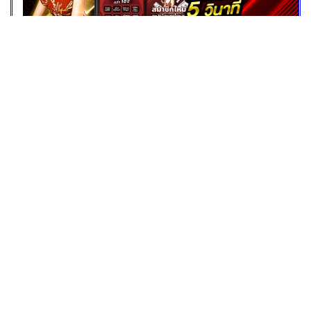
Share