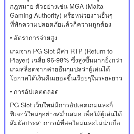
กฎหมาย ตัวอย่างเช่น MGA (Malta
Gaming Authority) หรือหน่วยงานอื่นๆ
ที่พักความปลอดภัยแล้วก็ความถูกต้อง
• อัตราการจ่ายสูง
เกมจาก PG Slot มีค่า RTP (Return to
Player) เฉลี่ย 96-98% ซึ่งสูงขึ้นมากยิ่งกว่า
เกมสล็อตจากค่ายอื่นๆแปลว่าผู้เล่นได้
โอกาสได้เงินคืนเยอะขึ้นเรื่อยๆในระยะยาว
• การอัปเดตตลอด
PG Slot เว็บใหม่มีการอัปเดตเกมและก็
ฟีเจอร์ใหม่ๆอย่างสม่ำเสมอ เพื่อให้ผู้เล่นได้
สัมผัสประสบการณ์ที่สดใหม่และไม่น่าเบื่อ