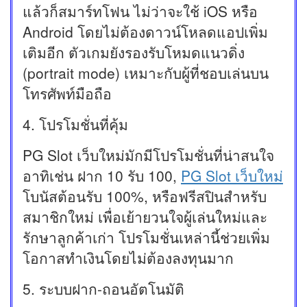
แล้วก็สมาร์ทโฟน ไม่ว่าจะใช้ iOS หรือ
Android โดยไม่ต้องดาวน์โหลดแอปเพิ่ม
เติมอีก ตัวเกมยังรองรับโหมดแนวดิ่ง
(portrait mode) เหมาะกับผู้ที่ชอบเล่นบน
โทรศัพท์มือถือ
4. โปรโมชั่นที่คุ้ม
PG Slot เว็บใหม่มักมีโปรโมชั่นที่น่าสนใจ
อาทิเช่น ฝาก 10 รับ 100,
PG Slot เว็บใหม่
โบนัสต้อนรับ 100%, หรือฟรีสปินสำหรับ
สมาชิกใหม่ เพื่อเย้ายวนใจผู้เล่นใหม่และ
รักษาลูกค้าเก่า โปรโมชั่นเหล่านี้ช่วยเพิ่ม
โอกาสทำเงินโดยไม่ต้องลงทุนมาก
5. ระบบฝาก-ถอนอัตโนมัติ