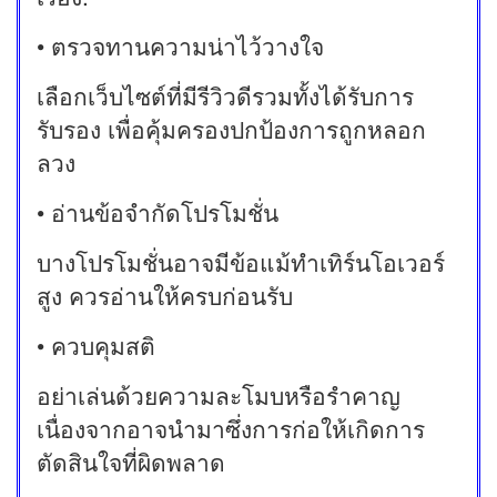
• ตรวจทานความน่าไว้วางใจ
เลือกเว็บไซต์ที่มีรีวิวดีรวมทั้งได้รับการ
รับรอง เพื่อคุ้มครองปกป้องการถูกหลอก
ลวง
• อ่านข้อจำกัดโปรโมชั่น
บางโปรโมชั่นอาจมีข้อแม้ทำเทิร์นโอเวอร์
สูง ควรอ่านให้ครบก่อนรับ
• ควบคุมสติ
อย่าเล่นด้วยความละโมบหรือรำคาญ
เนื่องจากอาจนำมาซึ่งการก่อให้เกิดการ
ตัดสินใจที่ผิดพลาด