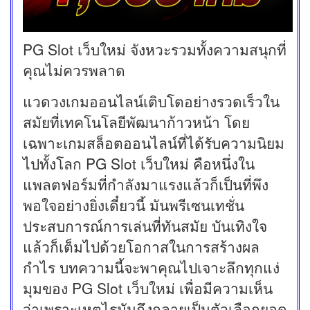
PG Slot เว็บใหม่ จังหวะรวมทั้งความสนุกที่
คุณไม่ควรพลาด
แวดวงเกมออนไลน์เติบโตอย่างรวดเร็วใน
สมัยที่เทคโนโลยีพัฒนาก้าวหน้า โดย
เฉพาะเกมสล็อตออนไลน์ที่ได้รับความนิยม
ไปทั้งโลก PG Slot เว็บใหม่ คือหนึ่งใน
แพลตฟอร์มที่กำลังมาแรงแล้วก็เป็นที่พึง
พอใจอย่างยิ่งเดี๋ยวนี้ มันพรีเซนเทชั่น
ประสบการณ์การเล่นที่ทันสมัย บันเทิงใจ
แล้วก็เต็มไปด้วยโอกาสในการสร้างผล
กำไร บทความนี้จะพาคุณไปเจาะลึกทุกแง่
มุมของ PG Slot เว็บใหม่ เพื่อมีความเห็น
ว่าเพราะเหตุไรมันถึงกลายเป็นตัวเลือกยอด