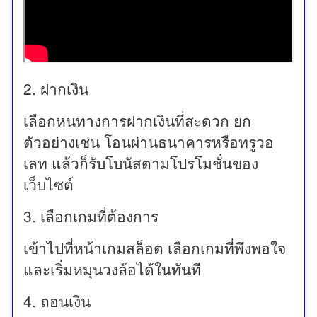
2. ฝากเงิน
เลือกหนทางการฝากเงินที่สะดวก ยก
ตัวอย่างเช่น โอนผ่านธนาคารหรือทรูวอ
เลท แล้วก็รับโบนัสตามโปรโมชั่นของ
เว็บไซต์
3. เลือกเกมที่ต้องการ
เข้าไปที่หน้าเกมสล็อต เลือกเกมที่พึงพอใจ
และเริ่มหมุนวงล้อได้ในทันที
4. ถอนเงิน