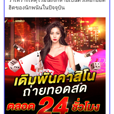
ฮิตของนักพนันในปัจจุบัน