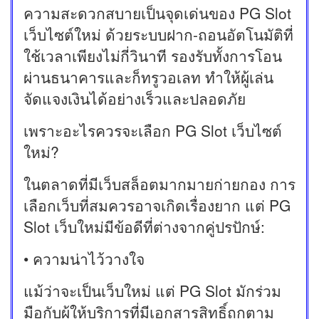
ความสะดวกสบายเป็นจุดเด่นของ PG Slot
เว็บไซต์ใหม่ ด้วยระบบฝาก-ถอนอัตโนมัติที่
ใช้เวลาเพียงไม่กี่วินาที รองรับทั้งการโอน
ผ่านธนาคารและก็ทรูวอเลท ทำให้ผู้เล่น
จัดแจงเงินได้อย่างเร็วและปลอดภัย
เพราะอะไรควรจะเลือก PG Slot เว็บไซต์
ใหม่?
ในตลาดที่มีเว็บสล็อตมากมายก่ายกอง การ
เลือกเว็บที่สมควรอาจเกิดเรื่องยาก แต่ PG
Slot เว็บใหม่มีข้อดีที่ต่างจากคู่ปรปักษ์:
• ความน่าไว้วางใจ
แม้ว่าจะเป็นเว็บใหม่ แต่ PG Slot มักร่วม
มือกับผู้ให้บริการที่มีเอกสารสิทธิ์ถูกตาม