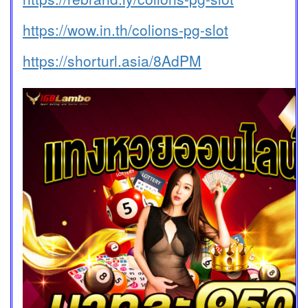
https://wow.in.th/colions-pg-slot
https://shorturl.asia/8AdPM