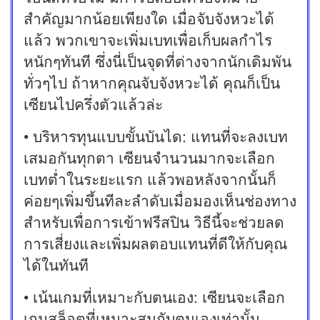
สำคัญมากน้อยเพียงใด เมื่อจับจังหวะได้
แล้ว พวกเขาจะเพิ่มเบทเพื่อเก็บผลกำไร
หนักๆทันที ซึ่งนี่เป็นจุดที่ต่างจากนักเดิมพัน
ทั่วๆไป ถ้าหากคุณจับจังหวะได้ คุณก็เป็น
เซียนไปครึ่งตัวแล้วล่ะ
• บริหารทุนแบบขั้นบันได: แทนที่จะลงเบท
เสมอกันทุกตา เซียนจำนวนมากจะเลือก
เบทต่ำในระยะแรก แล้วพอหลังจากนั้นก็
ค่อยๆเพิ่มขึ้นทีละลำดับเมื่อมองเห็นช่องทาง
สำหรับเพื่อการเข้าฟรีสปิน วิธีนี้จะช่วยลด
การเสี่ยงและเพิ่มผลตอบแทนที่ดีให้กับคุณ
ได้ในทันที
• เน้นเกมที่เหมาะกับตนเอง: เซียนจะเลือก
เกมสล็อตที่เหมาะสมกับตนเองเท่านั้น