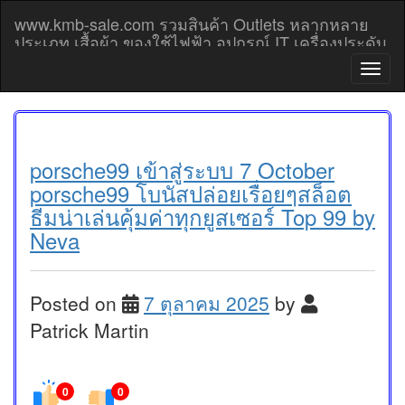
Skip
www.kmb-sale.com รวมสินค้า Outlets หลากหลาย
to
ประเภท เสื้อผ้า ของใช้ไฟฟ้า อุปกรณ์ IT เครื่องประดับ
content
โทรศัพท์มือถือ Outlet prices
T
o
g
g
l
e
porsche99 เข้าสู่ระบบ 7 October
n
porsche99 โบนัสปล่อยเรื่อยๆสล็อต
a
ธีมน่าเล่นคุ้มค่าทุกยูสเซอร์ Top 99 by
v
Neva
i
g
a
t
Posted on
7 ตุลาคม 2025
by
i
o
Patrick Martin
n
0
0