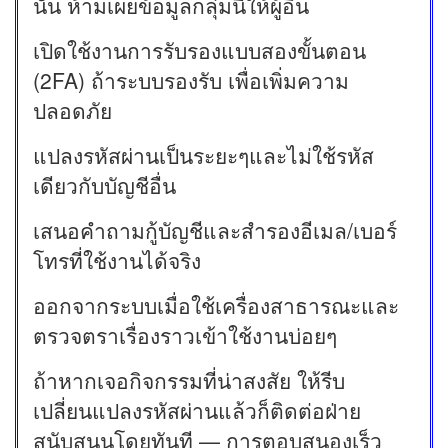
นั้น ห้ามเผยข้อมูลกลุ่มนี้ให้ผู้อื่น
เปิดใช้งานการรับรองแบบสองขั้นตอน
(2FA) ถ้าระบบรองรับ เพื่อเพิ่มความ
ปลอดภัย
แปลงรหัสผ่านเป็นระยะๆและไม่ใช้รหัส
เดียวกับบัญชีอื่น
เสนอคำถามกู้บัญชีและสำรองอีเมล/เบอร์
โทรที่ใช้งานได้จริง
ออกจากระบบเมื่อใช้เครื่องสาธารณะและ
ตรวจตราเรื่องราวเข้าใช้งานบ่อยๆ
ถ้าหากเจอกิจกรรมที่น่าสงสัย ให้รีบ
เปลี่ยนแปลงรหัสผ่านแล้วก็ติดต่อฝ่าย
สนับสนุนโดยทันที — การตอบสนองเร็ว