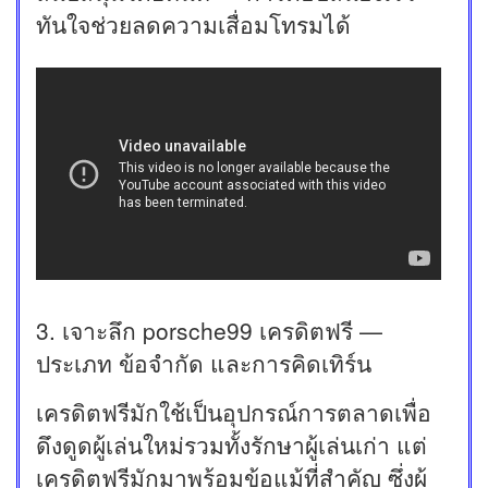
ทันใจช่วยลดความเสื่อมโทรมได้
3. เจาะลึก porsche99 เครดิตฟรี —
ประเภท ข้อจำกัด และการคิดเทิร์น
เครดิตฟรีมักใช้เป็นอุปกรณ์การตลาดเพื่อ
ดึงดูดผู้เล่นใหม่รวมทั้งรักษาผู้เล่นเก่า แต่
เครดิตฟรีมักมาพร้อมข้อแม้ที่สำคัญ ซึ่งผู้