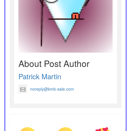
About Post Author
Patrick Martin
noreply@kmb-sale.com