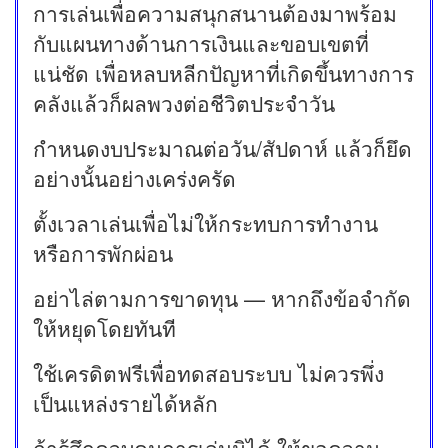
การเล่นเพื่อความสนุกสนานต้องมาพร้อม
กับแผนทางด้านการเงินและขอบเขตที่
แน่ชัด เพื่อหลบหลีกปัญหาที่เกิดขึ้นทางการ
คลังแล้วก็ผลพวงต่อชีวิตประจำวัน
กำหนดงบประมาณต่อวัน/สัปดาห์ แล้วก็ยึด
อย่างนั้นอย่างเคร่งครัด
ตั้งเวลาเล่นเพื่อไม่ให้กระทบการทำงาน
หรือการพักผ่อน
อย่าไล่ตามการขาดทุน — หากถึงข้อจำกัด
ให้หยุดโดยทันที
ใช้เครดิตฟรีเพื่อทดสอบระบบ ไม่ควรพึ่ง
เป็นแหล่งรายได้หลัก
ถ้ารู้สึกควบคุมการเล่นมิได้ ให้ขอความ