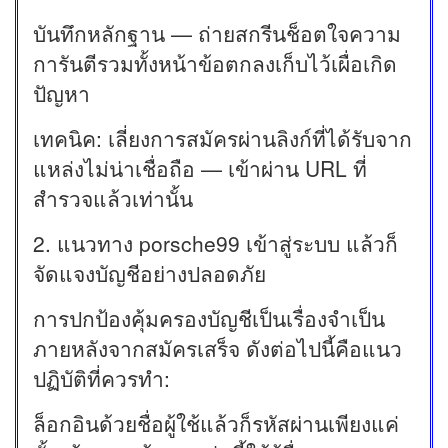
บันทึกหลักฐาน — ถ่ายสกรีนช็อตใจความ
การันตีรวมทั้งหน้าข้อตกลงเก็บไว้เผื่อเกิด
ปัญหา
เทคนิค: เลี่ยงการสมัครผ่านลิงก์ที่ได้รับจาก
แหล่งไม่น่าเชื่อถือ — เข้าผ่าน URL ที่
สำรวจแล้วเท่านั้น
2. แนวทาง porsche99 เข้าสู่ระบบ แล้วก็
จัดแจงบัญชีอย่างปลอดภัย
การปกป้องคุ้มครองบัญชีเป็นเรื่องจำเป็น
ภายหลังจากสมัครเสร็จ ดังต่อไปนี้คือแนว
ปฏิบัติที่ควรทำ:
ล็อกอินด้วยชื่อผู้ใช้แล้วก็รหัสผ่านเพียงแค่