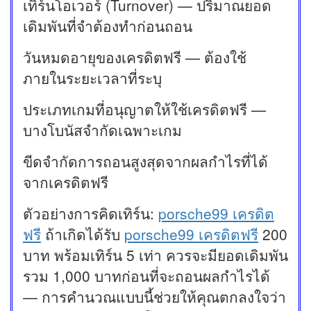
เทิร์นโอเวอร์ (Turnover) — ปริมาณยอด
เดิมพันที่จำต้องทำก่อนถอน
วันหมดอายุของเครดิตฟรี — ต้องใช้
ภายในระยะเวลาที่ระบุ
ประเภทเกมที่อนุญาตให้ใช้เครดิตฟรี —
บางโบนัสจำกัดเฉพาะเกม
ขีดจำกัดการถอนสูงสุดจากผลกำไรที่ได้
จากเครดิตฟรี
ตัวอย่างการคิดเทิร์น:
porsche99 เครดิต
ฟรี
ถ้าเกิดได้รับ
porsche99 เครดิตฟรี
200
บาท พร้อมเทิร์น 5 เท่า ควรจะมียอดเดิมพัน
รวม 1,000 บาทก่อนที่จะถอนผลกำไรได้
— การคำนวณแบบนี้ช่วยให้คุณตกลงใจว่า