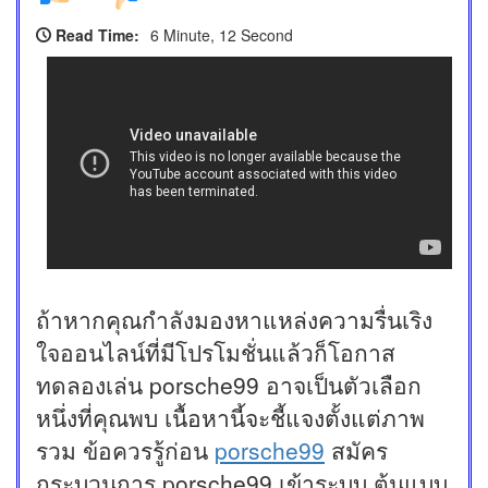
Read Time:
6 Minute, 12 Second
ถ้าหากคุณกำลังมองหาแหล่งความรื่นเริง
ใจออนไลน์ที่มีโปรโมชั่นแล้วก็โอกาส
ทดลองเล่น porsche99 อาจเป็นตัวเลือก
หนึ่งที่คุณพบ เนื้อหานี้จะชี้แจงตั้งแต่ภาพ
รวม ข้อควรรู้ก่อน
porsche99
สมัคร
กระบวนการ porsche99 เข้าระบบ ต้นแบบ