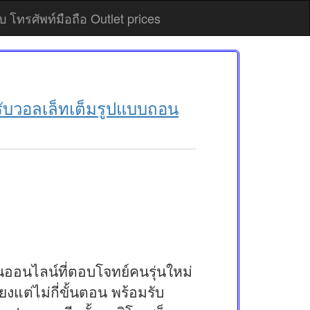
 โทรศัพท์มือถือ Outlet prices
ับวอลเล็ทเต็มรูปแบบถอน
ออนไลน์ที่ตอบโจทย์คนรุ่นใหม่
ยงแต่ไม่กี่ขั้นตอน พร้อมรับ