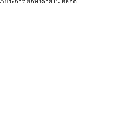
นาประการ อีกทั้งคาสิโน สล็อต