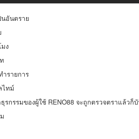
ป็นอันตราย
ย
โมง
็ท
รทำรายการ
ลไทม์
ุกธุรกรรมของผู้ใช้ RENO88 จะถูกตรวจตราแล้วก็บันท
ิม