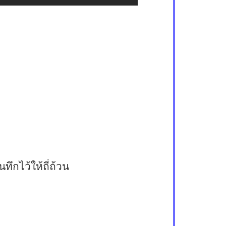
ึกไว้ให้ถี่ถ้วน