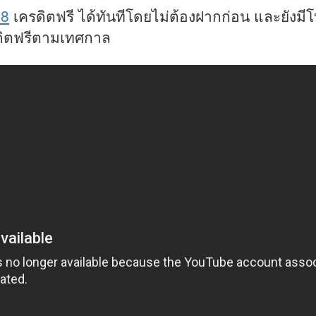
8
เครดิตฟรี ได้ทันทีโดยไม่ต้องฝากก่อน และยังมีโบ
ดิตฟรีตามเทศกาล