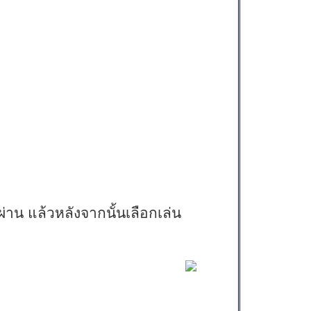
่าน แล้วหลังจากนั้นเลือกเล่น