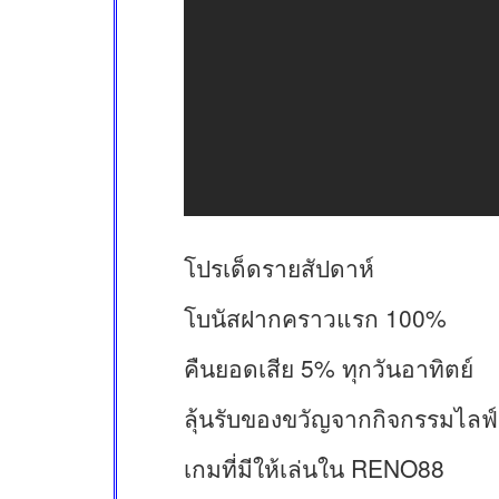
โปรเด็ดรายสัปดาห์
โบนัสฝากคราวแรก 100%
คืนยอดเสีย 5% ทุกวันอาทิตย์
ลุ้นรับของขวัญจากกิจกรรมไลฟ
เกมที่มีให้เล่นใน RENO88