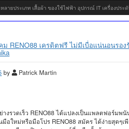
ายประเภท เสื้อผ้า ของใช้ไฟฟ้า อุปกรณ์ IT เครื่องประดับ
 RENO88 เครดิตฟรี ไม่มีเบื่อแน่นอนรองร
nika
5
by
Patrick Martin
น์อย่างรวดเร็ว RENO88 ได้แปลงเป็นแพลตฟอร์มพนัน
เล่นมือใหม่หรือมือโปร RENO88 สมัคร ได้ง่ายสุดๆเพี