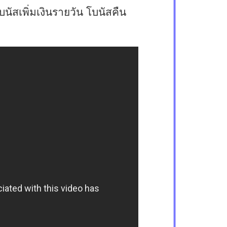
นัสเพิ่มเงินรายวัน โบนัสคืน