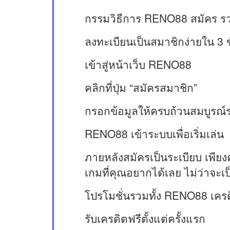
กรรมวิธีการ RENO88 สมัคร รว
ลงทะเบียนเป็นสมาชิกง่ายใน 3 
เข้าสู่หน้าเว็บ RENO88
คลิกที่ปุ่ม “สมัครสมาชิก”
กรอกข้อมูลให้ครบถ้วนสมบูรณ์ร
RENO88 เข้าระบบเพื่อเริ่มเล่น
ภายหลังสมัครเป็นระเบียบ เพียง
เกมที่คุณอยากได้เลย ไม่ว่าจะ
โปรโมชั่นรวมทั้ง RENO88 เครด
รับเครดิตฟรีตั้งแต่ครั้งแรก