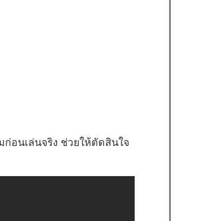
่อนเล่นจริง ช่วยให้ตัดสินใจ