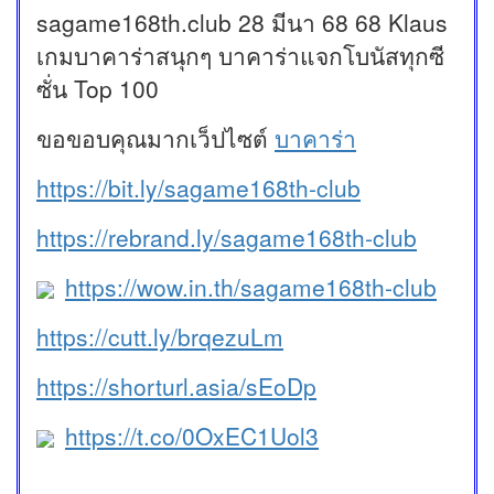
sagame168th.club 28 มีนา 68 68 Klaus
เกมบาคาร่าสนุกๆ บาคาร่าแจกโบนัสทุกซี
ซั่น Top 100
ขอขอบคุณมากเว็ปไซต์
บาคาร่า
https://bit.ly/sagame168th-club
https://rebrand.ly/sagame168th-club
https://wow.in.th/sagame168th-club
https://cutt.ly/brqezuLm
https://shorturl.asia/sEoDp
https://t.co/0OxEC1Uol3