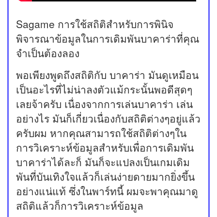
Sagame การใช้สถิติสำหรับการพินิจ
พิจารณาข้อมูลในการเดิมพันบาคาร่าที่คุณ
จำเป็นต้องลอง
พอเพียงพูดถึงสถิติกับ บาคาร่า มันดูเหมือน
เป็นอะไรที่ไม่น่าลงตัวแม้กระนั้นพอดีสุดๆ
เลยจ้าครับ เนื่องจากการเล่นบาคาร่า เล่น
อย่างไร มันก็เกี่ยวเนื่องกับสถิติต่างๆอยู่แล้ว
ครับผม หากคุณสามารถใช้สถิติต่างๆใน
การวิเคราะห์ข้อมูลสำหรับเพื่อการเดิมพัน
บาคาร่าได้ละก็ มันก็จะแปลงเป็นเกมเดิม
พันที่บันเทิงใจแล้วก็เล่นง่ายดายมากยิ่งขึ้น
อย่างแน่แท้ ซึ่งในพาร์ทนี้ ผมจะพาคุณมาดู
สถิติแล้วก็การวิเคราะห์ข้อมูล