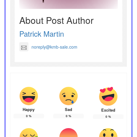
About Post Author
Patrick Martin
noreply@kmb-sale.com
Happy
Sad
Excited
0
%
0
%
0
%