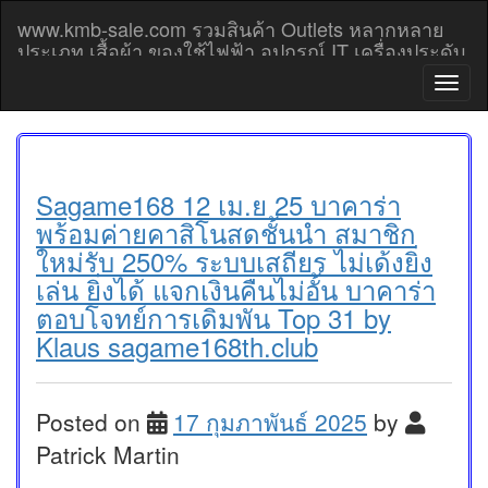
Skip
www.kmb-sale.com รวมสินค้า Outlets หลากหลาย
to
ประเภท เสื้อผ้า ของใช้ไฟฟ้า อุปกรณ์ IT เครื่องประดับ
content
โทรศัพท์มือถือ Outlet prices
T
o
g
g
l
e
Sagame168 12 เม.ย 25 บาคาร่า
n
พร้อมค่ายคาสิโนสดชั้นนำ สมาชิก
a
ใหม่รับ 250% ระบบเสถียร ไม่เด้งยิ่ง
v
เล่น ยิ่งได้ แจกเงินคืนไม่อั้น บาคาร่า
i
g
ตอบโจทย์การเดิมพัน Top 31 by
a
Klaus sagame168th.club
t
i
o
n
Posted on
17 กุมภาพันธ์ 2025
by
Patrick Martin