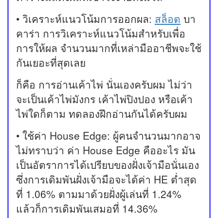
• วิเคราะห์แนวโน้มการออกผล:
สล็อต
บา
คาร่า การวิเคราะห์แนวโน้มสำหรับเพื่อ
การให้ผล จำนวนมากที่เหล่ามืออาชีพจะใช้
กันเยอะที่สุดเลย
ก็คือ การอ่านเค้าไพ่ นั่นเองครับผม ไม่ว่า
จะเป็นเค้าไพ่มังกร เค้าไพ่ปิงปอง หรือเค้า
ไพ่ใดก็ตาม ทดลองฝึกอ่านกันได้ครับผม
• ใช้ค่า House Edge: ผู้คนจำนวนมากอาจ
ไม่ทราบว่า ค่า House Edge คืออะไร มัน
เป็นอัตราการได้เปรียบของฝั่งเจ้ามือนั่นเอง
ซึ่งการเดิมพันฝั่งเจ้ามือจะได้ค่า HE ต่ำสุด
ที่ 1.06% ตามมาด้วยฝั่งผู้เล่นที่ 1.24%
แล้วก็การเดิมพันเสมอที่ 14.36%