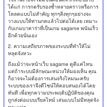
ได้แก่ การกดรับรองซ้ำหลายคราวหรือการ
โหลดแบบไม่สำคัญ ทุกๆสิ่งทุกๆอย่างจะ
วางแบบให้ท่านกดแล้วไปต่อได้เลย เหมาะ
กับเกมบาคาร่าที่เป็นเกม sagame พนันเร็ว
อีกด้วยนั่นเอง
2. ความเสถียรภาพของระบบที่ทำให้ไม่
หลุดจังหวะ
ถึงแม้ว่าจะหน้าเว็บ sagame ดูดีแค่ไหน
แต่ถ้าระบบมีลักษณะหน่วงให้มองเห็น คุณ
ก็อาจจะไม่ต้องการเล่นจริงไหมนะครับ
ระบบของเราจึงดีไซน์ให้ตอบสนองได้โดย
ทันที เพื่อทุกความประพฤติปฏิบัติของคุณ
ถูกส่งต่อแบบเรียลไทม์ เล่นแบบไม่มีหลุดจัง
หวะแน่ๆ