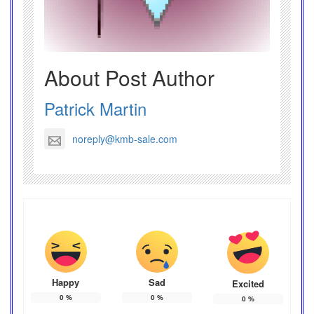
About Post Author
Patrick Martin
noreply@kmb-sale.com
Happy
Sad
Excited
0
%
0
%
0
%