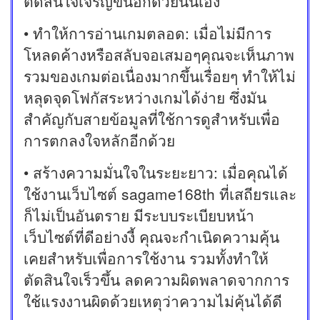
ตัดสินใจเจริญขึ้นอีกด้วยนั่นเอง
• ทำให้การอ่านเกมตลอด: เมื่อไม่มีการ
โหลดค้างหรือสลับจอเสมอๆคุณจะเห็นภาพ
รวมของเกมต่อเนื่องมากขึ้นเรื่อยๆ ทำให้ไม่
หลุดจุดโฟกัสระหว่างเกมได้ง่าย ซึ่งมัน
สำคัญกับสายข้อมูลที่ใช้การดูสำหรับเพื่อ
การตกลงใจหลักอีกด้วย
• สร้างความมั่นใจในระยะยาว: เมื่อคุณได้
ใช้งานเว็บไซต์ sagame168th ที่เสถียรและ
ก็ไม่เป็นอันตราย มีระบบระเบียบหน้า
เว็บไซต์ที่ดีอย่างงี้ คุณจะกำเนิดความคุ้น
เคยสำหรับเพื่อการใช้งาน รวมทั้งทำให้
ตัดสินใจเร็วขึ้น ลดความผิดพลาดจากการ
ใช้แรงงานผิดด้วยเหตุว่าความไม่คุ้นได้ดี