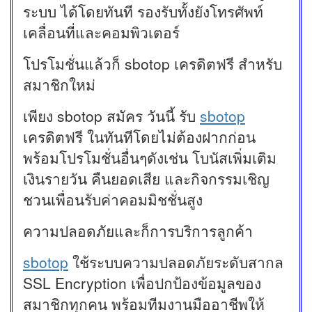
ระบบ ได้โดยทันที รองรับทั้งยังโทรศัพท์
เคลื่อนที่และคอมพิวเตอร์
โปรโมชั่นแล้วก็ sbotop เครดิตฟรี สำหรับ
สมาชิกใหม่
เพียง sbotop สมัคร วันนี้ รับ
sbotop
เครดิตฟรี ในทันทีโดยไม่ต้องฝากก่อน
พร้อมโปรโมชั่นอื่นๆดังเช่น โบนัสเพิ่มเติม
เงินรายวัน คืนยอดเสีย และกิจกรรมเชิญ
ชวนเพื่อนรับค่าคอมมิชชั่นสูง
ความปลอดภัยและก็การบริการลูกค้า
sbotop
ใช้ระบบความปลอดภัยระดับสากล
SSL Encryption เพื่อปกป้องข้อมูลของ
สมาชิกทุกคน พร้อมทีมงานมืออาชีพให้