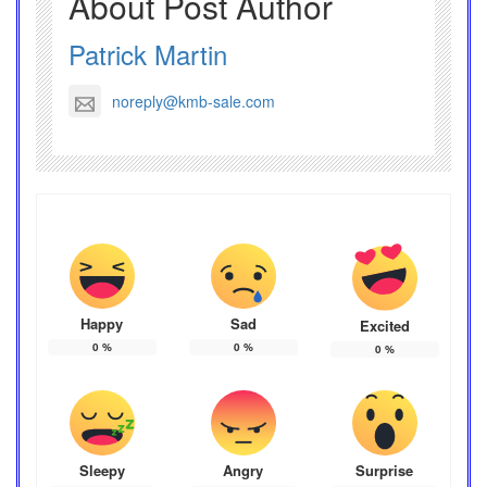
About Post Author
Patrick Martin
noreply@kmb-sale.com
Happy
Sad
Excited
0
%
0
%
0
%
Sleepy
Angry
Surprise