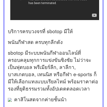
บริการครบวงจรที่ sbotop มีให้
พนันกีฬาสด ครบทุกลีกดัง
sbotop มีระบบพนันกีฬาออนไลน์ที่
ครอบคลุมทุกการแข่งขันชิงชัย ไม่ว่าจะ
เป็นฟุตบอล พรีเมียร์ลีก, ลาลีกา,
บาสเกตบอล, เทนนิส หรือกีฬา e-sports ก็
มีให้เลือกแทงแบบเรียลไทม์ พร้อมราคาต่อ
รองที่ยุติธรรมรวมทั้งอัปเดตตลอดเวลา
คาสิโนสดจากค่ายชั้นนำ