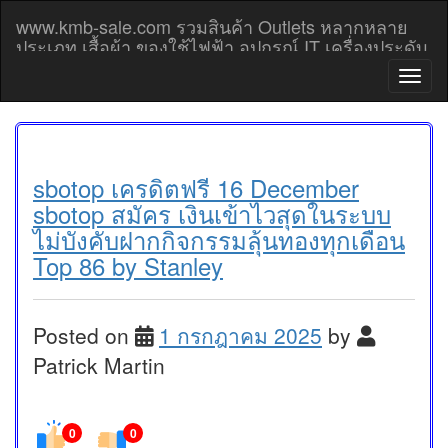
Skip
www.kmb-sale.com รวมสินค้า Outlets หลากหลาย
to
ประเภท เสื้อผ้า ของใช้ไฟฟ้า อุปกรณ์ IT เครื่องประดับ
content
โทรศัพท์มือถือ Outlet prices
T
o
g
g
l
e
sbotop เครดิตฟรี 16 December
n
sbotop สมัคร เงินเข้าไวสุดในระบบ
a
ไม่บังคับฝากกิจกรรมลุ้นทองทุกเดือน
v
Top 86 by Stanley
i
g
a
t
Posted on
1 กรกฎาคม 2025
by
i
o
Patrick Martin
n
0
0