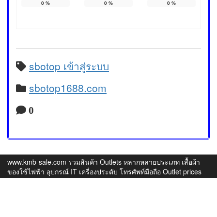
0
%
0
%
0
%
sbotop เข้าสู่ระบบ
sbotop1688.com
0
www.kmb-sale.com รวมสินค้า Outlets หลากหลายประเภท เสื้อผ้า
ของใช้ไฟฟ้า อุปกรณ์ IT เครื่องประดับ โทรศัพท์มือถือ Outlet prices