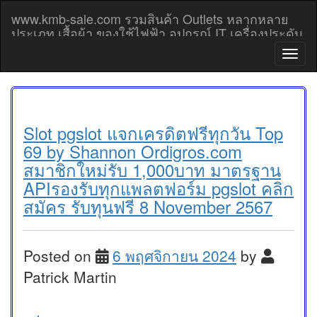
Skip
www.kmb-sale.com รวมสินค้า Outlets หลากหลาย
to
ประเภท เสื้อผ้า ของใช้ไฟฟ้า อุปกรณ์ IT เครื่องประดับ
content
โทรศัพท์มือถือ Outlet prices
T
o
g
g
l
e
Slot pgslot แจกเครดิตฟรีทุกวัน Top
n
69 by Shannon Ordigros.com
a
สมาชิกใหม่รับ 1,000บาท มาตรฐาน
v
APIรองรับทุกแพลตฟอร์ม pgslot คลิก
i
g
สมัคร รับทุนฟรี 8 November 2567
a
t
i
Posted on
6 พฤศจิกายน 2024
by
o
n
Patrick Martin