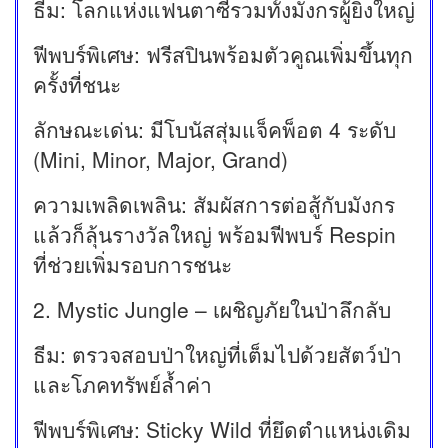
ธีม: โลกแห่งแฟนตาซีรวมทั้งมังกรผู้ยิ่งใหญ่
ฟีพบร์พิเศษ: ฟรีสปินพร้อมตัวคูณเพิ่มขึ้นทุก
ครั้งที่ชนะ
ลักษณะเด่น: มีโบนัสสุ่มแจ็คพ็อต 4 ระดับ
(Mini, Minor, Major, Grand)
ความเพลิดเพลิน: สัมผัสการต่อสู้กับมังกร
แล้วก็ลุ้นรางวัลใหญ่ พร้อมฟีพบร์ Respin
ที่ช่วยเพิ่มรอบการชนะ
2. Mystic Jungle – เผชิญภัยในป่าลึกลับ
ธีม: ตรวจสอบป่าใหญ่ที่เต็มไปด้วยสัตว์ป่า
และโภคทรัพย์ล้ำค่า
ฟีพบร์พิเศษ: Sticky Wild ที่ยึดตำแหน่งเดิม