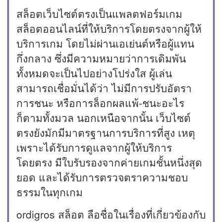
สล็อตเว็บไซต์ตรงเป็นแพลตฟอร์มเกม
สล็อตออนไลน์ที่ให้บริการโดยตรงจากผู้ให้
บริการเกม โดยไม่ผ่านเอเย่นต์หรือผู้แทน
กึ่งกลาง ซึ่งมีความหมายว่าการเดิมพัน
ทั้งหมดจะเป็นไปอย่างโปร่งใส ผู้เล่น
สามารถเชื่อมั่นได้ว่า ไม่มีการปรับอัตรา
การชนะ หรือการล็อกผลแพ้-ชนะอะไร
ก็ตามทั้งมวล นอกเหนือจากนั้น เว็บไซต์
ตรงยังมักมีมาตรฐานการบริการที่สูง เหตุ
เพราะได้รับการดูแลจากผู้ให้บริการ
โดยตรง มีใบรับรองจากค่ายเกมชั้นหนึ่งสุด
ยอด และได้รับการตรวจตราความชอบ
ธรรมในทุกเกม
ordigros สล็อต ลือชื่อในเรื่องที่เกี่ยวข้องกับ