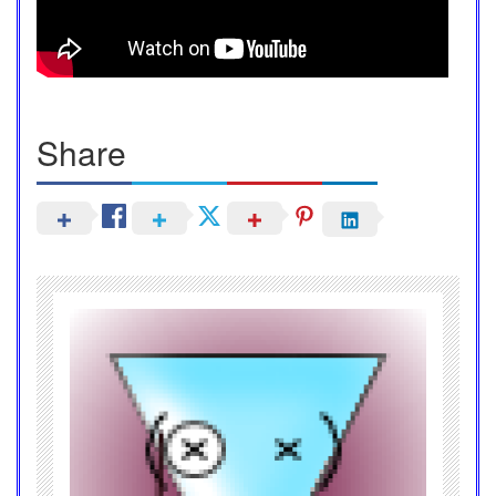
Share