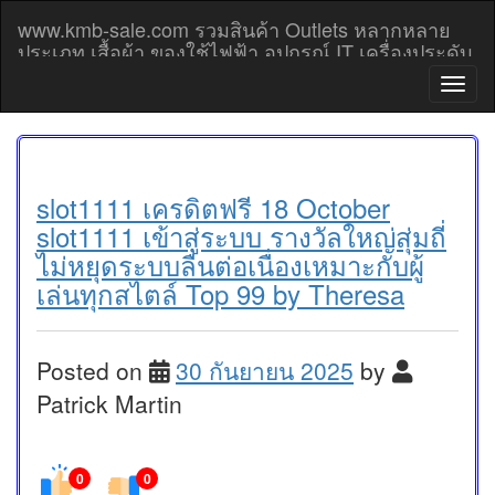
Skip
www.kmb-sale.com รวมสินค้า Outlets หลากหลาย
to
ประเภท เสื้อผ้า ของใช้ไฟฟ้า อุปกรณ์ IT เครื่องประดับ
content
โทรศัพท์มือถือ Outlet prices
T
o
g
g
l
e
slot1111 เครดิตฟรี 18 October
n
slot1111 เข้าสู่ระบบ รางวัลใหญ่สุ่มถี่
a
ไม่หยุดระบบลื่นต่อเนื่องเหมาะกับผู้
v
เล่นทุกสไตล์ Top 99 by Theresa
i
g
a
t
Posted on
30 กันยายน 2025
by
i
o
Patrick Martin
n
0
0