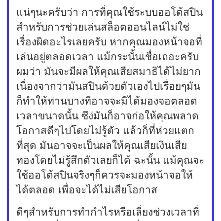
แน่ๆนะครับว่า การที่คุณใช้ระบบออโต้สปิน
สำหรับการช่วยเล่นสล็อตออนไลน์ไม่ใช่
เรื่องผิดอะไรเลยครับ หากคุณมองหน้าจอที่
เล่นอยู่ตลอดเวลา แม้กระนั้นเชื่อเถอะครับ
ผมว่า มันจะมีผลให้คุณเสียสมาธิได้ไม่ยาก
เนื่องจากว่ามันสปินด้วยตัวเองไปเรื่อยๆมัน
ก็ทำให้ท่านบางทีอาจจะมิได้มองจอตลอด
เวลาขนาดนั้น ซึง่มันก็อาจก่อให้คุณพลาด
โอกาสดีๆไปโดยไม่รู้ตัว แล้วก็ที่ห่วยแตก
ที่สุด มันอาจจะเป็นผลให้คุณเสียเงินเสีย
ทองโดยไม่รู้สึกตัวเลยก็ได้ ฉะนั้น แม้คุณจะ
ใช้ออโต้สปินจริงๆก็ควรจะมองหน้าจอให้
ได้ตลอด เพื่อจะได้ไม่เสียโอกาส
ดีๆสำหรับการทำกำไรหรือเลี่ยงช่วงเวลาที่