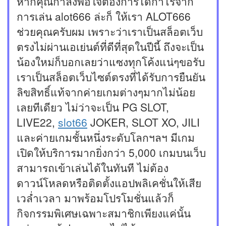
หากคุณกำลังพอใจต้องการได้กำไรจาก
การเล่น alot666 ล่ะก็ ให้เรา ALOT666
ช่วยคุณครับผม เพราะว่าเราเป็นสล็อตเว็บ
ตรงไม่ผ่านเอเย่นต์ที่ดีที่สุดในปีนี้ ถึงจะเป็น
น้องใหม่ก็บอกเลยว่าแซงทุกโค้งแน่ๆขอรับ
เราเป็นสล็อตเว็บไซต์ตรงที่ได้รับการยืนยัน
ลิขสิทธิ์แท้จากค่ายเกมต่างๆมากไม่น้อย
เลยทีเดียว ไม่ว่าจะเป็น PG SLOT,
LIVE22,
slot66
JOKER, SLOT XO, JILI
และค่ายเกมชั้นหนึ่งระดับโลกฯลฯ มีเกม
เปิดให้บริการมากยิ่งกว่า 5,000 เกมบนเว็บ
สามารถเข้าเล่นได้ในทันที ไม่ต้อง
ดาวน์โหลดหรือติดตั้งแอปพลิเคชั่นให้เสีย
เวล่ำเวลา มาพร้อมโปรโมชั่นแล้วก็
กิจกรรมพิเศษเฉพาะสมาชิกเพียงแค่นั้น