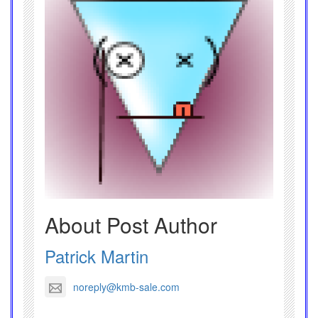
About Post Author
Patrick Martin
noreply@kmb-sale.com