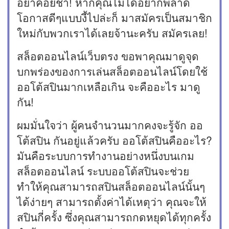
อย่าคอยช้า! หากคุณไม่ได้อยากพลาด
โอกาสดีๆแบบงี้ไปล่ะก็ มาสมัครเป็นสมาชิก
ใหม่กับพวกเราได้เลยจ้านะครับ สมัครเลย!
สล็อตออนไลน์เว็บตรง ขอพาคุณมาดูจุด
บกพร่องของการเล่นสล็อตออนไลน์โดยใช้
ออโต้สปินมากเหลือเกิน จะคืออะไร มาดู
กัน!
ผมมั่นใจว่า ผู้คนจำนวนมากคงจะรู้จัก ออ
โต้สปิน กันอยู่แล้วครับ ออโต้สปินคืออะไร?
มันคือระบบการทำงานอย่างหนึ่งบนเกม
สล็อตออนไลน์ ระบบออโต้สปินจะช่วย
ทำให้คุณสามารถสปินสล็อตออนไลน์นั้นๆ
ได้ง่ายๆ สามารถตั้งค่าได้เหตุว่า คุณจะให้
สปินกี่ครั้ง ซึ่งคุณสามารถกดหยุดได้ทุกครั้ง