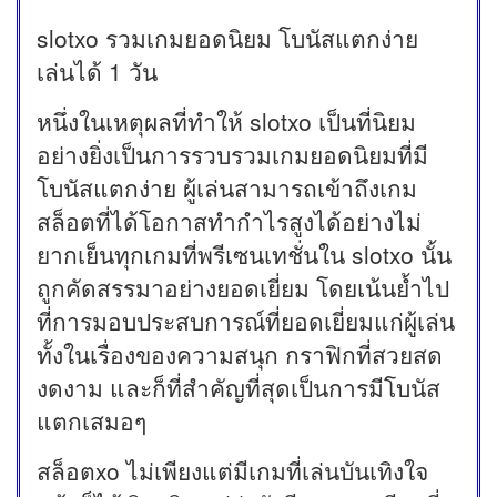
slotxo รวมเกมยอดนิยม โบนัสแตกง่าย
เล่นได้ 1 วัน
หนึ่งในเหตุผลที่ทำให้ slotxo เป็นที่นิยม
อย่างยิ่งเป็นการรวบรวมเกมยอดนิยมที่มี
โบนัสแตกง่าย ผู้เล่นสามารถเข้าถึงเกม
สล็อตที่ได้โอกาสทำกำไรสูงได้อย่างไม่
ยากเย็นทุกเกมที่พรีเซนเทชั่นใน slotxo นั้น
ถูกคัดสรรมาอย่างยอดเยี่ยม โดยเน้นย้ำไป
ที่การมอบประสบการณ์ที่ยอดเยี่ยมแก่ผู้เล่น
ทั้งในเรื่องของความสนุก กราฟิกที่สวยสด
งดงาม และก็ที่สำคัญที่สุดเป็นการมีโบนัส
แตกเสมอๆ
สล็อตxo ไม่เพียงแต่มีเกมที่เล่นบันเทิงใจ