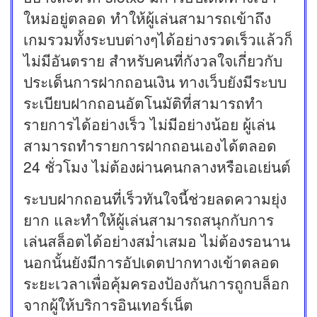
ใหม่อยู่ตลอด ทำให้ผู้เล่นสามารถเข้าถึง
เกมรวมทั้งระบบต่างๆได้อย่างรวดเร็วแล้วก็
ไม่มีอันตราย สำหรับคนที่กังวลใจเกี่ยวกับ
ประเด็นการฝากถอนเงิน ทางเว็บยังมีระบบ
ระเบียบฝากถอนอัตโนมัติที่สามารถทำ
รายการได้อย่างเร็ว ไม่มีอย่างน้อย ผู้เล่น
สามารถทำรายการฝากถอนเองได้ตลอด
24 ชั่วโมง ไม่ต้องผ่านคนกลางหรือเอเย่นต์
ระบบฝากถอนที่เร็วทันใจนี้ช่วยลดความยุ่ง
ยาก และทำให้ผู้เล่นสามารถสนุกกับการ
เล่นสล็อตได้อย่างสม่ำเสมอ ไม่ต้องรอนาน
นอกนั้นยังมีการอัปเดตปากทางเข้าตลอด
ระยะเวลาเพื่อคุ้มครองป้องกันการถูกบล็อก
จากผู้ให้บริการอินเทอร์เน็ต