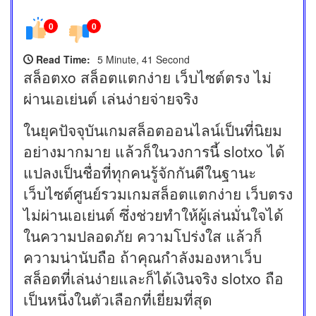
0
0
Read Time:
5 Minute, 41 Second
สล็อตxo สล็อตแตกง่าย เว็บไซต์ตรง ไม่
ผ่านเอเย่นต์ เล่นง่ายจ่ายจริง
ในยุคปัจจุบันเกมสล็อตออนไลน์เป็นที่นิยม
อย่างมากมาย แล้วก็ในวงการนี้ slotxo ได้
แปลงเป็นชื่อที่ทุกคนรู้จักกันดีในฐานะ
เว็บไซต์ศูนย์รวมเกมสล็อตแตกง่าย เว็บตรง
ไม่ผ่านเอเย่นต์ ซึ่งช่วยทำให้ผู้เล่นมั่นใจได้
ในความปลอดภัย ความโปร่งใส แล้วก็
ความน่านับถือ ถ้าคุณกำลังมองหาเว็บ
สล็อตที่เล่นง่ายและก็ได้เงินจริง slotxo ถือ
เป็นหนึ่งในตัวเลือกที่เยี่ยมที่สุด