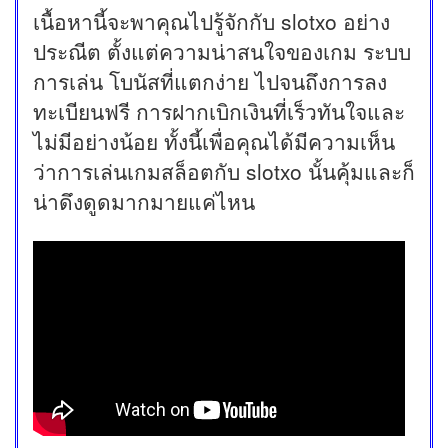
เนื้อหานี้จะพาคุณไปรู้จักกับ slotxo อย่าง
ประณีต ตั้งแต่ความน่าสนใจของเกม ระบบ
การเล่น โบนัสที่แตกง่าย ไปจนถึงการลง
ทะเบียนฟรี การฝากเบิกเงินที่เร็วทันใจและ
ไม่มีอย่างน้อย ทั้งนี้เพื่อคุณได้มีความเห็น
ว่าการเล่นเกมสล็อตกับ slotxo นั้นคุ้มและก็
น่าดึงดูดมากมายแค่ไหน