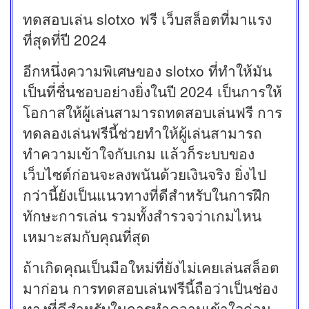
ทดสอบเล่น slotxo ฟรี เว็บสล็อตที่มาแรง
ที่สุดที่ปี 2024
อีกหนึ่งความพิเศษของ slotxo ที่ทำให้มัน
เป็นที่ชื่นชอบอย่างยิ่งในปี 2024 เป็นการให้
โอกาสให้ผู้เล่นสามารถทดสอบเล่นฟรี การ
ทดลองเล่นฟรีนี้ช่วยทำให้ผู้เล่นสามารถ
ทำความเข้าใจกับเกม แล้วก็ระบบของ
เว็บไซต์ก่อนจะลงพนันด้วยเงินจริง ยิ่งไป
กว่านี้ยังเป็นแนวทางที่ดีสำหรับในการฝึก
ทักษะการเล่น รวมทั้งสำรวจว่าเกมไหน
เหมาะสมกับคุณที่สุด
ถ้าเกิดคุณเป็นมือใหม่ที่ยังไม่เคยเล่นสล็อต
มาก่อน การทดสอบเล่นฟรีนี้ถือว่าเป็นช่อง
ทางที่ดีสำหรับในการทำความเข้าใจก่อน