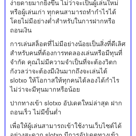
ง่ายดายมากยิ่งขึ้น ไม่ว่าจะเป็นผู้เล่นใหม่
หรือผู้เล่นเก่า ทุกคนสามารถทำกำไรได้
โดยไม่มีอย่างต่ำสำหรับในการฝากหรือ
ถอนเงิน
การเล่นสล็อตที่ไม่มีอย่างน้อยเป็นสิ่งที่ดีเลิศ
สำหรับคนที่ต้องการทดลองเล่นหรือมีทุนที่
จำกัด คุณไม่มีความจำเป็นที่จะต้องวิตก
กังวลว่าจะต้องมีเงินมากถึงจะเล่นได้
slotxo ให้โอกาสให้ทุกคนได้ลองได้กำไร
ไม่ว่าจะมีทุนมากหรือน้อย
ปากทางเข้า slotxo อัปเดตใหม่ล่าสุด ฝาก
ถอนเร็ว ไม่มีขั้นต่ำ
เพื่อให้ผู้เล่นสามารถเข้าใช้งานเว็บไซต์ได้
อย่างสะดวก slotxo มีการอัปเดตทางเข้า