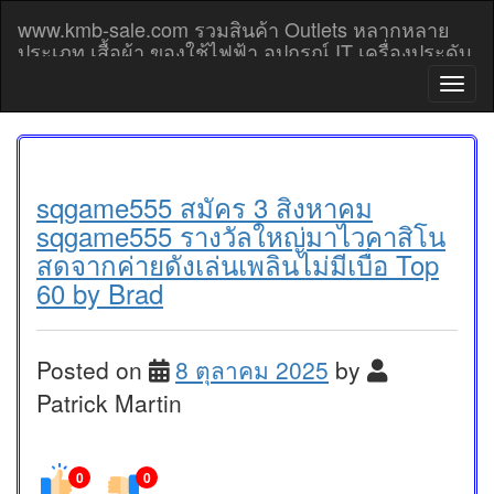
Skip
www.kmb-sale.com รวมสินค้า Outlets หลากหลาย
to
ประเภท เสื้อผ้า ของใช้ไฟฟ้า อุปกรณ์ IT เครื่องประดับ
content
โทรศัพท์มือถือ Outlet prices
T
o
g
g
l
e
sqgame555 สมัคร 3 สิงหาคม
n
sqgame555 รางวัลใหญ่มาไวคาสิโน
a
สดจากค่ายดังเล่นเพลินไม่มีเบื่อ Top
v
60 by Brad
i
g
a
t
Posted on
8 ตุลาคม 2025
by
i
o
Patrick Martin
n
0
0