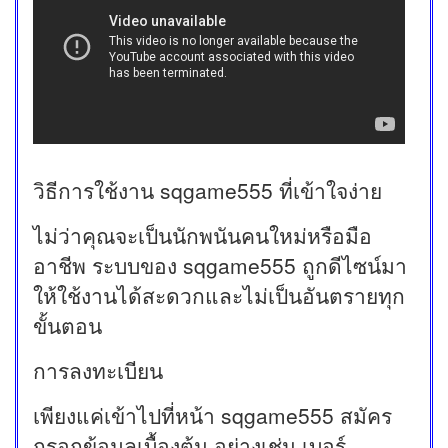
วิธีการใช้งาน sqgame555 ที่เข้าใจง่าย
ไม่ว่าคุณจะเป็นนักพนันคนใหม่หรือมือ
อาชีพ ระบบของ sqgame555 ถูกดีไซน์มา
ให้ใช้งานได้สะดวกและไม่เป็นอันตรายทุก
ขั้นตอน
การลงทะเบียน
เพียงแค่เข้าไปที่หน้า sqgame555 สมัคร
กรอกข้อมูลเบื้องต้น อย่างเช่น เบอร์