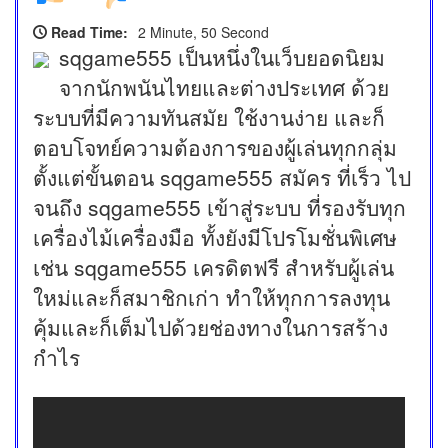
Read Time:
2 Minute, 50 Second
sqgame555 เป็นหนึ่งในเว็บยอดนิยม
จากนักพนันไทยและต่างประเทศ ด้วย
ระบบที่มีความทันสมัย ใช้งานง่าย และก็
ตอบโจทย์ความต้องการของผู้เล่นทุกกลุ่ม
ตั้งแต่ขั้นตอน sqgame555 สมัคร ที่เร็ว ไป
จนถึง sqgame555 เข้าสู่ระบบ ที่รองรับทุก
เครื่องไม้เครื่องมือ ทั้งยังมีโปรโมชั่นพิเศษ
เช่น sqgame555 เครดิตฟรี สำหรับผู้เล่น
ใหม่และก็สมาชิกเก่า ทำให้ทุกการลงทุน
คุ้มและก็เต็มไปด้วยช่องทางในการสร้าง
กำไร