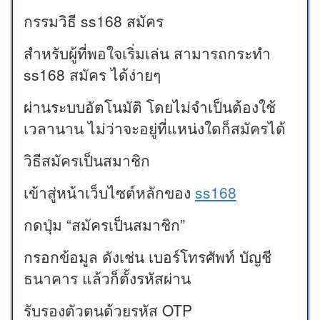
กรรมวิธี ss168 สมัคร
สำหรับผู้ที่พอใจเริ่มเล่น สามารถกระทำ
ss168 สมัคร ได้ง่ายๆ
ผ่านระบบอัตโนมัติ โดยไม่จำเป็นต้องใช้
เวลานาน ไม่ว่าจะอยู่ที่แหน่งใดก็สมัครได้
วิธีสมัครเป็นสมาชิก
เข้าสู่หน้าเว็บไซต์หลักของ
ss168
กดปุ่ม “สมัครเป็นสมาชิก”
กรอกข้อมูล ดังเช่น เบอร์โทรศัพท์ บัญชี
ธนาคาร แล้วก็ตั้งรหัสผ่าน
รับรองตัวตนด้วยรหัส OTP