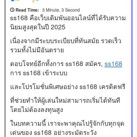
Read Time:
3 Minute, 3 Second
ss168 คือเว็บเดิมพันออนไลน์ที่ได้รับความ
นิยมสูงสุดในปี 2025
เนื่องจากมีระบบระเบียบที่ทันสมัย รวดเร็ว
รวมทั้งไม่มีอันตราย
ตอบโจทย์อีกทั้งการ ss168 สมัคร,
ss168
การ ss168 เข้าระบบ
และโปรโมชั่นพิเศษอย่าง ss168 เครดิตฟรี
ที่ช่วยทำให้ผู้เล่นใหม่สามารถเริ่มได้ทันที
โดยไม่ต้องลงทุนสูง
ในบทความนี้ เราจะพาคุณไปรู้จักกับทุกจุด
เด่นของ ss168 อย่างระมัดระวัง