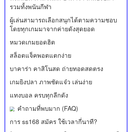
รวมทั้งพนันกีฬา
ผู้เล่นสามารถเลือกสนุกได้ตามความชอบ
โดยทุกเกมมาจากค่ายดังสุดยอด
หมวดเกมยอดฮิต
สล็อตแจ็คพอตแตกง่าย
บาคาร่า คาสิโนสด ถ่ายทอดสดตรง
เกมยิงปลา ภาพชัดแจ๋ว เล่นง่าย
แทงบอล ครบทุกลีกดัง
คำถามที่พบมาก (FAQ)
การ ss168 สมัคร ใช้เวลากี่นาที?