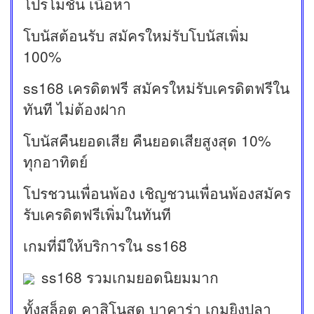
โปรโมชั่น เนื้อหา
โบนัสต้อนรับ สมัครใหม่รับโบนัสเพิ่ม
100%
ss168 เครดิตฟรี สมัครใหม่รับเครดิตฟรีใน
ทันที ไม่ต้องฝาก
โบนัสคืนยอดเสีย คืนยอดเสียสูงสุด 10%
ทุกอาทิตย์
โปรชวนเพื่อนพ้อง เชิญชวนเพื่อนพ้องสมัคร
รับเครดิตฟรีเพิ่มในทันที
เกมที่มีให้บริการใน ss168
ss168 รวมเกมยอดนิยมมาก
ทั้งสล็อต คาสิโนสด บาคาร่า เกมยิงปลา