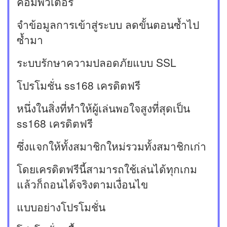
คอมพิวเตอร์
จำข้อมูลการเข้าสู่ระบบ ลดขั้นตอนซ้ำไป
ซ้ำมา
ระบบรักษาความปลอดภัยแบบ SSL
โปรโมชั่น ss168 เครดิตฟรี
หนึ่งในสิ่งที่ทำให้ผู้เล่นพอใจสูงที่สุดเป็น
ss168 เครดิตฟรี
ซึ่งแจกให้ทั้งสมาชิกใหม่รวมทั้งสมาชิกเก่า
โดยเครดิตฟรีนี้สามารถใช้เล่นได้ทุกเกม
แล้วก็ถอนได้จริงตามเงื่อนไข
แบบอย่างโปรโมชั่น