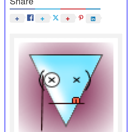
Share