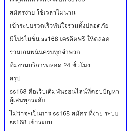
สมัครง่าย ใช้เวลาไม่นาน
เข้าระบบรวดเร็วทันใจรวมทั้งปลอดภัย
มีโปรโมชั่น ss168 เครดิตฟรี ให้ตลอด
รวมเกมพนันครบทุกจำพวก
ทีมงานบริการตลอด 24 ชั่วโมง
สรุป
ss168 คือเว็บเดิมพันออนไลน์ที่ตอบปัญหา
ผู้เล่นทุกระดับ
ไม่ว่าจะเป็นการ ss168 สมัคร ที่ง่าย ระบบ
ss168 เข้าระบบ