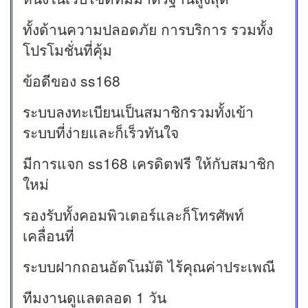
ทั้งด้านความปลอดภัย การบริการ รวมทั้ง
โปรโมชั่นที่คุ้ม
ข้อดีของ ss168
ระบบลงทะเบียนเป็นสมาชิกรวมทั้งเข้า
ระบบที่ง่ายและก็เร็วทันใจ
มีการแจก ss168 เครดิตฟรี ให้กับสมาชิก
ใหม่
รองรับทั้งคอมพิวเตอร์และก็โทรศัพท์
เคลื่อนที่
ระบบฝากถอนอัตโนมัติ ไร้คุณค่าประเพณี
ทีมงานดูแลตลอด 1 วัน