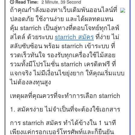
Read Time:
2 Minute, 39 Second
ถ้าคุณกำลังมองหาเว็บเดิมพันออนไลน์ที่
ปลอดภัย ใช้งานง่าย และได้ผลทดแทน
คุ้ม starrich เป็นลู่ทางที่ตอบโจทย์ทุกไลฟ์
สไตล์ ด้วยระบบ
starrich สมัคร
ที่ง่าย ไม่
สลับซับซ้อน พร้อม starrich เข้าระบบ ที่
รวดเร็วทันใจ รองรับทุกเครื่องใช้ไม้สอย
รวมทั้งมีโปรโมชั่น starrich เครดิตฟรี ที่
แจกจริง ไม่มีเงื่อนไขยุ่งยาก ให้คุณเริ่มแบบ
ไม่ต้องลงทุนสูง
เหตุผลที่คุณควรที่จะทำการเลือก starrich
1. สมัครง่าย ไม่จำเป็นที่จะต้องใช้เอกสาร
การ starrich สมัคร ทำได้ข้างใน 1 นาที
เพียงแค่กรอกเบอร์โทรศัพท์และก็ยืนยัน