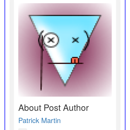
About Post Author
Patrick Martin