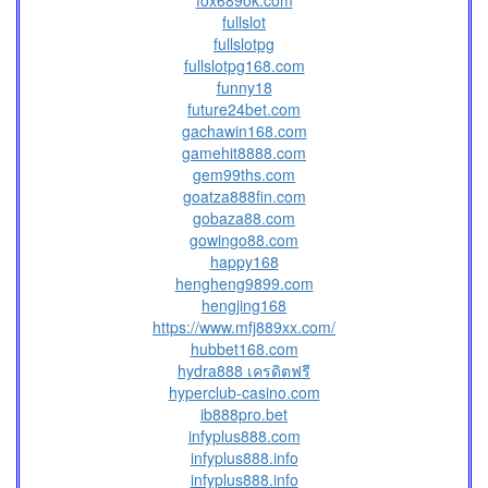
fox689ok.com
fullslot
fullslotpg
fullslotpg168.com
funny18
future24bet.com
gachawin168.com
gamehit8888.com
gem99ths.com
goatza888fin.com
gobaza88.com
gowingo88.com
happy168
hengheng9899.com
hengjing168
https://www.mfj889xx.com/
hubbet168.com
hydra888 เครดิตฟรี
hyperclub-casino.com
ib888pro.bet
infyplus888.com
infyplus888.info
infyplus888.info