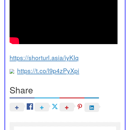
https://shorturl.asia/iyKIq
https://t.co/l9p4zPyXpi
Share