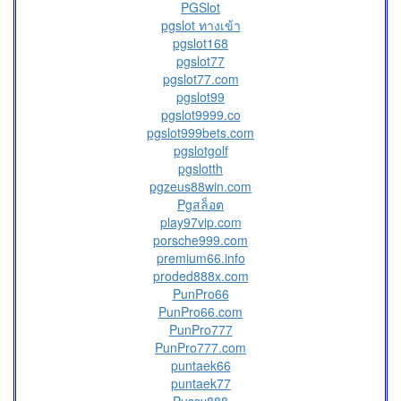
PGSlot
pgslot ทางเข้า
pgslot168
pgslot77
pgslot77.com
pgslot99
pgslot9999.co
pgslot999bets.com
pgslotgolf
pgslotth
pgzeus88win.com
Pgสล็อต
play97vip.com
porsche999.com
premium66.info
proded888x.com
PunPro66
PunPro66.com
PunPro777
PunPro777.com
puntaek66
puntaek77