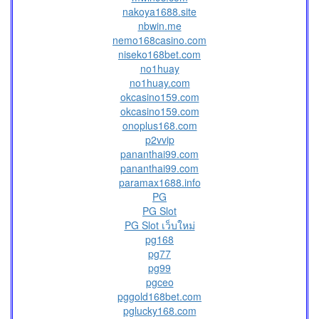
nakoya1688.site
nbwin.me
nemo168casino.com
niseko168bet.com
no1huay
no1huay.com
okcasino159.com
okcasino159.com
onoplus168.com
p2vvip
pananthai99.com
pananthai99.com
paramax1688.info
PG
PG Slot
PG Slot เว็บใหม่
pg168
pg77
pg99
pgceo
pggold168bet.com
pglucky168.com