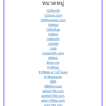
หมวดหมู่
123lionth
123xos.com
1688vegasx.com
168slot
168สล็อต
188bet
188betth
1xbetth
1xbit
1xgameth.com
888pg
8lots.me
918Kiss
918kiss ดาวน์โหลด
918kissauto
ABA
ABAGroup2
abbet789.com
acebet789.com
aden168ss.com
adm789.info