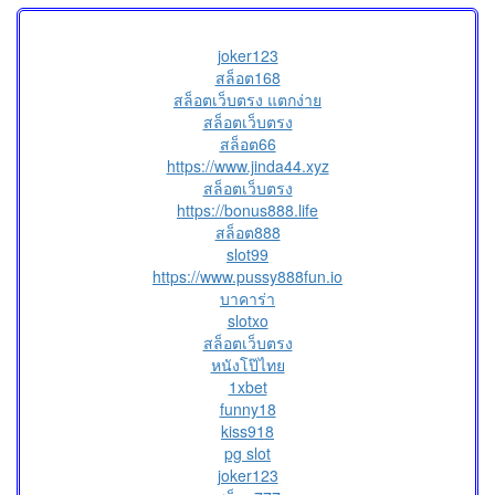
joker123
สล็อต168
สล็อตเว็บตรง แตกง่าย
สล็อตเว็บตรง
สล็อต66
https://www.jinda44.xyz
สล็อตเว็บตรง
https://bonus888.life
สล็อต888
slot99
https://www.pussy888fun.io
บาคาร่า
slotxo
สล็อตเว็บตรง
หนังโป๊ไทย
1xbet
funny18
kiss918
pg slot
joker123