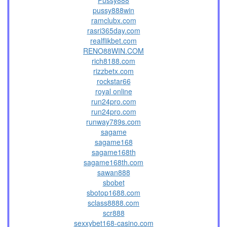
Pussy888
pussy888win
ramclubx.com
rasri365day.com
realflikbet.com
RENO88WIN.COM
rich8188.com
rizzbetx.com
rockstar66
royal online
run24pro.com
run24pro.com
runway789s.com
sagame
sagame168
sagame168th
sagame168th.com
sawan888
sbobet
sbotop1688.com
sclass8888.com
scr888
sexxybet168-casino.com