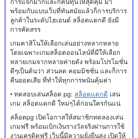
การแจกมากและก็คืนทุนให้สุดคุ้ม มา
พร้อมกับแบบเว็บที่ทันสมัยแล้วก็การบริการ
ลูกค้าในระดับไฮเอนด์ สล็อตแตกดี ยังมี
การคัดสรร
เกมคาสิโนให้เลือกเล่นอย่างหลากหลาย
โดยเฉพาะเกมสล็อตออนไลน์ที่มีให้เลือก
หลายเกมจากหลายค่ายดัง พร้อมโปรโมชั่น
ดีๆเป็นต้นว่า ส่วนลด คอมมิชชั่น และก็การ
คืนยอดเสีย ที่ทำให้ทุกการพนันคุ้มค่า
• ทดสอบเล่นสล็อต pg:
สล็อตแตกดี
เล่น
เกม สล็อตแตกดี ใหม่ๆได้ก่อนใครกันแน่
สล็อตpg เปิดโอกาสให้สมาชิกทดลองเล่น
เกมฟรี พร้อมเบิกเงินรางวัลจริงผ่านการใช้
งานเครดิตฟรี เว็บนี้มีความยั่งยืนสูง เปิดให้