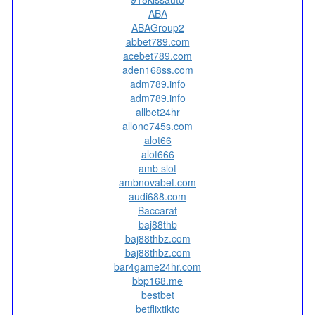
ABA
ABAGroup2
abbet789.com
acebet789.com
aden168ss.com
adm789.info
adm789.info
allbet24hr
allone745s.com
alot66
alot666
amb slot
ambnovabet.com
audi688.com
Baccarat
baj88thb
baj88thbz.com
baj88thbz.com
bar4game24hr.com
bbp168.me
bestbet
betflixtikto