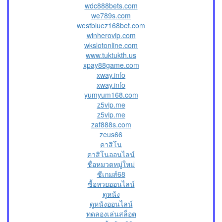
wdc888bets.com
we789s.com
westbluez168bet.com
winherovip.com
wkslotonline.com
www.tuktukth.us
xpay88game.com
xway.info
xway.info
yumyum168.com
z5vip.me
z5vip.me
zaf888s.com
zeus66
คาสิโน
คาสิโนออนไลน์
ชื่อหมวดหมู่ใหม่
ซีเกมส์68
ซื้อหวยออนไลน์
ดูหนัง
ดูหนังออนไลน์
ทดลองเล่นสล็อต