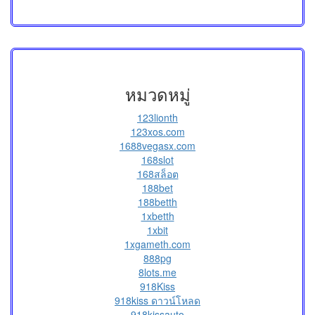
หมวดหมู่
123lionth
123xos.com
1688vegasx.com
168slot
168สล็อต
188bet
188betth
1xbetth
1xbit
1xgameth.com
888pg
8lots.me
918Kiss
918kiss ดาวน์โหลด
918kissauto