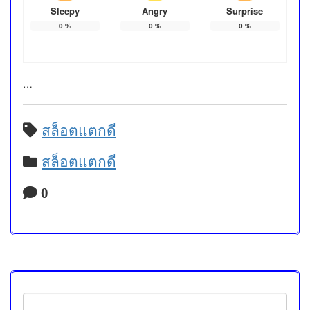
Sleepy
Angry
Surprise
0
%
0
%
0
%
…
สล็อตแตกดี
สล็อตแตกดี
0
Search