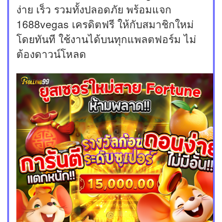
ง่าย เร็ว รวมทั้งปลอดภัย พร้อมแจก
1688vegas เครดิตฟรี ให้กับสมาชิกใหม่
โดยทันที ใช้งานได้บนทุกแพลตฟอร์ม ไม่
ต้องดาวน์โหลด