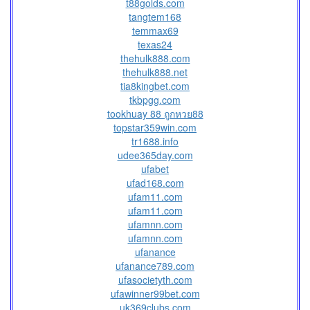
t88golds.com
tangtem168
temmax69
texas24
thehulk888.com
thehulk888.net
tia8kingbet.com
tkbpgg.com
tookhuay 88 ถูกหวย88
topstar359win.com
tr1688.info
udee365day.com
ufabet
ufad168.com
ufam11.com
ufam11.com
ufamnn.com
ufamnn.com
ufanance
ufanance789.com
ufasocietyth.com
ufawinner99bet.com
uk369clubs.com