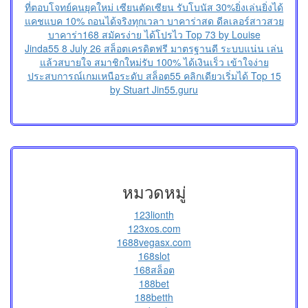
ที่ตอบโจทย์คนยุคใหม่ เซียนตัดเซียน รับโบนัส 30%ยิ่งเล่นยิ่งได้
แคชแบค 10% ถอนได้จริงทุกเวลา บาคาร่าสด ดีลเลอร์สาวสวย
บาคาร่า168 สมัครง่าย ได้โปรไว Top 73 by Louise
Jinda55 8 July 26 สล็อตเครดิตฟรี มาตรฐานดี ระบบแน่น เล่น
แล้วสบายใจ สมาชิกใหม่รับ 100% ได้เงินเร็ว เข้าใจง่าย
ประสบการณ์เกมเหนือระดับ สล็อต55 คลิกเดียวเริ่มได้ Top 15
by Stuart Jin55.guru
หมวดหมู่
123lionth
123xos.com
1688vegasx.com
168slot
168สล็อต
188bet
188betth