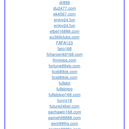
dr888
du2477.com
ek4567.com
enjoy24.fun
enjoy24.fun
etbet16888.com
eu369clubs.com
FAFA123
faro168
fcharoenkit168.com
finnivips.com
fortune99vip.com
fox689ok.com
fox689ok.com
fullslot
fullslotpg
fullslotpg168.com
funny18
future24bet.com
gachawin168.com
gamehit8888.com
gem99ths.com