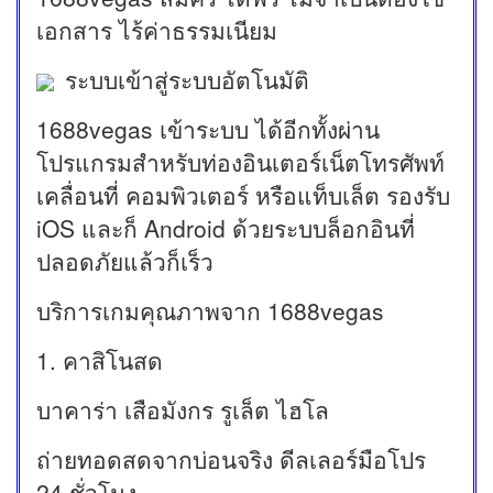
เอกสาร ไร้ค่าธรรมเนียม
ระบบเข้าสู่ระบบอัตโนมัติ
1688vegas เข้าระบบ ได้อีกทั้งผ่าน
โปรแกรมสำหรับท่องอินเตอร์เน็ตโทรศัพท์
เคลื่อนที่ คอมพิวเตอร์ หรือแท็บเล็ต รองรับ
iOS และก็ Android ด้วยระบบล็อกอินที่
ปลอดภัยแล้วก็เร็ว
บริการเกมคุณภาพจาก 1688vegas
1. คาสิโนสด
บาคาร่า เสือมังกร รูเล็ต ไฮโล
ถ่ายทอดสดจากบ่อนจริง ดีลเลอร์มือโปร
24 ชั่วโมง