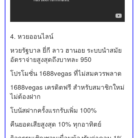
4. หวยออนไลน์
หวยรัฐบาล ยี่กี ลาว ฮานอย ระบบนำสมัย
อัตราจ่ายสูงสุดถึงบาทละ 950
โปรโมชั่น 1688vegas ที่ไม่สมควรพลาด
1688vegas เครดิตฟรี สำหรับสมาชิกใหม่
ไม่ต้องฝาก
โบนัสฝากครั้งแรกรับเพิ่ม 100%
คืนยอดเสียสูงสุด 10% ทุกอาทิตย์
กิจกรรมเชิญชวนเพื่อนพ้องรับค่าคอม 1%