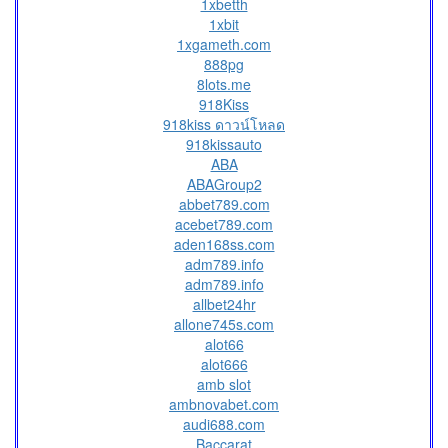
1xbetth
1xbit
1xgameth.com
888pg
8lots.me
918Kiss
918kiss ดาวน์โหลด
918kissauto
ABA
ABAGroup2
abbet789.com
acebet789.com
aden168ss.com
adm789.info
adm789.info
allbet24hr
allone745s.com
alot66
alot666
amb slot
ambnovabet.com
audi688.com
Baccarat