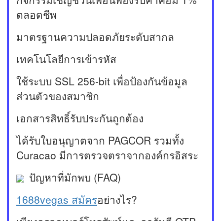
ตลอดชีพ
มาตรฐานความปลอดภัยระดับสากล
เทคโนโลยีการเข้ารหัส
ใช้ระบบ SSL 256-bit เพื่อป้องกันข้อมูล
ส่วนตัวของสมาชิก
เอกสารสิทธิ์รับประกันถูกต้อง
ได้รับใบอนุญาตจาก PAGCOR รวมทั้ง
Curacao มีการตรวจตราจากองค์กรอิสระ
ปัญหาที่มักพบ (FAQ)
1688vegas สมัคร
อย่างไร?