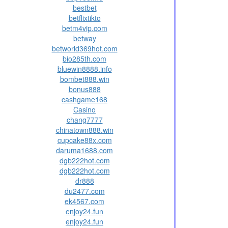
bestbet
betflixtikto
betm4vip.com
betway
betworld369hot.com
bio285th.com
bluewin8888.info
bombet888.win
bonus888
cashgame168
Casino
chang7777
chinatown888.win
cupcake88x.com
daruma1688.com
dgb222hot.com
dgb222hot.com
dr888
du2477.com
ek4567.com
enjoy24.fun
enjoy24.fun