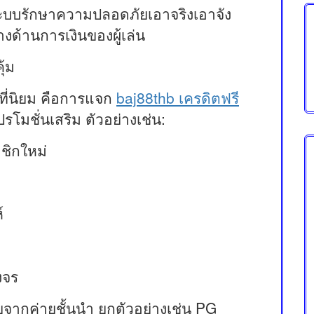
ีระบบรักษาความปลอดภัยเอาจริงเอาจัง
งด้านการเงินของผู้เล่น
ุ้ม
็นที่นิยม คือการแจก
baj88thb เครดิตฟรี
ปรโมชั่นเสริม ตัวอย่างเช่น:
ชิกใหม่
์
งจร
จากค่ายชั้นนำ ยกตัวอย่างเช่น PG