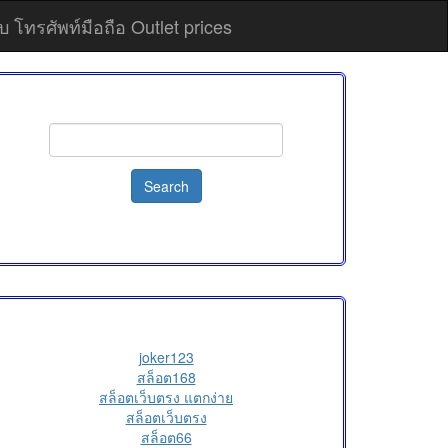
 โทรศัพท์มือถือ Outlet prices
Search
for:
joker123
สล็อต168
สล็อตเว็บตรง แตกง่าย
สล็อตเว็บตรง
สล็อต66