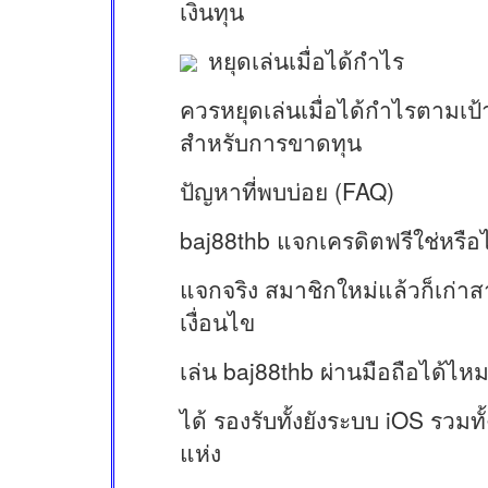
เงินทุน
หยุดเล่นเมื่อได้กำไร
ควรหยุดเล่นเมื่อได้กำไรตามเป้
สำหรับการขาดทุน
ปัญหาที่พบบ่อย (FAQ)
baj88thb แจกเครดิตฟรีใช่หรือ
แจกจริง สมาชิกใหม่แล้วก็เก่า
เงื่อนไข
เล่น baj88thb ผ่านมือถือได้ไห
ได้ รองรับทั้งยังระบบ iOS รวมท
แห่ง