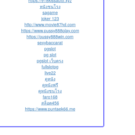
https://918kissauto.xyz
หนังชนโรง
sagame
joker 123
http://www.movie87hd.com
https://www.pussy888play.com
https://pussy888win.com
sexybaccarat
pgslot
pg slot
pgslot เว็บตรง
fullslotpg
live22
ดูหนัง
ดูหนังฟรี
ดูหนังชนโรง
faro168
สล็อต456
https://www.puntaek66.me