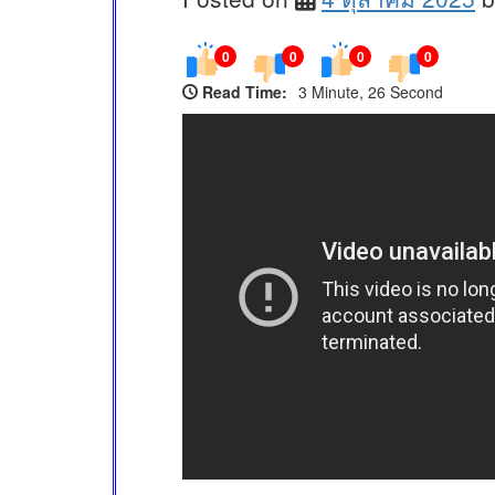
0
0
0
0
Read Time:
3 Minute, 26 Second