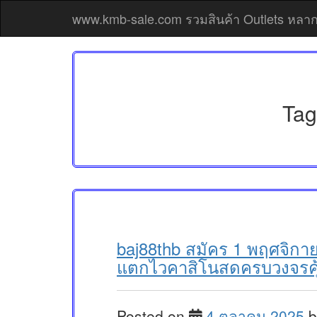
Skip
www.kmb-sale.com รวมสินค้า Outlets หลากหล
to
content
Tag
baj88thb สมัคร 1 พฤศจิกาย
แตกไวคาสิโนสดครบวงจรคุ้ม
Posted on
4 ตุลาคม 2025
b