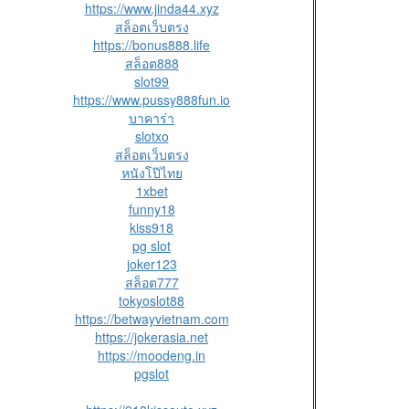
https://www.jinda44.xyz
สล็อตเว็บตรง
https://bonus888.life
สล็อต888
slot99
https://www.pussy888fun.io
บาคาร่า
slotxo
สล็อตเว็บตรง
หนังโป๊ไทย
1xbet
funny18
kiss918
pg slot
joker123
สล็อต777
tokyoslot88
https://betwayvietnam.com
https://jokerasia.net
https://moodeng.in
pgslot