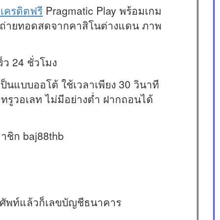
เครดิตฟรี
Pragmatic Play พร้อมเกม
โล ถ่ายทอดสดจากคาสิโนต่างแดน ภาพ
ว 24 ชั่วโมง
ป็นแบบออโต้ ใช้เวลาเพียง 30 วินาที
รูวอเลท ไม่มีอย่างต่ำ ฝากถอนได้
ชิก baj88thb
รศัพท์แล้วก็เลขบัญชีธนาคาร