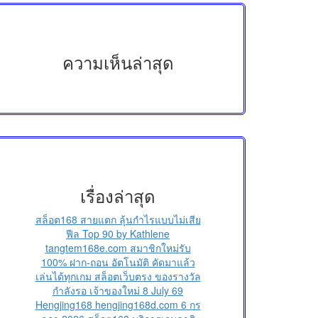
ความเห็นล่าสุด
เรื่องล่าสุด
สล็อต168 สายแตก ลุ้นกำไรแบบไม่เสีย
ฟีล Top 90 by Kathlene
tangtem168e.com สมาชิกใหม่รับ
100% ฝาก-ถอน อัตโนมัติ คัดมาแล้ว
เล่นได้ทุกเกม สล็อตเว็บตรง ของรางวัล
กำลังรอ เจ้าของใหม่ 8 July 69
Hengjing168 hengjing168d.com 6 กร