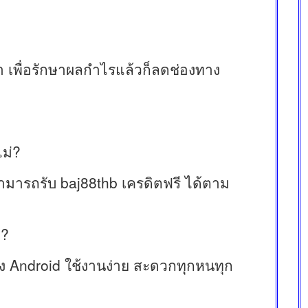
า เพื่อรักษาผลกำไรแล้วก็ลดช่องทาง
ไม่?
สามารถรับ baj88thb เครดิตฟรี ได้ตาม
ม?
ั้ง Android ใช้งานง่าย สะดวกทุกหนทุก