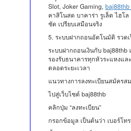
Slot, Joker Gaming,
baj88thb 
คาสิโนสด บาคาร่า รูเล็ต ไฮ
ชัด เปรียบเสมือนจริง
5. ระบบฝากถอนอัตโนมัติ รวดเร็
ระบบฝากถอนเงินกับ baj88thb เ
รองรับธนาคารทุกหัวระแหงและท
ตลอดระยะเวลา
แนวทางการลงทะเบียนสมัครสมา
ไปสู่เว็บไซต์ baj88thb
คลิกปุ่ม “ลงทะเบียน”
กรอกข้อมูล เป็นต้นว่า เบอร์โท