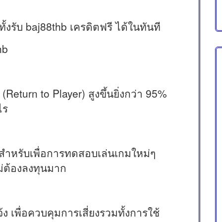
้งรับ baj88thb เครดิตฟรี ได้ในทันที
hb
(Return to Player) สูงขึ้นยิ่งกว่า 95%
ไร
้สำหรับเพื่อการทดสอบเล่นเกมใหม่ๆ
่ต้องลงทุนมาก
เพื่อควบคุมการเสี่ยงรวมทั้งการใช้