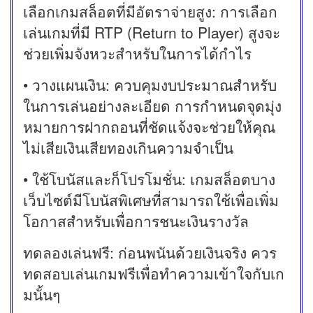
เลือกเกมสล็อตที่มีอัตราจ่ายสูง: การเลือก
เล่นเกมที่มี RTP (Return to Player) สูงจะ
ช่วยเพิ่มจังหวะสำหรับในการได้กำไร
• วางแผนเงิน: ควบคุมงบประมาณสำหรับ
ในการเล่นอย่างละเอียด การกำหนดจุดมุ่ง
หมายการฝากถอนที่ชัดแจ้งจะช่วยให้คุณ
ไม่เสียเงินเสียทองเกินความจำเป็น
• ใช้โบนัสและก็โปรโมชั่น: เกมสล็อตบาง
เว็บไซต์มีโบนัสพิเศษที่สามารถใช้เพื่อเพิ่ม
โอกาสสำหรับเพื่อการชนะเงินรางวัล
ทดลองเล่นฟรี: ก่อนพนันด้วยเงินจริง ควร
ทดสอบเล่นเกมฟรีเพื่อทำความเข้าใจกับเก
มนั้นๆ