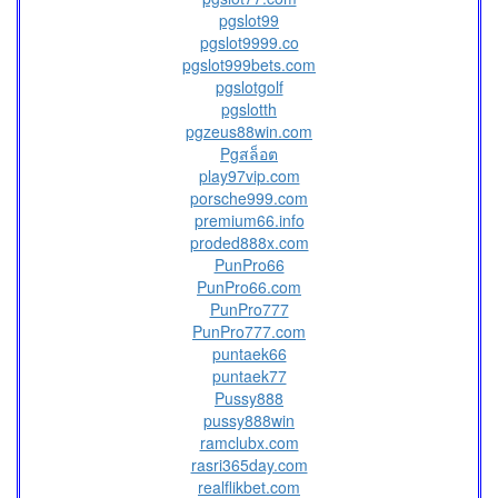
pgslot99
pgslot9999.co
pgslot999bets.com
pgslotgolf
pgslotth
pgzeus88win.com
Pgสล็อต
play97vip.com
porsche999.com
premium66.info
proded888x.com
PunPro66
PunPro66.com
PunPro777
PunPro777.com
puntaek66
puntaek77
Pussy888
pussy888win
ramclubx.com
rasri365day.com
realflikbet.com