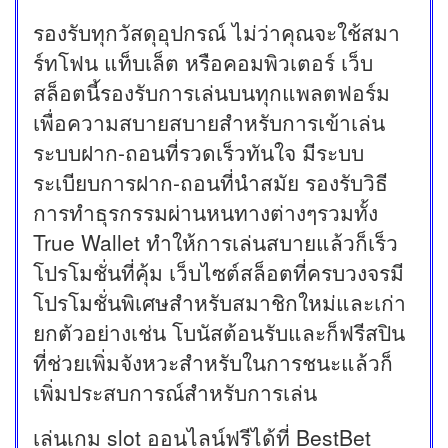
รองรับทุกวัสดุอุปกรณ์ ไม่ว่าคุณจะใช้สมา
ร์ทโฟน แท็บเล็ต หรือคอมพิวเตอร์ เว็บ
สล็อตนี้รองรับการเล่นบนทุกแพลตฟอร์ม
เพื่อความสบายสบายสำหรับการเข้าเล่น
ระบบฝาก-ถอนที่รวดเร็วทันใจ มีระบบ
ระเบียบการฝาก-ถอนที่นำสมัย รองรับวิธี
การทำธุรกรรมผ่านหนทางต่างๆรวมทั้ง
True Wallet ทำให้การเล่นสบายแล้วก็เร็ว
โปรโมชั่นที่คุ้ม เว็บไซต์สล็อตที่ครบวงจรมี
โปรโมชั่นพิเศษสำหรับสมาชิกใหม่และเก่า
ยกตัวอย่างเช่น โบนัสต้อนรับและก็ฟรีสปิน
ที่ช่วยเพิ่มจังหวะสำหรับในการชนะแล้วก็
เพิ่มประสบการณ์สำหรับการเล่น
เล่นเกม slot ออนไลน์ฟรีได้ที่ BestBet