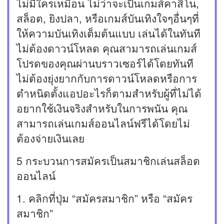
ไม่มีใครเหมือน ไม่ว่าจะเป็นเกมส์คาสิโน,
สล็อต, ยิงปลา, หรือเกมส์บันเทิงใจๆอื่นๆที่
ให้ความบันเทิงเต็มต้นแบบ เล่นได้ในทันที
ไม่ต้องดาวน์โหลด คุณสามารถเล่นเกมส์
โปรดของคุณผ่านบราวเซอร์ได้โดยทันที
ไม่ต้องยุ่งยากกับการดาวน์โหลดหรือการ
ตำหนิดตั้งแอปอะไรก็ตามสำหรับผู้ที่ไม่ได้
อยากใช้เงินจริงสำหรับในการพนัน คุณ
สามารถเล่นเกมส์ออนไลน์ฟรีได้โดยไม่
ต้องจ่ายเงินเลย
5 กระบวนการสมัครเป็นสมาชิกเล่นสล็อต
ออนไลน์
1. คลิกที่ปุ่ม “สมัครสมาชิก” หรือ “สมัคร
สมาชิก”