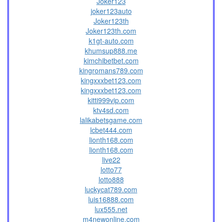
Joker123
joker123auto
Joker123th
Joker123th.com
k1gt-auto.com
khumsup888.me
kimchibetbet.com
kingromans789.com
kingxxxbet123.com
kingxxxbet123.com
kitti999vip.com
ktv4sd.com
lalikabetsgame.com
lcbet444.com
lionth168.com
lionth168.com
live22
lotto77
lotto888
luckycat789.com
luis16888.com
lux555.net
m4newonline.com