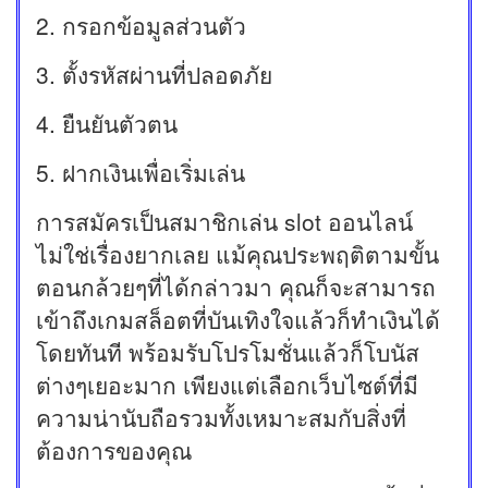
2. กรอกข้อมูลส่วนตัว
3. ตั้งรหัสผ่านที่ปลอดภัย
4. ยืนยันตัวตน
5. ฝากเงินเพื่อเริ่มเล่น
การสมัครเป็นสมาชิกเล่น slot ออนไลน์
ไม่ใช่เรื่องยากเลย แม้คุณประพฤติตามขั้น
ตอนกล้วยๆที่ได้กล่าวมา คุณก็จะสามารถ
เข้าถึงเกมสล็อตที่บันเทิงใจแล้วก็ทำเงินได้
โดยทันที พร้อมรับโปรโมชั่นแล้วก็โบนัส
ต่างๆเยอะมาก เพียงแต่เลือกเว็บไซต์ที่มี
ความน่านับถือรวมทั้งเหมาะสมกับสิ่งที่
ต้องการของคุณ