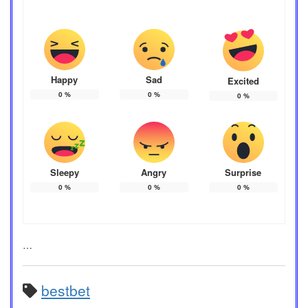
Happy
Sad
Excited
0
%
0
%
0
%
Sleepy
Angry
Surprise
0
%
0
%
0
%
…
bestbet