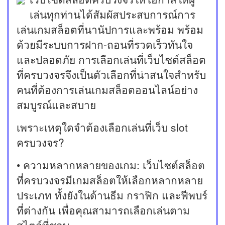
เล่นทุกท่านได้สัมผัสประสบการณ์การ
เล่นเกมสล็อตที่นานัปการและพร้อม พร้อม
ด้วยมีระบบการฝาก-ถอนที่รวดเร็วทันใจ
และปลอดภัย การเลือกเล่นที่เว็บไซต์สล็อต
ที่ครบวงจรจึงเป็นตัวเลือกที่น่าสนใจสำหรับ
คนที่ต้องการเล่นเกมสล็อตออนไลน์อย่าง
สมบูรณ์และสบาย
เพราะเหตุใดจำต้องเลือกเล่นที่เว็บ slot
ครบวงจร?
• ความหลากหลายของเกม: เว็บไซต์สล็อต
ที่ครบวงจรมีเกมสล็อตให้เลือกหลากหลาย
ประเภท ทั้งยังในด้านธีม กราฟิก และฟีพบร์
ที่ต่างกัน เพื่อคุณสามารถเลือกเล่นตาม
สไตล์ที่ชอบ