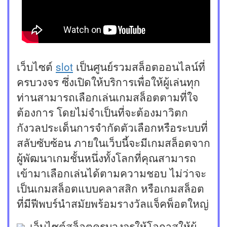
เว็บไซต์
slot
เป็นศูนย์รวมสล็อตออนไลน์ที่
ครบวงจร ซึ่งเปิดให้บริการเพื่อให้ผู้เล่นทุก
ท่านสามารถเลือกเล่นเกมสล็อตตามที่ใจ
ต้องการ โดยไม่จำเป็นที่จะต้องมาวิตก
กังวลประเด็นการจำกัดตัวเลือกหรือระบบที่
สลับซับซ้อน ภายในเว็บนี้จะมีเกมสล็อตจาก
ผู้พัฒนาเกมชั้นหนึ่งทั้งโลกที่คุณสามารถ
เข้ามาเลือกเล่นได้ตามความชอบ ไม่ว่าจะ
เป็นเกมสล็อตแบบคลาสสิก หรือเกมสล็อต
ที่มีฟีพบร์นำสมัยพร้อมรางวัลแจ็คพ็อตใหญ่
เว็บไซต์สล็อตครบวงจรให้โอกาสให้ผู้