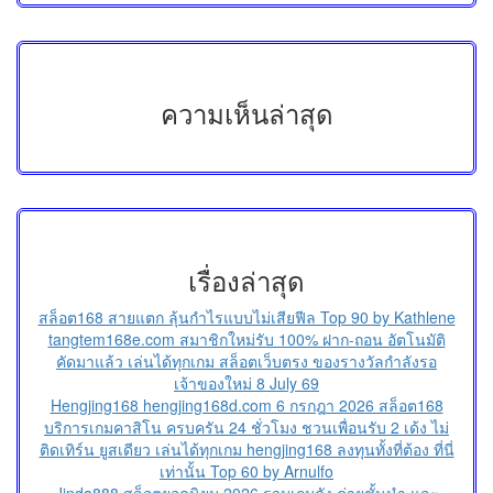
ความเห็นล่าสุด
เรื่องล่าสุด
สล็อต168 สายแตก ลุ้นกำไรแบบไม่เสียฟีล Top 90 by Kathlene
tangtem168e.com สมาชิกใหม่รับ 100% ฝาก-ถอน อัตโนมัติ
คัดมาแล้ว เล่นได้ทุกเกม สล็อตเว็บตรง ของรางวัลกำลังรอ
เจ้าของใหม่ 8 July 69
Hengjing168 hengjing168d.com 6 กรกฎา 2026 สล็อต168
บริการเกมคาสิโน ครบครัน 24 ชั่วโมง ชวนเพื่อนรับ 2 เด้ง ไม่
ติดเทิร์น ยูสเดียว เล่นได้ทุกเกม hengjing168 ลงทุนทั้งที่ต้อง ที่นี่
เท่านั้น Top 60 by Arnulfo