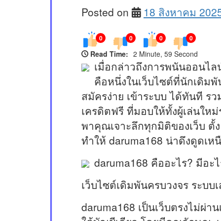
Posted on
18 สิงหาคม 202
0
0
0
0
Read Time:
2 Minute, 59 Second
เมื่อกล่าวถึงการพนันออนไลน
คือหนึ่งในเว็บไซต์ที่นักเดิ
สมัครง่าย เข้าระบบ ได้ทันที ร
เครดิตฟรี ที่มอบให้ทั้งผู้เล่นให
พาคุณเจาะลึกทุกมิติของเว็บ ตั้
ทำให้ daruma168 น่าดึงดูดเหนือ
daruma168 คืออะไร? มีอะไร
เว็บไซต์เดิมพันครบวงจร ระบบเ
daruma168 เป็นเว็บตรงไม่ผ่าน