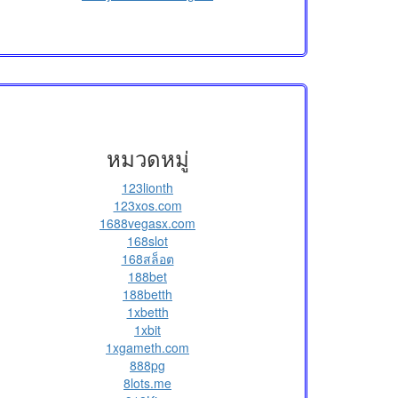
หมวดหมู่
123lionth
123xos.com
1688vegasx.com
168slot
168สล็อต
188bet
188betth
1xbetth
1xbit
1xgameth.com
888pg
8lots.me