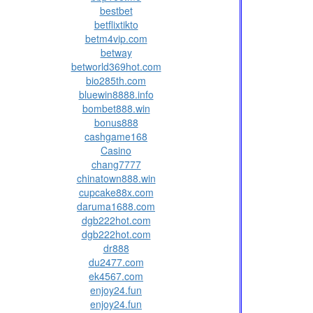
bestbet
betflixtikto
betm4vip.com
betway
betworld369hot.com
bio285th.com
bluewin8888.info
bombet888.win
bonus888
cashgame168
Casino
chang7777
chinatown888.win
cupcake88x.com
daruma1688.com
dgb222hot.com
dgb222hot.com
dr888
du2477.com
ek4567.com
enjoy24.fun
enjoy24.fun