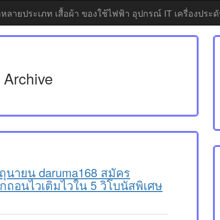
ายประเภท เสื้อผ้า ของใช้ไฟฟ้า อุปกรณ์ IT เครื่องประดับ
 Archive
ิถุนายน daruma168 สมัคร
ากถอนไวเติมไวใน 5 วิโบนัสพิเศษ