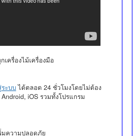
ครื่องไม้เครื่องมือ
ู่ระบบ
ได้ตลอด 24 ชั่วโมงโดยไม่ต้อง
้ง Android, iOS รวมทั้งโปรแกรม
พิ่มความปลอดภัย