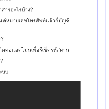
กสารอะไรบ้าง?
ช้แค่หมายเลขโทรศัพท์แล้วก็บัญชี
ร?
ิดต่อแอดไม่นเพื่อรีเซ็ตรหัสผ่าน
ม?
ระบบ