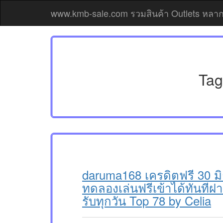
Skip
www.kmb-sale.com รวมสินค้า Outlets หลากหล
to
content
Tag
daruma168 เครดิตฟรี 30 ม
ทดลองเล่นฟรีเข้าได้ทันทีฝ
รับทุกวัน Top 78 by Celia