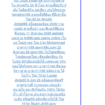
กฎา 2026 สล็อต168 บริการเกมคาสิ
โน ครบครัน 24 ชั่วโมง ชวนเพื่อนรับ 2
เด้ง ไม่ติดเทิร์น ยูสเดียว เล่นได้ทุกเกม
hengjing168 ลงทุนทั้งที่ต้อง ที่นี่เท่านั้น
Top 60 by Arnulfo
Jinda888 สล็อตยอดนิยม 2026 รวม
เกมดัง ค่ายชั้นนำ และฟีเจอร์ที่ผู้เล่น
ชื่นชอบ 11 สิงหาคม 2026 website
แตกง่าย jin888.asia casino online เว็บ
แม่ ใหม่ล่าสุด Top 2 by Muhammad
บาคาร่า168 sexy168c.com 22
สิงหาคม 69 sexy168 เว็บไพ่สดที่ตอบ
โจทย์คนยุคใหม่ เซียนตัดเซียน รับ
โบนัส 30%ยิ่งเล่นยิ่งได้ แคชแบค 10%
ถอนได้จริงทุกเวลา บาคาร่าสด ดีลเลอ
ร์สาวสวย บาคาร่า168 สมัครง่าย ได้
โปรไว Top 73 by Louise
Jinda55 8 July 26 สล็อตเครดิตฟรี
มาตรฐานดี ระบบแน่น เล่นแล้ว
สบายใจ สมาชิกใหม่รับ 100% ได้เงิน
เร็ว เข้าใจง่าย ประสบการณ์เกมเหนือ
ระดับ สล็อต55 คลิกเดียวเริ่มได้ Top
15 by Stuart Jin55.guru