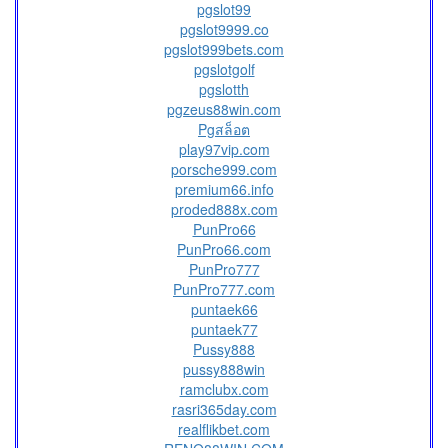
pgslot99
pgslot9999.co
pgslot999bets.com
pgslotgolf
pgslotth
pgzeus88win.com
Pgสล็อต
play97vip.com
porsche999.com
premium66.info
proded888x.com
PunPro66
PunPro66.com
PunPro777
PunPro777.com
puntaek66
puntaek77
Pussy888
pussy888win
ramclubx.com
rasri365day.com
realflikbet.com