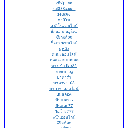
z5vip.me
zaf888s.com
zeus66
คาสิโน
คาสิโนออนไลน์
ชื่อหมวดหมู่ใหม่
ซีเกมส์68
ซื้อหวยออนไลน์
ดูหนัง
ดูหนังออนไลน์
ทดลองเล่นสล็อต
ทางเข้า live22
ทางเข้าpg
บาคาร่า
บาคาร่า168
บาคาร่าออนไลน์
ปั่นสล็อต
ปั่นแตก66
ปั่นแตก77
ปั่นโปร777
พนันออนไลน์
พีจีสล็อต