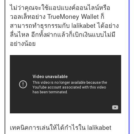
ไม่ว่าคุณจะใช้แอปแบงค์ออนไลน์หรือ
วอลเล็ทอย่าง TrueMoney Wallet ก็
สามารถทำธุรกรรมกับ lalikabet ได้อย่าง
ลื่นไหล อีกทั้งฝากแล้วก็เบิกเงินแบบไม่มี
อย่างน้อย
เทคนิคการเล่นให้ได้กำไรใน lalikabet