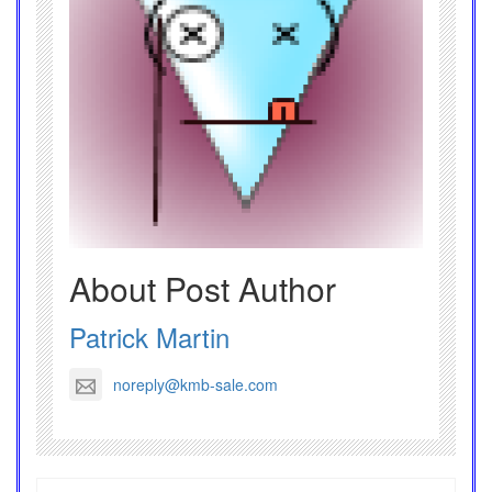
About Post Author
Patrick Martin
noreply@kmb-sale.com