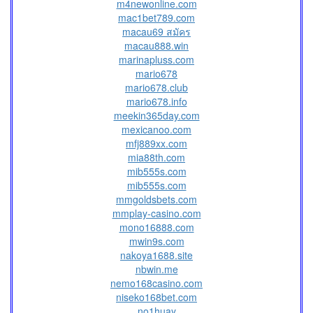
m4newonline.com
mac1bet789.com
macau69 สมัคร
macau888.win
marinapluss.com
mario678
mario678.club
mario678.info
meekin365day.com
mexicanoo.com
mfj889xx.com
mia88th.com
mib555s.com
mib555s.com
mmgoldsbets.com
mmplay-casino.com
mono16888.com
mwin9s.com
nakoya1688.site
nbwin.me
nemo168casino.com
niseko168bet.com
no1huay