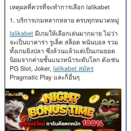
เหตุผลที่ควรที่จะทำการเลือก lalikabet
1. บริการเกมหลากหลาย ครบทุกหมวดหมู่
lalikabet
มีเกมให้เลือกเล่นมากมาย ไม่ว่า
จะเป็นบาคาร่า รูเล็ต สล็อต พนันบอล รวม
ทั้งเกมยิงปลา ซึ่งล้วนแล้วแต่เป็นเกมยอด
นิยมจากค่ายชั้นแนวหน้าระดับโลก ดังเช่น
PG Slot, Joker,
lalikabet สมัคร
Pragmatic Play และก็อื่นๆ