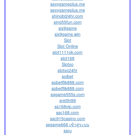
sexygameplus.me
sexygameplus.me
shinobi24hr.com
sing55fun.com
six9game
six9game.win
Slot
Slot Online
slot1111ok.com
slot168
Slotxo
slotxo24hr
soibet
spbetflik888.com
spbetflik888.com
sqgame555s.com
sretthi99
ss168vip.com
ssc168.com
ssc915casino.com
ssgame666 เข้าสู่ระบบ
ssru