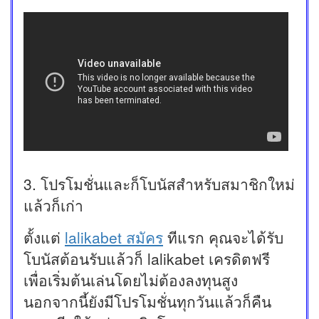
3. โปรโมชั่นและก็โบนัสสำหรับสมาชิกใหม่
แล้วก็เก่า
ตั้งแต่
lalikabet สมัคร
ทีแรก คุณจะได้รับ
โบนัสต้อนรับแล้วก็ lalikabet เครดิตฟรี
เพื่อเริ่มต้นเล่นโดยไม่ต้องลงทุนสูง
นอกจากนี้ยังมีโปรโมชั่นทุกวันแล้วก็คืน