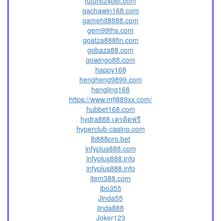
future24bet.com
gachawin168.com
gamehit8888.com
gem99ths.com
goatza888fin.com
gobaza88.com
gowingo88.com
happy168
hengheng9899.com
hengjing168
https://www.mfj889xx.com/
hubbet168.com
hydra888 เครดิตฟรี
hyperclub-casino.com
ib888pro.bet
infyplus888.com
infyplus888.info
infyplus888.info
item388.com
jbo355
Jinda55
jinda888
Joker123