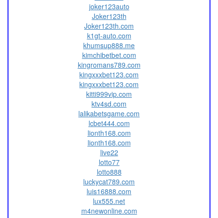
joker123auto
Joker123th
Joker123th.com
k1gt-auto.com
khumsup888.me
kimchibetbet.com
kingromans789.com
kingxxxbet123.com
kingxxxbet123.com
kitti999vip.com
ktv4sd.com
lalikabetsgame.com
lcbet444.com
lionth168.com
lionth168.com
live22
lotto77
lotto888
luckycat789.com
luis16888.com
lux555.net
m4newonline.com