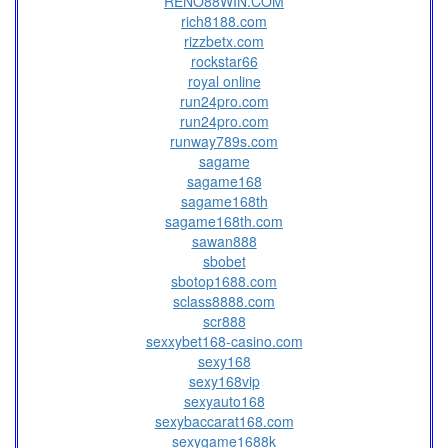
RENO88WIN.COM
rich8188.com
rizzbetx.com
rockstar66
royal online
run24pro.com
run24pro.com
runway789s.com
sagame
sagame168
sagame168th
sagame168th.com
sawan888
sbobet
sbotop1688.com
sclass8888.com
scr888
sexxybet168-casino.com
sexy168
sexy168vip
sexyauto168
sexybaccarat168.com
sexygame1688k