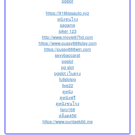
pgslot
https://918kissauto.xyz
หนังชนโรง
sagame
joker 123
http://www.movie87hd.com
https://www.pussy888play.com
https://pussy888win.com
sexybaccarat
pgslot
pg slot
pgslot เว็บตรง
fullslotpg
live22
ดูหนัง
ดูหนังฟรี
ดูหนังชนโรง
faro168
สล็อต456
https://www.puntaek66.me