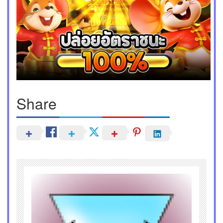
Share