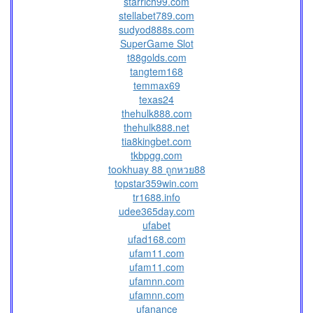
starrich99.com
stellabet789.com
sudyod888s.com
SuperGame Slot
t88golds.com
tangtem168
temmax69
texas24
thehulk888.com
thehulk888.net
tia8kingbet.com
tkbpgg.com
tookhuay 88 ถูกหวย88
topstar359win.com
tr1688.info
udee365day.com
ufabet
ufad168.com
ufam11.com
ufam11.com
ufamnn.com
ufamnn.com
ufanance