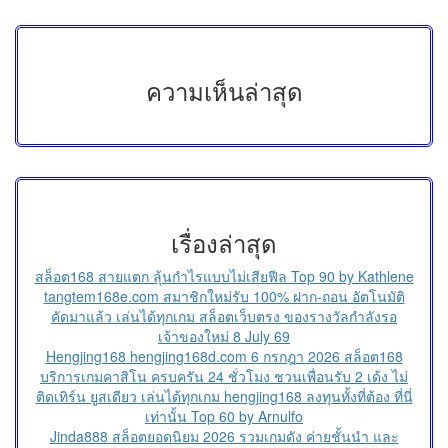
ความเห็นล่าสุด
เรื่องล่าสุด
สล็อต168 สายแตก ลุ้นกำไรแบบไม่เสียฟีล Top 90 by Kathlene
tangtem168e.com สมาชิกใหม่รับ 100% ฝาก-ถอน อัตโนมัติ
คัดมาแล้ว เล่นได้ทุกเกม สล็อตเว็บตรง ของรางวัลกำลังรอ
เจ้าของใหม่ 8 July 69
Hengjing168 hengjing168d.com 6 กรกฎา 2026 สล็อต168
บริการเกมคาสิโน ครบครัน 24 ชั่วโมง ชวนเพื่อนรับ 2 เด้ง ไม่
ติดเทิร์น ยูสเดียว เล่นได้ทุกเกม hengjing168 ลงทุนทั้งที่ต้อง ที่นี่
เท่านั้น Top 60 by Arnulfo
Jinda888 สล็อตยอดนิยม 2026 รวมเกมดัง ค่ายชั้นนำ และ