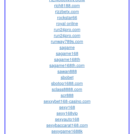
rich8188.com
rizzbetx.com
rockstar66
royal online
run24pro.com
run24pro.com
runway789s.com
sagame
sagame168
sagame168th
sagame168th.com
sawan888
sbobet
sbotop1688.com
sclass8888.com
scr888
sexxybet168-casino.com
sexy168
sexy168vip
sexyauto168
sexybaccarat168.com
sexygame1688k