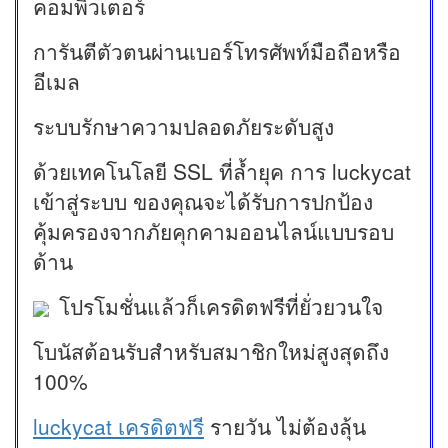
คอมพิวเตอร์
การันตีตัวตนผ่านเบอร์โทรศัพท์มือถือหรือ
อีเมล
ระบบรักษาความปลอดภัยระดับสูง
ด้วยเทคโนโลยี SSL ที่ล้ำยุค การ luckycat
เข้าสู่ระบบ ของคุณจะได้รับการปกป้อง
คุ้มครองจากภัยคุกคามออนไลน์แบบรอบ
ด้าน
โปรโมชั่นแล้วก็เครดิตฟรีที่ยั่วยวนใจ
โบนัสต้อนรับสำหรับสมาชิกใหม่สูงสุดถึง
100%
luckycat เครดิตฟรี
รายวัน ไม่ต้องลุ้น