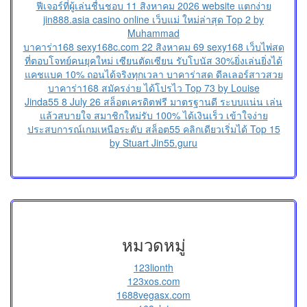
ฟีเจอร์ที่ผู้เล่นชื่นชอบ 11 สิงหาคม 2026 website แตกง่าย
jin888.asia casino online เว็บแม่ ใหม่ล่าสุด Top 2 by
Muhammad
บาคาร่า168 sexy168c.com 22 สิงหาคม 69 sexy168 เว็บไพ่สด
ที่ตอบโจทย์คนยุคใหม่ เซียนตัดเซียน รับโบนัส 30%ยิ่งเล่นยิ่งได้
แคชแบค 10% ถอนได้จริงทุกเวลา บาคาร่าสด ดีลเลอร์สาวสวย
บาคาร่า168 สมัครง่าย ได้โปรไว Top 73 by Louise
Jinda55 8 July 26 สล็อตเครดิตฟรี มาตรฐานดี ระบบแน่น เล่น
แล้วสบายใจ สมาชิกใหม่รับ 100% ได้เงินเร็ว เข้าใจง่าย
ประสบการณ์เกมเหนือระดับ สล็อต55 คลิกเดียวเริ่มได้ Top 15
by Stuart Jin55.guru
หมวดหมู่
123lionth
123xos.com
1688vegasx.com