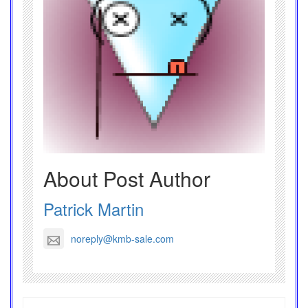
About Post Author
Patrick Martin
noreply@kmb-sale.com