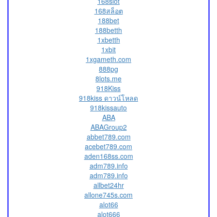
168slot
168สล็อต
188bet
188betth
1xbetth
1xbit
1xgameth.com
888pg
8lots.me
918Kiss
918kiss ดาวน์โหลด
918kissauto
ABA
ABAGroup2
abbet789.com
acebet789.com
aden168ss.com
adm789.info
adm789.info
allbet24hr
allone745s.com
alot66
alot666