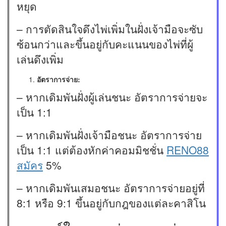
หยุด
– การตัดสินใจดึงไพ่เพิ่มในฝั่งเจ้ามือจะซับ
ซ้อนกว่าและขึ้นอยู่กับคะแนนของไพ่ที่ผู้
เล่นดึงเพิ่ม
อัตราการจ่าย:
– หากเดิมพันฝั่งผู้เล่นชนะ อัตราการจ่ายจะ
เป็น 1:1
– หากเดิมพันฝั่งเจ้ามือชนะ อัตราการจ่าย
เป็น 1:1 แต่ต้องหักค่าคอมมิชชั่น
RENO88
สมัคร
5%
– หากเดิมพันเสมอชนะ อัตราการจ่ายอยู่ที่
8:1 หรือ 9:1 ขึ้นอยู่กับกฎของแต่ละคาสิโน