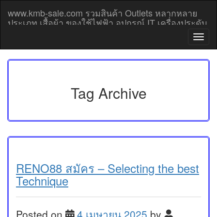
Skip
www.kmb-sale.com รวมสินค้า Outlets หลากหลาย
to
ประเภท เสื้อผ้า ของใช้ไฟฟ้า อุปกรณ์ IT เครื่องประดับ
content
โทรศัพท์มือถือ Outlet prices
T
o
g
g
l
e
Tag Archive
n
a
v
i
g
a
t
i
RENO88 สมัคร – Selecting the best
o
Technique
n
Posted on
4 เมษายน 2025
by