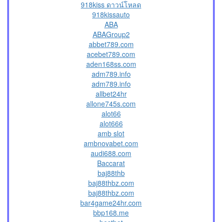
918kiss ดาวน์โหลด
918kissauto
ABA
ABAGroup2
abbet789.com
acebet789.com
aden168ss.com
adm789.info
adm789.info
allbet24hr
allone745s.com
alot66
alot666
amb slot
ambnovabet.com
audi688.com
Baccarat
baj88thb
baj88thbz.com
baj88thbz.com
bar4game24hr.com
bbp168.me