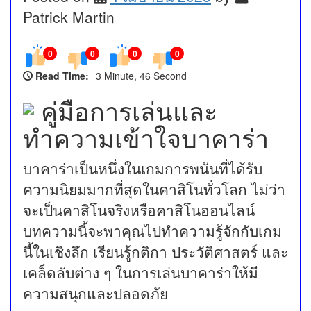
Patrick Martin
0
0
0
0
Read Time:
3 Minute, 46 Second
คู่มือการเล่นและ
ทำความเข้าใจบาคาร่า
บาคาร่าเป็นหนึ่งในเกมการพนันที่ได้รับ
ความนิยมมากที่สุดในคาสิโนทั่วโลก ไม่ว่า
จะเป็นคาสิโนจริงหรือคาสิโนออนไลน์
บทความนี้จะพาคุณไปทำความรู้จักกับเกม
นี้ในเชิงลึก เรียนรู้กติกา ประวัติศาสตร์ และ
เคล็ดลับต่าง ๆ ในการเล่นบาคาร่าให้มี
ความสนุกและปลอดภัย