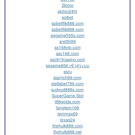
Slotxo
slotxo24hr
soibet
spbetflik888.com
spbetflik888.com
sqgame555s.com
sretthi99
ss168vip.com
ssc168.com
ssc915casino.com
ssgame666 เข้าสู่ระบบ
ssru
starrich99.com
stellabet789.com
sudyod888s.com
SuperGame Slot
t88golds.com
tangtem168
temmax69
texas24
thehulk888.com
thehulk888.net