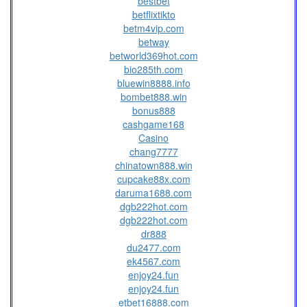
bestbet
betflixtikto
betm4vip.com
betway
betworld369hot.com
bio285th.com
bluewin8888.info
bombet888.win
bonus888
cashgame168
Casino
chang7777
chinatown888.win
cupcake88x.com
daruma1688.com
dgb222hot.com
dgb222hot.com
dr888
du2477.com
ek4567.com
enjoy24.fun
enjoy24.fun
etbet16888.com