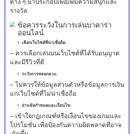
ต่าง ๆ มาประกอบเพื่อเพิ่มความสนุกและ
รางวัล
ข้อควรระวังในการเล่นบาคาร่า
ออนไลน์
เลือกเว็บไซต์ที่น่าเชื่อถือ:
– ควรเลือกเล่นบนเว็บไซต์ที่ได้รับอนุญาต
และมีรีวิวที่ดี
ระวังการหลอกลวง:
– ไม่ควรให้ข้อมูลส่วนตัวหรือข้อมูลการเงิน
แก่เว็บไซต์ที่ไม่น่าเชื่อถือ
อ่านข้อกำหนดและเงื่อนไข:
– เข้าใจกฎเกณฑ์หรือเงื่อนไขของเกมและ
โปรโมชั่น เพื่อป้องกันความผิดพลาดที่อาจ
เกิดขึ้น