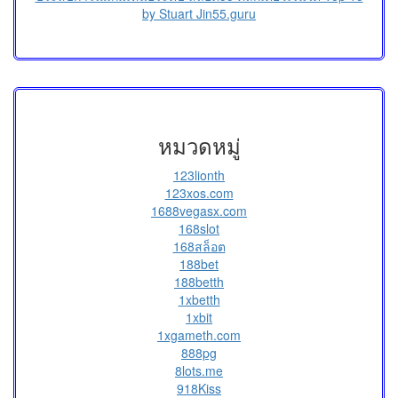
by Stuart Jin55.guru
หมวดหมู่
123lionth
123xos.com
1688vegasx.com
168slot
168สล็อต
188bet
188betth
1xbetth
1xbit
1xgameth.com
888pg
8lots.me
918Kiss