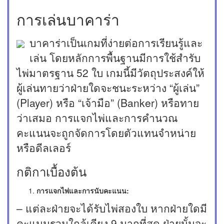
การเล่นบาคาร่า
บาคาร่าเป็นเกมที่ง่ายต่อการเรียนรู้และ
เล่น โดยหลักการพื้นฐานมีการใช้สำรับ
ไพ่มาตรฐาน 52 ใบ เกมนี้มีวัตถุประสงค์ให้
ผู้เล่นทายว่าฝ่ายใดจะชนะระหว่าง “ผู้เล่น”
(Player) หรือ “เจ้ามือ” (Banker) หรือทาย
ว่าเสมอ การแจกไพ่และการคำนวณ
คะแนนจะถูกจัดการโดยตัวแทนจำหน่าย
หรือดีลเลอร์
กติกาเบื้องต้น
การแจกไพ่และการนับคะแนน:
– แต่ละฝ่ายจะได้รับไพ่สองใบ หากฝ่ายใดมี
คะแนนรวมใกล้เคียง 9 มากที่สุด ฝ่ายนั้นจะ