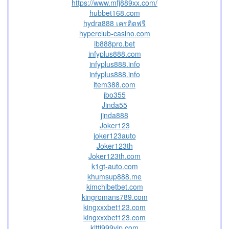
https://www.mfj889xx.com/
hubbet168.com
hydra888 เครดิตฟรี
hyperclub-casino.com
ib888pro.bet
infyplus888.com
infyplus888.info
infyplus888.info
item388.com
jbo355
Jinda55
jinda888
Joker123
joker123auto
Joker123th
Joker123th.com
k1gt-auto.com
khumsup888.me
kimchibetbet.com
kingromans789.com
kingxxxbet123.com
kingxxxbet123.com
kitti999vip.com