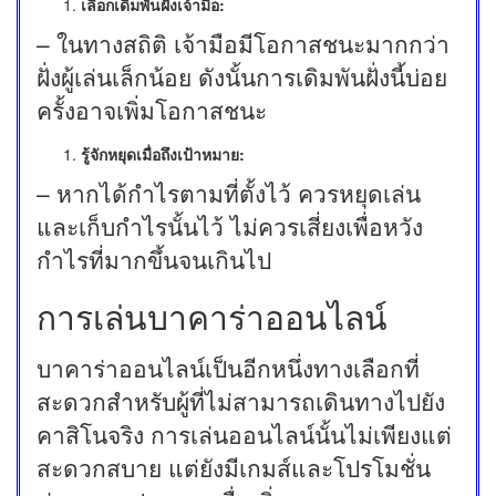
เลือกเดิมพันฝั่งเจ้ามือ:
– ในทางสถิติ เจ้ามือมีโอกาสชนะมากกว่า
ฝั่งผู้เล่นเล็กน้อย ดังนั้นการเดิมพันฝั่งนี้บ่อย
ครั้งอาจเพิ่มโอกาสชนะ
รู้จักหยุดเมื่อถึงเป้าหมาย:
– หากได้กำไรตามที่ตั้งไว้ ควรหยุดเล่น
และเก็บกำไรนั้นไว้ ไม่ควรเสี่ยงเพื่อหวัง
กำไรที่มากขึ้นจนเกินไป
การเล่นบาคาร่าออนไลน์
บาคาร่าออนไลน์เป็นอีกหนึ่งทางเลือกที่
สะดวกสำหรับผู้ที่ไม่สามารถเดินทางไปยัง
คาสิโนจริง การเล่นออนไลน์นั้นไม่เพียงแต่
สะดวกสบาย แต่ยังมีเกมส์และโปรโมชั่น