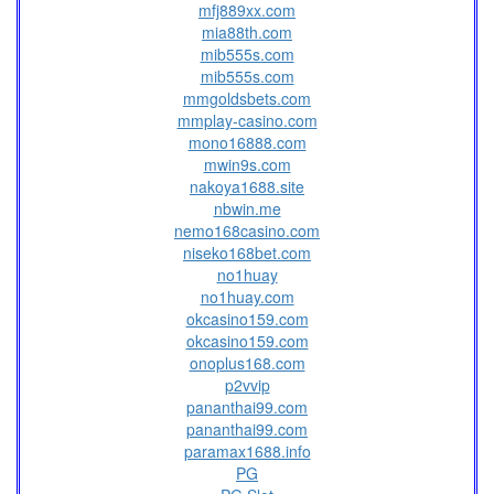
mfj889xx.com
mia88th.com
mib555s.com
mib555s.com
mmgoldsbets.com
mmplay-casino.com
mono16888.com
mwin9s.com
nakoya1688.site
nbwin.me
nemo168casino.com
niseko168bet.com
no1huay
no1huay.com
okcasino159.com
okcasino159.com
onoplus168.com
p2vvip
pananthai99.com
pananthai99.com
paramax1688.info
PG