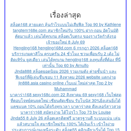
เรื่องล่าสุด
สล็อต168 สายแตก ลุ้นกำไรแบบไม่เสียฟีล Top 90 by Kathlene
tangtem168e.com สมาชิกใหม่รับ 100% ฝาก-ถอน อัตโนมัติ
คัดมาแล้ว เล่นได้ทุกเกม สล็อตเว็บตรง ของรางวัลกำลังรอ
เจ้าของใหม่ 8 July 69
Hengjing168 hengjing168d.com 6 กรกฎา 2026 สล็อต168
บริการเกมคาสิโน ครบครัน 24 ชั่วโมง ชวนเพื่อนรับ 2 เด้ง ไม่
ติดเทิร์น ยูสเดียว เล่นได้ทุกเกม hengjing168 ลงทุนทั้งที่ต้อง ที่นี่
เท่านั้น Top 60 by Arnulfo
Jinda888 สล็อตยอดนิยม 2026 รวมเกมดัง ค่ายชั้นนำ และ
ฟีเจอร์ที่ผู้เล่นชื่นชอบ 11 สิงหาคม 2026 website แตกง่าย
jin888.asia casino online เว็บแม่ ใหม่ล่าสุด Top 2 by
Muhammad
บาคาร่า168 sexy168c.com 22 สิงหาคม 69 sexy168 เว็บไพ่สด
ที่ตอบโจทย์คนยุคใหม่ เซียนตัดเซียน รับโบนัส 30%ยิ่งเล่นยิ่งได้
แคชแบค 10% ถอนได้จริงทุกเวลา บาคาร่าสด ดีลเลอร์สาวสวย
บาคาร่า168 สมัครง่าย ได้โปรไว Top 73 by Louise
Jinda55 8 July 26 สล็อตเครดิตฟรี มาตรฐานดี ระบบแน่น เล่น
แล้วสบายใจ สมาชิกใหม่รับ 100% ได้เงินเร็ว เข้าใจง่าย
ประสบการณ์เกมเหนือระดับ สล็อต55 คลิกเดียวเริ่มได้ Top 15