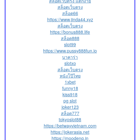
สล็อตเว็บตรง แตกง่าย
สล็อตเว็บตรง
สล็อต66
https://www.jinda44.xyz
สล็อตเว็บตรง
https://bonus888.life
สล็อต888
slot99
https://www.pussy888fun.io
บาคาร่า
slotxo
สล็อตเว็บตรง
หนังโป๊ไทย
1xbet
funny18
kiss918
pg slot
joker123
สล็อต777
tokyoslot88
https://betwayvietnam.com
https://jokerasia.net
https://moodeng.in