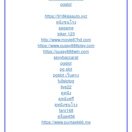
pgslot
https://918kissauto.xyz
หนังชนโรง
sagame
joker 123
http://www.movie87hd.com
https://www.pussy888play.com
https://pussy888win.com
sexybaccarat
pgslot
pg slot
pgslot เว็บตรง
fullslotpg
live22
ดูหนัง
ดูหนังฟรี
ดูหนังชนโรง
faro168
สล็อต456
https://www.puntaek66.me