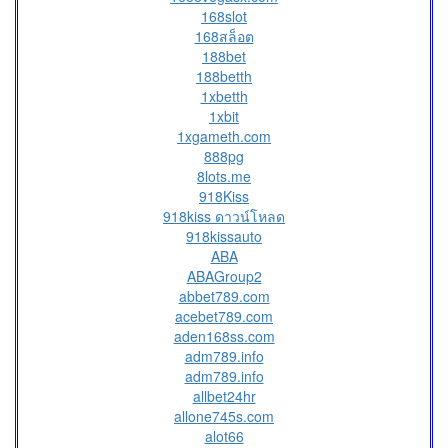
168slot
168สล็อต
188bet
188betth
1xbetth
1xbit
1xgameth.com
888pg
8lots.me
918Kiss
918kiss ดาวน์โหลด
918kissauto
ABA
ABAGroup2
abbet789.com
acebet789.com
aden168ss.com
adm789.info
adm789.info
allbet24hr
allone745s.com
alot66