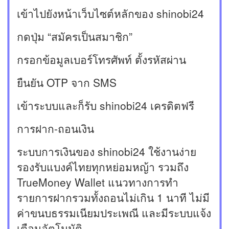
เข้าไปยังหน้าเว็บไซต์หลักของ shinobi24
กดปุ่ม “สมัครเป็นสมาชิก”
กรอกข้อมูลเบอร์โทรศัพท์ ตั้งรหัสผ่าน
ยืนยัน OTP จาก SMS
เข้าระบบและก็รับ shinobi24 เครดิตฟรี
การฝาก-ถอนเงิน
ระบบการเงินของ shinobi24 ใช้งานง่าย
รองรับแบงค์ไทยทุกหย่อมหญ้า รวมถึง
TrueMoney Wallet แนวทางการทำ
รายการฝากรวมทั้งถอนไม่เกิน 1 นาที ไม่มี
ค่าขนบธรรมเนียมประเพณี และมีระบบแจ้ง
เตือนอัตโนมัติ