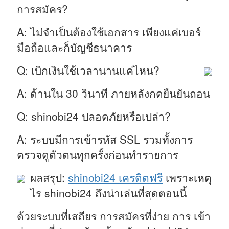
การสมัคร?
A: ไม่จำเป็นต้องใช้เอกสาร เพียงแค่เบอร์
มือถือและก็บัญชีธนาคาร
Q: เบิกเงินใช้เวลานานแค่ไหน?
A: ด้านใน 30 วินาที ภายหลังกดยืนยันถอน
Q: shinobi24 ปลอดภัยหรือเปล่า?
A: ระบบมีการเข้ารหัส SSL รวมทั้งการ
ตรวจดูตัวตนทุกครั้งก่อนทำรายการ
ผลสรุป:
shinobi24 เครดิตฟรี
เพราะเหตุ
ไร shinobi24 ถึงน่าเล่นที่สุดตอนนี้
ด้วยระบบที่เสถียร การสมัครที่ง่าย การ เข้า