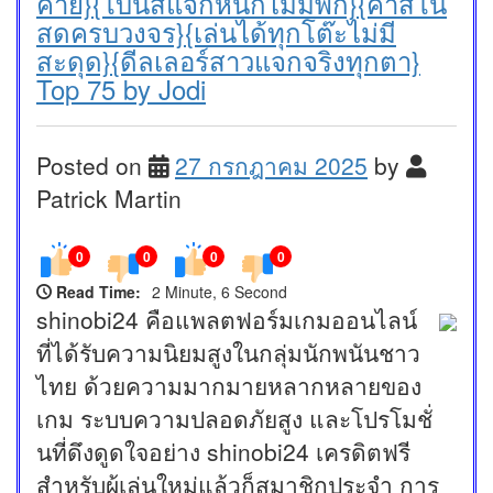
ค่าย}{โบนัสแจกหนักไม่มีพัก}{คาสิโน
สดครบวงจร}{เล่นได้ทุกโต๊ะไม่มี
สะดุด}{ดีลเลอร์สาวแจกจริงทุกตา}
Top 75 by Jodi
Posted on
27 กรกฎาคม 2025
by
Patrick Martin
0
0
0
0
Read Time:
2 Minute, 6 Second
shinobi24 คือแพลตฟอร์มเกมออนไลน์
ที่ได้รับความนิยมสูงในกลุ่มนักพนันชาว
ไทย ด้วยความมากมายหลากหลายของ
เกม ระบบความปลอดภัยสูง และโปรโมชั่
นที่ดึงดูดใจอย่าง shinobi24 เครดิตฟรี
สำหรับผู้เล่นใหม่แล้วก็สมาชิกประจำ การ