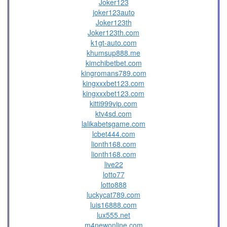
Joker123
joker123auto
Joker123th
Joker123th.com
k1gt-auto.com
khumsup888.me
kimchibetbet.com
kingromans789.com
kingxxxbet123.com
kingxxxbet123.com
kitti999vip.com
ktv4sd.com
lalikabetsgame.com
lcbet444.com
lionth168.com
lionth168.com
live22
lotto77
lotto888
luckycat789.com
luis16888.com
lux555.net
m4newonline.com