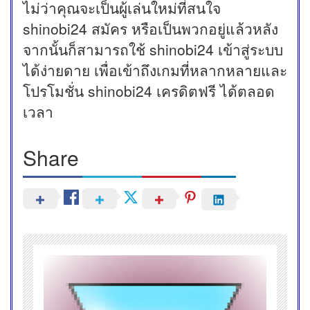
ไม่ว่าคุณจะเป็นผู้เล่นใหม่ที่สนใจ
shinobi24 สมัคร หรือเป็นพวกอยู่แล้วหลัง
จากนั้นก็สามารถใช้ shinobi24 เข้าสู่ระบบ
ได้ง่ายดาย เพื่อเข้าถึงเกมที่หลากหลายและ
โปรโมชั่น shinobi24 เครดิตฟรี ได้ตลอด
เวลา
Share