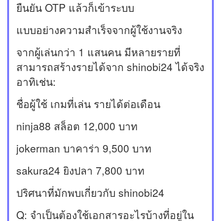
ยืนยัน OTP แล้วก็เข้าระบบ
แบบอย่างความสำเร็จจากผู้ใช้งานจริง
จากผู้เล่นกว่า 1 แสนคน มีหลายรายที่
สามารถสร้างรายได้จาก shinobi24 ได้จริง
อาทิเช่น:
ชื่อผู้ใช้ เกมที่เล่น รายได้ต่อเดือน
ninja88 สล็อต 12,000 บาท
jokerman บาคาร่า 9,500 บาท
sakura24 ยิงปลา 7,800 บาท
ปริศนาที่มักพบเกี่ยวกับ shinobi24
Q: จำเป็นต้องใช้เอกสารอะไรบ้างที่อยู่ใน