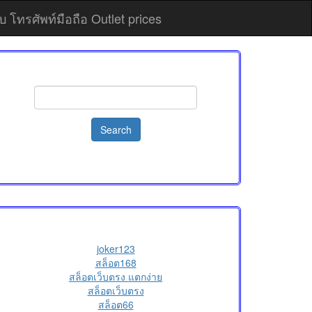
 โทรศัพท์มือถือ Outlet prices
Search
for:
joker123
สล็อต168
สล็อตเว็บตรง แตกง่าย
สล็อตเว็บตรง
สล็อต66