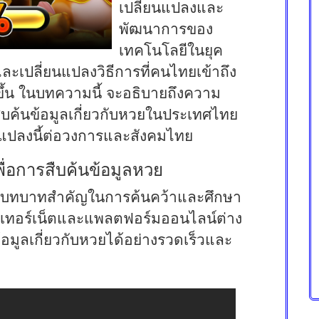
เปลี่ยนแปลงและ
พัฒนาการของ
เทคโนโลยีในยุค
และเปลี่ยนแปลงวิธีการที่คนไทยเข้าถึง
กขึ้น ในบทความนี้ จะอธิบายถึงความ
บค้นข้อมูลเกี่ยวกับหวยในประเทศไทย
แปลงนี้ต่อวงการและสังคมไทย
พื่อการสืบค้นข้อมูลหวย
ัลมีบทบาทสำคัญในการค้นคว้าและศึกษา
ินเทอร์เน็ตและแพลตฟอร์มออนไลน์ต่าง
้อมูลเกี่ยวกับหวยได้อย่างรวดเร็วและ