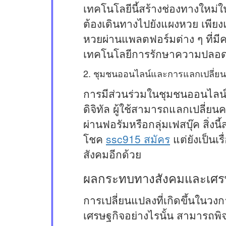
เทคโนโลยีนี้สร้างช่องทางใหม
ต้องเดินทางไปยังแผงหวย เพียงแค
หวยผ่านแพลตฟอร์มต่าง ๆ ที่ม
เทคโนโลยีการรักษาความปลอดภ
2. ชุมชนออนไลน์และการแลกเปลี่ยน
การมีส่วนร่วมในชุมชนออนไลน์เ
ดิจิทัล ผู้ใช้สามารถแลกเปลี่
ผ่านฟอรัมหรือกลุ่มเฟสบุ๊ค สิ่งนี
โชค
ssc915 สมัคร
แต่ยังเป็นเ
สังคมอีกด้วย
ผลกระทบทางสังคมและเศร
การเปลี่ยนแปลงที่เกิดขึ้นใน
เศรษฐกิจอย่างไรนั้น สามารถพิจ