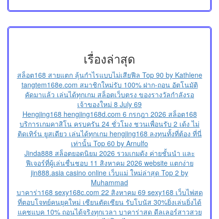
เรื่องล่าสุด
สล็อต168 สายแตก ลุ้นกำไรแบบไม่เสียฟีล Top 90 by Kathlene
tangtem168e.com สมาชิกใหม่รับ 100% ฝาก-ถอน อัตโนมัติ
คัดมาแล้ว เล่นได้ทุกเกม สล็อตเว็บตรง ของรางวัลกำลังรอ
เจ้าของใหม่ 8 July 69
Hengjing168 hengjing168d.com 6 กรกฎา 2026 สล็อต168
บริการเกมคาสิโน ครบครัน 24 ชั่วโมง ชวนเพื่อนรับ 2 เด้ง ไม่
ติดเทิร์น ยูสเดียว เล่นได้ทุกเกม hengjing168 ลงทุนทั้งที่ต้อง ที่นี่
เท่านั้น Top 60 by Arnulfo
Jinda888 สล็อตยอดนิยม 2026 รวมเกมดัง ค่ายชั้นนำ และ
ฟีเจอร์ที่ผู้เล่นชื่นชอบ 11 สิงหาคม 2026 website แตกง่าย
jin888.asia casino online เว็บแม่ ใหม่ล่าสุด Top 2 by
Muhammad
บาคาร่า168 sexy168c.com 22 สิงหาคม 69 sexy168 เว็บไพ่สด
ที่ตอบโจทย์คนยุคใหม่ เซียนตัดเซียน รับโบนัส 30%ยิ่งเล่นยิ่งได้
แคชแบค 10% ถอนได้จริงทุกเวลา บาคาร่าสด ดีลเลอร์สาวสวย