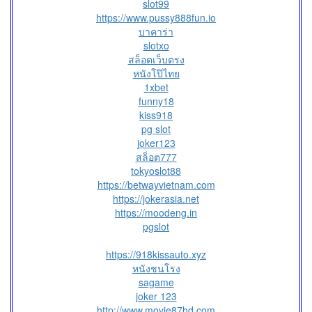
slot99
https://www.pussy888fun.io
บาคาร่า
slotxo
สล็อตเว็บตรง
หนังโป๊ไทย
1xbet
funny18
kiss918
pg slot
joker123
สล็อต777
tokyoslot88
https://betwayvietnam.com
https://jokerasia.net
https://moodeng.in
pgslot
https://918kissauto.xyz
หนังชนโรง
sagame
joker 123
http://www.movie87hd.com