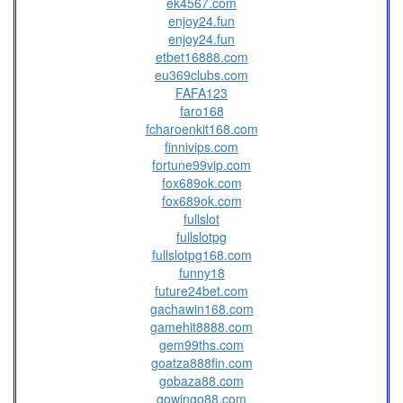
ek4567.com
enjoy24.fun
enjoy24.fun
etbet16888.com
eu369clubs.com
FAFA123
faro168
fcharoenkit168.com
finnivips.com
fortune99vip.com
fox689ok.com
fox689ok.com
fullslot
fullslotpg
fullslotpg168.com
funny18
future24bet.com
gachawin168.com
gamehit8888.com
gem99ths.com
goatza888fin.com
gobaza88.com
gowingo88.com