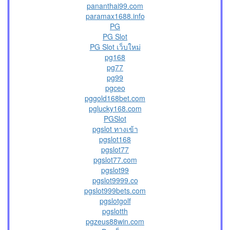
pananthai99.com
paramax1688.info
PG
PG Slot
PG Slot เว็บใหม่
pg168
pg77
pg99
pgceo
pggold168bet.com
pglucky168.com
PGSlot
pgslot ทางเข้า
pgslot168
pgslot77
pgslot77.com
pgslot99
pgslot9999.co
pgslot999bets.com
pgslotgolf
pgslotth
pgzeus88win.com