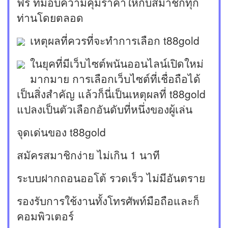
ฟรี ที่มอบความคุ้มราคาให้กับสมาชิกทุก
ท่านโดยตลอด
เหตุผลที่ควรที่จะทำการเลือก t88gold
ในยุคที่มีเว็บไซต์พนันออนไลน์เปิดใหม่
มากมาย การเลือกเว็บไซต์ที่เชื่อถือได้
เป็นสิ่งสำคัญ แล้วก็นี่เป็นเหตุผลที่ t88gold
แปลงเป็นตัวเลือกอันดับที่หนึ่งของผู้เล่น
จุดเด่นของ t88gold
สมัครสมาชิกง่าย ไม่เกิน 1 นาที
ระบบฝากถอนออโต้ รวดเร็ว ไม่มีอันตราย
รองรับการใช้งานทั้งโทรศัพท์มือถือและก็
คอมพิวเตอร์