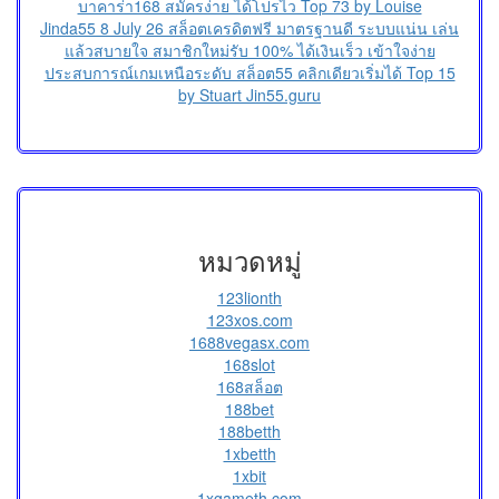
บาคาร่า168 สมัครง่าย ได้โปรไว Top 73 by Louise
Jinda55 8 July 26 สล็อตเครดิตฟรี มาตรฐานดี ระบบแน่น เล่น
แล้วสบายใจ สมาชิกใหม่รับ 100% ได้เงินเร็ว เข้าใจง่าย
ประสบการณ์เกมเหนือระดับ สล็อต55 คลิกเดียวเริ่มได้ Top 15
by Stuart Jin55.guru
หมวดหมู่
123lionth
123xos.com
1688vegasx.com
168slot
168สล็อต
188bet
188betth
1xbetth
1xbit
1xgameth.com