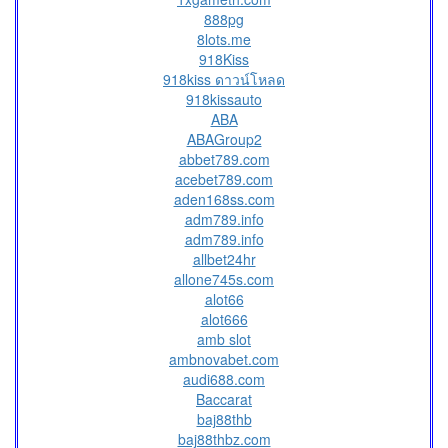
888pg
8lots.me
918Kiss
918kiss ดาวน์โหลด
918kissauto
ABA
ABAGroup2
abbet789.com
acebet789.com
aden168ss.com
adm789.info
adm789.info
allbet24hr
allone745s.com
alot66
alot666
amb slot
ambnovabet.com
audi688.com
Baccarat
baj88thb
baj88thbz.com