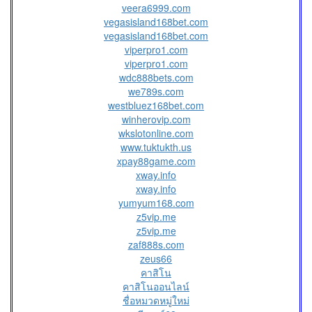
veera6999.com
vegasisland168bet.com
vegasisland168bet.com
viperpro1.com
viperpro1.com
wdc888bets.com
we789s.com
westbluez168bet.com
winherovip.com
wkslotonline.com
www.tuktukth.us
xpay88game.com
xway.info
xway.info
yumyum168.com
z5vip.me
z5vip.me
zaf888s.com
zeus66
คาสิโน
คาสิโนออนไลน์
ชื่อหมวดหมู่ใหม่