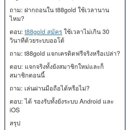
ถาม: ฝากถอนใน t88gold ใช้เวลานาน
ไหม?
ตอบ:
t88gold สมัคร
ใช้เวลาไม่เกิน 30
วินาทีด้วยระบบออโต้
ถาม: t88gold แจกเครดิตฟรีจริงหรือเปล่า?
ตอบ: แจกจริงทั้งยังสมาชิกใหม่และก็
สมาชิกตอนนี้
ถาม: เล่นผ่านมือถือได้หรือไม่?
ตอบ: ได้ รองรับทั้งยังระบบ Android และ
iOS
สรุป