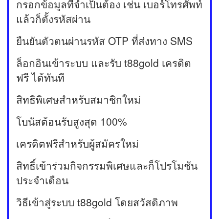
กรอกข้อมูลที่จำเป็นต้อง เช่น เบอร์โทรศัพท์
แล้วก็ตั้งรหัสผ่าน
ยืนยันตัวตนผ่านรหัส OTP ที่ส่งทาง SMS
ล็อกอินเข้าระบบ และรับ t88gold เครดิต
ฟรี ได้ทันที
สิทธิพิเศษสำหรับสมาชิกใหม่
โบนัสต้อนรับสูงสุด 100%
เครดิตฟรีสำหรับผู้สมัครใหม่
สิทธิ์เข้าร่วมกิจกรรมพิเศษและก็โปรโมชัน
ประจำเดือน
วิธีเข้าสู่ระบบ t88gold โดยสวัสดิภาพ