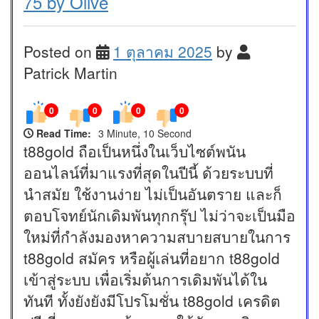
75 by Olive
Posted on
1 ตุลาคม 2025
by
Patrick Martin
0
0
0
0
Read Time:
3 Minute, 10 Second
t88gold ถือเป็นหนึ่งในเว็บไซต์พนัน
ออนไลน์ที่มาแรงที่สุดในปีนี้ ด้วยระบบที่
นำสมัย ใช้งานง่าย ไม่เป็นอันตราย และก็
ตอบโจทย์นักเดิมพันทุกกรุ๊ป ไม่ว่าจะเป็นมือ
ใหม่ที่กำลังมองหาความสบายสบายในการ
t88gold สมัคร หรือผู้เล่นที่อยาก t88gold
เข้าสู่ระบบ เพื่อเริ่มต้นการเดิมพันได้ใน
ทันที ทั้งยังยังมีโปรโมชั่น t88gold เครดิต