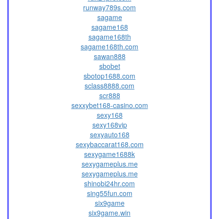
runway789s.com
sagame
sagame168
sagame168th
sagame168th.com
sawan888
sbobet
sbotop1688.com
sclass8888.com
scr888
sexxybet168-casino.com
sexy168
sexy168vip
sexyauto168
sexybaccarat168.com
sexygame1688k
sexygameplus.me
sexygameplus.me
shinobi24hr.com
sing55fun.com
six9game
six9game.win