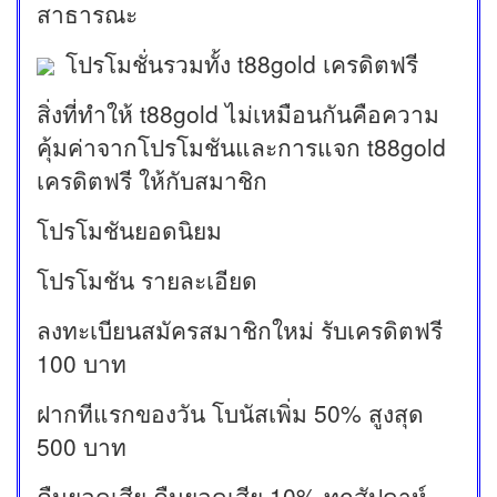
สาธารณะ
โปรโมชั่นรวมทั้ง t88gold เครดิตฟรี
สิ่งที่ทำให้ t88gold ไม่เหมือนกันคือความ
คุ้มค่าจากโปรโมชันและการแจก t88gold
เครดิตฟรี ให้กับสมาชิก
โปรโมชันยอดนิยม
โปรโมชัน รายละเอียด
ลงทะเบียนสมัครสมาชิกใหม่ รับเครดิตฟรี
100 บาท
ฝากทีแรกของวัน โบนัสเพิ่ม 50% สูงสุด
500 บาท
คืนยอดเสีย คืนยอดเสีย 10% ทุกสัปดาห์