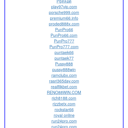
Pgสล็อต
play97vip.com
porsche999.com
premium66.info
proded888x.com
PunPro66
PunPro66.com
PunPro777
PunPro777.com
puntaek66
puntaek77
Pussy888
pussy888win
ramclubx.com
rasri365day.com
realflikbet.com
RENO88WIN.COM
rich8188.com
rizzbetx.com
rockstar66
royal online
run24pro.com
run24pro.com