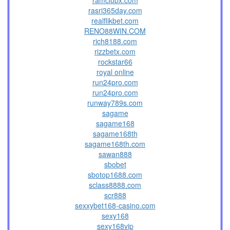
ramclubx.com
rasri365day.com
realflikbet.com
RENO88WIN.COM
rich8188.com
rizzbetx.com
rockstar66
royal online
run24pro.com
run24pro.com
runway789s.com
sagame
sagame168
sagame168th
sagame168th.com
sawan888
sbobet
sbotop1688.com
sclass8888.com
scr888
sexxybet168-casino.com
sexy168
sexy168vip