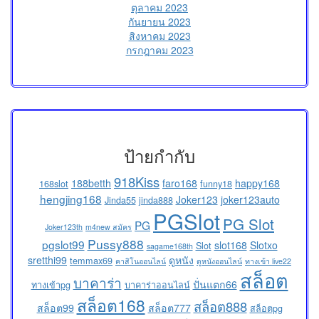
ตุลาคม 2023
กันยายน 2023
สิงหาคม 2023
กรกฎาคม 2023
ป้ายกำกับ
918Kiss
188betth
faro168
happy168
168slot
funny18
hengjing168
Joker123
joker123auto
Jinda55
jinda888
PGSlot
PG Slot
PG
Joker123th
m4new สมัคร
Pussy888
pgslot99
slot168
Slotxo
Slot
sagame168th
sretthi99
ดูหนัง
temmax69
คาสิโนออนไลน์
ดูหนังออนไลน์
ทางเข้า live22
สล็อต
บาคาร่า
ปั่นแตก66
ทางเข้าpg
บาคาร่าออนไลน์
สล็อต168
สล็อต888
สล็อต99
สล็อต777
สล็อตpg