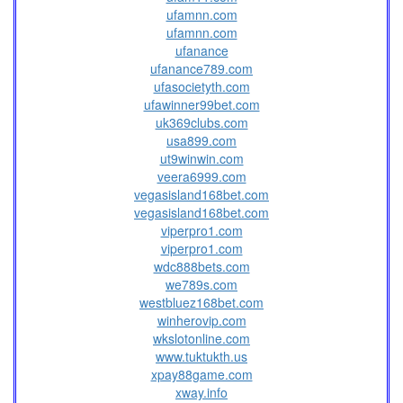
ufamnn.com
ufamnn.com
ufanance
ufanance789.com
ufasocietyth.com
ufawinner99bet.com
uk369clubs.com
usa899.com
ut9winwin.com
veera6999.com
vegasisland168bet.com
vegasisland168bet.com
viperpro1.com
viperpro1.com
wdc888bets.com
we789s.com
westbluez168bet.com
winherovip.com
wkslotonline.com
www.tuktukth.us
xpay88game.com
xway.info