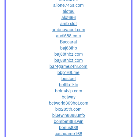
allone745s.com
alot66
alot666
amb slot
ambnovabet.com
audi688.com
Baccarat
baj88thb
baj88thbz.com
baj88thbz.com
bar4game24hr.com
bbp168.me
bestbet
betflixtikto
betm4vip.com
betway
betworld369hot.com
bio285th.com
bluewin8888.info
bombet888.win
bonus888
cashgame168