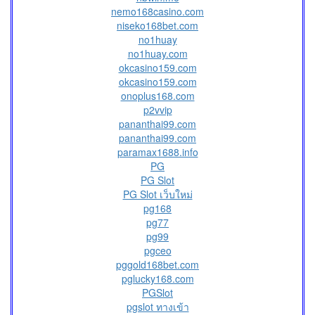
nemo168casino.com
niseko168bet.com
no1huay
no1huay.com
okcasino159.com
okcasino159.com
onoplus168.com
p2vvip
pananthai99.com
pananthai99.com
paramax1688.info
PG
PG Slot
PG Slot เว็บใหม่
pg168
pg77
pg99
pgceo
pggold168bet.com
pglucky168.com
PGSlot
pgslot ทางเข้า