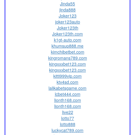
Jinda55
jinda888
Joker123
joker123auto
Joker123th
Joker123th.com
k1gt-auto.com
khumsup888.me
kimchibetbet.com
kingromans789.com
kingxxxbet123.com
kingxxxbet123.com
kitti999vip.com
ktv4sd.com
lalikabetsgame.com
lcbet444.com
lionth168.com
lionth168.com
live22
lotto77
lotto888
luckycat789.com