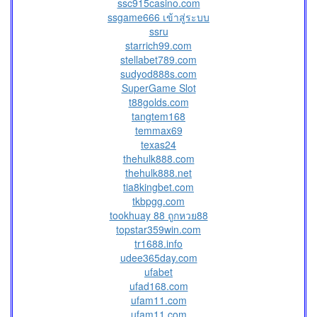
ssc915casino.com
ssgame666 เข้าสู่ระบบ
ssru
starrich99.com
stellabet789.com
sudyod888s.com
SuperGame Slot
t88golds.com
tangtem168
temmax69
texas24
thehulk888.com
thehulk888.net
tia8kingbet.com
tkbpgg.com
tookhuay 88 ถูกหวย88
topstar359win.com
tr1688.info
udee365day.com
ufabet
ufad168.com
ufam11.com
ufam11.com