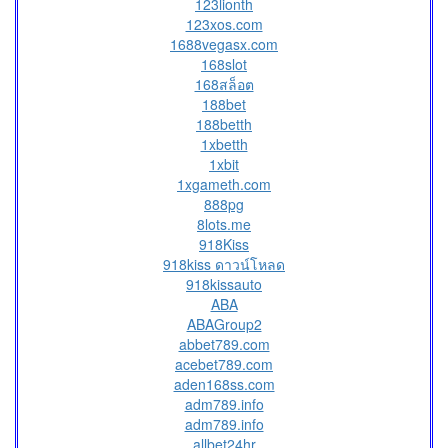
123lionth
123xos.com
1688vegasx.com
168slot
168สล็อต
188bet
188betth
1xbetth
1xbit
1xgameth.com
888pg
8lots.me
918Kiss
918kiss ดาวน์โหลด
918kissauto
ABA
ABAGroup2
abbet789.com
acebet789.com
aden168ss.com
adm789.info
adm789.info
allbet24hr