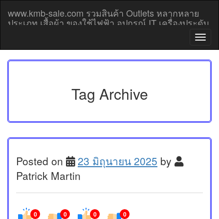
Skip
www.kmb-sale.com รวมสินค้า Outlets หลากหลาย
to
ประเภท เสื้อผ้า ของใช้ไฟฟ้า อุปกรณ์ IT เครื่องประดับ
content
โทรศัพท์มือถือ Outlet prices
T
o
g
g
l
e
Tag Archive
n
a
v
i
g
a
t
Posted on
23 มิถุนายน 2025
by
i
Patrick Martin
o
n
0
0
0
0