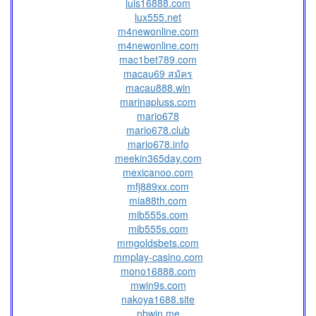
luis16888.com
lux555.net
m4newonline.com
m4newonline.com
mac1bet789.com
macau69 สมัคร
macau888.win
marinapluss.com
mario678
mario678.club
mario678.info
meekin365day.com
mexicanoo.com
mfj889xx.com
mia88th.com
mib555s.com
mib555s.com
mmgoldsbets.com
mmplay-casino.com
mono16888.com
mwin9s.com
nakoya1688.site
nbwin.me