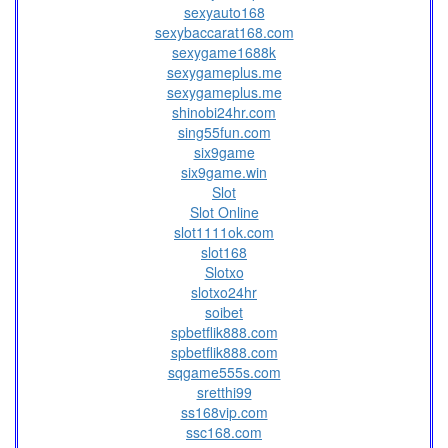
sexyauto168
sexybaccarat168.com
sexygame1688k
sexygameplus.me
sexygameplus.me
shinobi24hr.com
sing55fun.com
six9game
six9game.win
Slot
Slot Online
slot1111ok.com
slot168
Slotxo
slotxo24hr
soibet
spbetflik888.com
spbetflik888.com
sqgame555s.com
sretthi99
ss168vip.com
ssc168.com