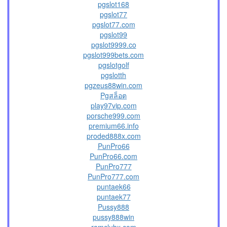
pgslot168
pgslot77
pgslot77.com
pgslot99
pgslot9999.co
pgslot999bets.com
pgslotgolf
pgslotth
pgzeus88win.com
Pgสล็อต
play97vip.com
porsche999.com
premium66.info
proded888x.com
PunPro66
PunPro66.com
PunPro777
PunPro777.com
puntaek66
puntaek77
Pussy888
pussy888win