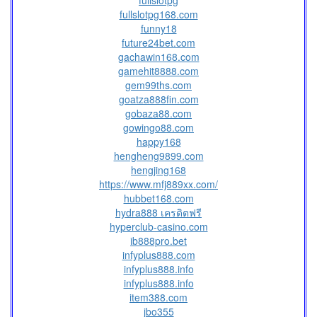
fullslotpg
fullslotpg168.com
funny18
future24bet.com
gachawin168.com
gamehit8888.com
gem99ths.com
goatza888fin.com
gobaza88.com
gowingo88.com
happy168
hengheng9899.com
hengjing168
https://www.mfj889xx.com/
hubbet168.com
hydra888 เครดิตฟรี
hyperclub-casino.com
ib888pro.bet
infyplus888.com
infyplus888.info
infyplus888.info
item388.com
jbo355