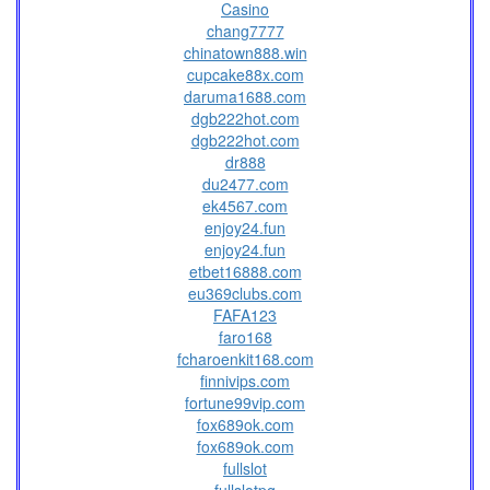
Casino
chang7777
chinatown888.win
cupcake88x.com
daruma1688.com
dgb222hot.com
dgb222hot.com
dr888
du2477.com
ek4567.com
enjoy24.fun
enjoy24.fun
etbet16888.com
eu369clubs.com
FAFA123
faro168
fcharoenkit168.com
finnivips.com
fortune99vip.com
fox689ok.com
fox689ok.com
fullslot