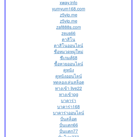
xway.info
yumyum168.com
z5vip.me
z5vip.me
zaf888s.com
zeus66
คาสิโน
คาสิโนออนไลน์
ชื่อหมวดหมู่ใหม่
ซีเกมส์68
ซื้อหวยออนไลน์
ดูหนัง
ดูหนังออนไลน์
ทดลองเล่นสล็อต
ทางเข้า live22
ทางเข้าpg
บาคาร่า
บาคาร่า168
บาคาร่าออนไลน์
ปั่นสล็อต
ปั่นแตก66
ปั่นแตก77