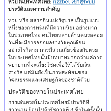
หวยในประเทศไทย:
rizzbet เข้าสู่ระบบ
ประวัติและความสำคัญ
หวย หรือ สลากกินแบ่งรัฐบาล เป็นรูปแบบ
หนึ่งของการพนันที่มีความนิยมอย่างมาก
ในประเทศไทย คนไทยหลายล้านคนรอคอย
วันที่จะมีการออกผลรางวัลทุกเดือน
อย่างไรก็ตาม การมีส่วนเกี่ยวข้องกับหวย
ในประเทศไทยนั้นมีบทบาทมากกว่าแค่การ
พยายามที่จะเสี่ยงโชคเพื่อให้ได้รับเงิน
รางวัล แต่มันยังเป็นภาพสะท้อนของ
วัฒนธรรมและเศรษฐกิจของชาติด้วย
ประวัติของหวยในประเทศไทย
การเล่นหวยในประเทศไทยมีประวัติที่
ยาวนาน ย้อนไปถึงรัชกาลที่ 3 ซึ่งในครั้งนั้น