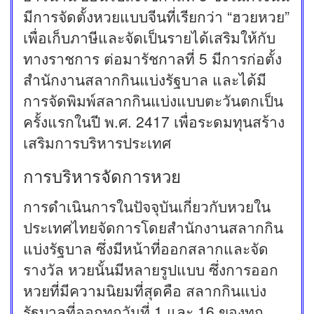
มีการจัดตั้งหวยแบบจีนที่เรียกว่า “ฮวยหวย”
เพื่อเก็บภาษีและจัดเป็นรายได้เสริมให้กับ
ทางราชการ ต่อมารัชกาลที่ 5 มีการก่อตั้ง
สำนักงานสลากกินแบ่งรัฐบาล และได้มี
การจัดพิมพ์สลากกินแบ่งแบบตะวันตกเป็น
ครั้งแรกในปี พ.ศ. 2417 เพื่อระดมทุนสร้าง
เสริมการบริหารประเทศ
การบริหารจัดการหวย
การดำเนินการในปัจจุบันเกี่ยวกับหวยใน
ประเทศไทยจัดการโดยสำนักงานสลากกิน
แบ่งรัฐบาล ซึ่งมีหน้าที่ออกสลากและจัด
รางวัล หวยนั้นมีหลายรูปแบบ ซึ่งการออก
หวยที่มีความนิยมที่สุดคือ สลากกินแบ่ง
รัฐบาลที่ออกทุกวันที่ 1 และ 16 ของทุก