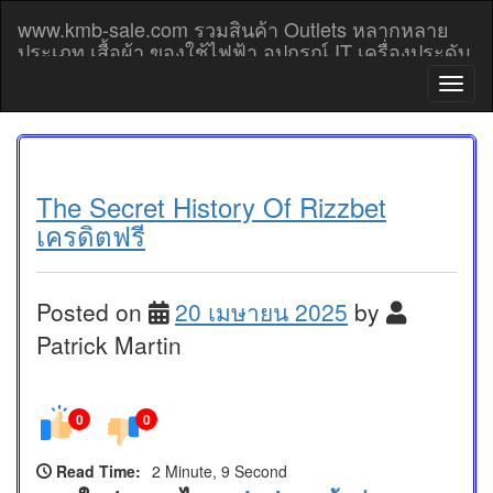
Skip
www.kmb-sale.com รวมสินค้า Outlets หลากหลาย
to
ประเภท เสื้อผ้า ของใช้ไฟฟ้า อุปกรณ์ IT เครื่องประดับ
content
โทรศัพท์มือถือ Outlet prices
T
o
g
g
l
e
The Secret History Of Rizzbet
n
เครดิตฟรี
a
v
i
Posted on
20 เมษายน 2025
by
g
a
Patrick Martin
t
i
o
n
0
0
Read Time:
2 Minute, 9 Second