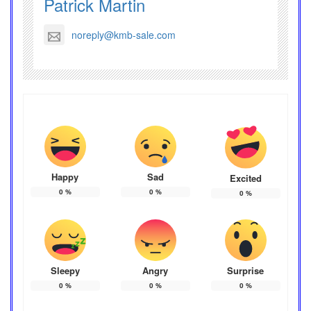
Patrick Martin
noreply@kmb-sale.com
Happy
Sad
Excited
0
%
0
%
0
%
Sleepy
Angry
Surprise
0
%
0
%
0
%