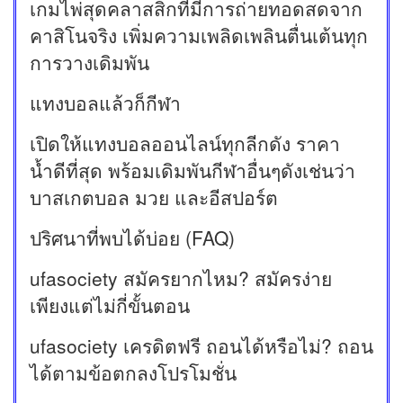
เกมไพ่สุดคลาสสิกที่มีการถ่ายทอดสดจาก
คาสิโนจริง เพิ่มความเพลิดเพลินตื่นเต้นทุก
การวางเดิมพัน
แทงบอลแล้วก็กีฬา
เปิดให้แทงบอลออนไลน์ทุกลีกดัง ราคา
น้ำดีที่สุด พร้อมเดิมพันกีฬาอื่นๆดังเช่นว่า
บาสเกตบอล มวย และอีสปอร์ต
ปริศนาที่พบได้บ่อย (FAQ)
ufasociety สมัครยากไหม? สมัครง่าย
เพียงแต่ไม่กี่ขั้นตอน
ufasociety เครดิตฟรี ถอนได้หรือไม่? ถอน
ได้ตามข้อตกลงโปรโมชั่น