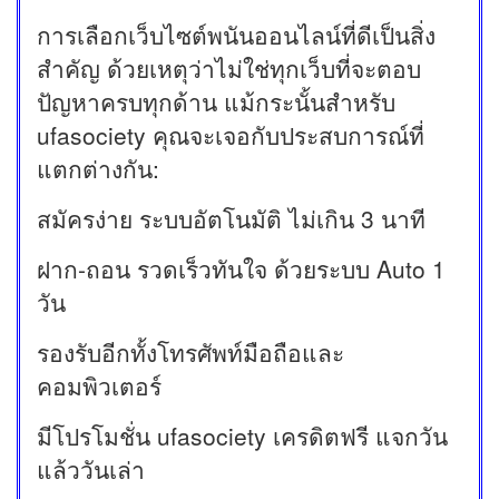
การเลือกเว็บไซต์พนันออนไลน์ที่ดีเป็นสิ่ง
สำคัญ ด้วยเหตุว่าไม่ใช่ทุกเว็บที่จะตอบ
ปัญหาครบทุกด้าน แม้กระนั้นสำหรับ
ufasociety คุณจะเจอกับประสบการณ์ที่
แตกต่างกัน:
สมัครง่าย ระบบอัตโนมัติ ไม่เกิน 3 นาที
ฝาก-ถอน รวดเร็วทันใจ ด้วยระบบ Auto 1
วัน
รองรับอีกทั้งโทรศัพท์มือถือและ
คอมพิวเตอร์
มีโปรโมชั่น ufasociety เครดิตฟรี แจกวัน
แล้ววันเล่า