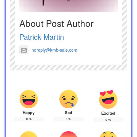
About Post Author
Patrick Martin
noreply@kmb-sale.com
Happy
Sad
Excited
0
%
0
%
0
%