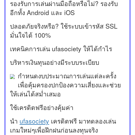
รองรับการเล่นผ่านมือถือหรือไม่? รองรับ
อีกทั้ง Android และ iOS
ปลอดภัยจริงหรือ? ใช้ระบบเข้ารหัส SSL
มั่นใจได้ 100%
เทคนิคการเล่น ufasociety ให้ได้กำไร
บริหารเงินทุนอย่างมีระบบระเบียบ
กำหนดงบประมาณการเล่นแต่ละครั้ง
เพื่อคุ้มครองปกป้องความเสี่ยงและช่วย
ให้เล่นได้สม่ำเสมอ
ใช้เครดิตฟรีอย่างคุ้มค่า
นำ
ufasociety
เครดิตฟรี มาทดลองเล่น
เกมใหม่ๆเพื่อฝึกฝนก่อนลงทุนจริง