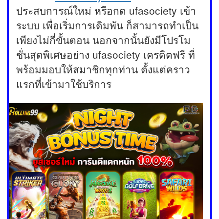
ประสบการณ์ใหม่ หรือกด ufasociety เข้า
ระบบ เพื่อเริ่มการเดิมพัน ก็สามารถทำเป็น
เพียงไม่กี่ขั้นตอน นอกจากนั้นยังมีโปรโม
ชั่นสุดพิเศษอย่าง ufasociety เครดิตฟรี ที่
พร้อมมอบให้สมาชิกทุกท่าน ตั้งแต่คราว
แรกที่เข้ามาใช้บริการ