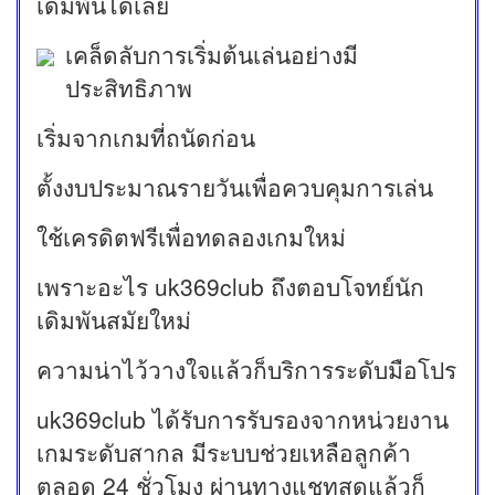
เดิมพันได้เลย
เคล็ดลับการเริ่มต้นเล่นอย่างมี
ประสิทธิภาพ
เริ่มจากเกมที่ถนัดก่อน
ตั้งงบประมาณรายวันเพื่อควบคุมการเล่น
ใช้เครดิตฟรีเพื่อทดลองเกมใหม่
เพราะอะไร uk369club ถึงตอบโจทย์นัก
เดิมพันสมัยใหม่
ความน่าไว้วางใจแล้วก็บริการระดับมือโปร
uk369club ได้รับการรับรองจากหน่วยงาน
เกมระดับสากล มีระบบช่วยเหลือลูกค้า
ตลอด 24 ชั่วโมง ผ่านทางแชทสดแล้วก็