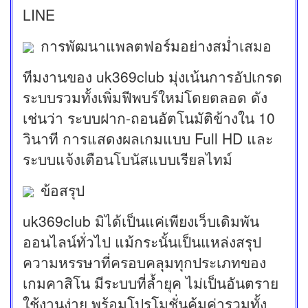
LINE
การพัฒนาแพลตฟอร์มอย่างสม่ำเสมอ
ทีมงานของ uk369club มุ่งเน้นการอัปเกรด
ระบบรวมทั้งเพิ่มฟีพบร์ใหม่โดยตลอด ดัง
เช่นว่า ระบบฝาก-ถอนอัตโนมัติข้างใน 10
วินาที การแสดงผลเกมแบบ Full HD และ
ระบบแจ้งเตือนโบนัสแบบเรียลไทม์
ข้อสรุป
uk369club มิได้เป็นแค่เพียงเว็บเดิมพัน
ออนไลน์ทั่วไป แม้กระนั้นเป็นแหล่งสรุป
ความหรรษาที่ครอบคลุมทุกประเภทของ
เกมคาสิโน มีระบบที่ล้ำยุค ไม่เป็นอันตราย
ใช้งานง่าย พร้อมโปรโมชั่นคุ้มค่ารวมทั้ง