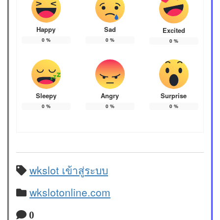
Happy
Sad
Excited
0
%
0
%
0
%
Sleepy
Angry
Surprise
0
%
0
%
0
%
wkslot เข้าสู่ระบบ
wkslotonline.com
0