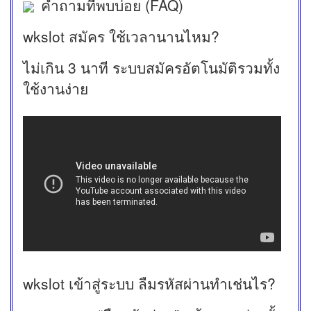
คำถามที่พบบ่อย (FAQ)
wkslot สมัคร ใช้เวลานานไหม?
ไม่เกิน 3 นาที ระบบสมัครอัตโนมัติรวมทั้ง
ใช้งานง่าย
wkslot เข้าสู่ระบบ ลืมรหัสผ่านทำเช่นไร?