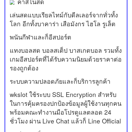
คาสิโนสด
เล่นสดแบบเรียลไทม์กับดีลเลอร์จากทั่วทั้ง
โลก อีกทั้งบาคาร่า เสือมังกร ไฮโล รูเล็ต
พนันกีฬาและก็อีสปอร์ต
แทงบอลสด บอลสเต็ป บาสเกตบอล รวมทั้ง
เกมอีสปอร์ตที่ได้รับความนิยมด้วยราคาต่อ
รองถูกต้อง
ระบบความปลอดภัยและก็บริการลูกค้า
wkslot ใช้ระบบ SSL Encryption สำหรับ
ในการคุ้มครองปกป้องข้อมูลผู้ใช้งานทุกคน
พร้อมคณะทำงานมือโปรดูแลตลอด 24
ชั่วโมง ผ่าน Live Chat แล้วก็ Line Official