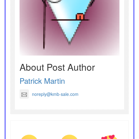
About Post Author
Patrick Martin
noreply@kmb-sale.com