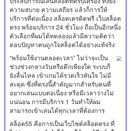
ประสบการณ์เล่นสล็อตที่ครบเครื่อง ทั้งยัง
ความสบาย ความเสถียร แล้วก็การให้
บริการที่ต่อเนื่อง สล็อตเครดิตฟรี เว็บสล็อต
ตรง พร้อมบริการ 24 ชั่วโมง ถือเป็นอีกหนึ่ง
ตัวเลือกที่ผมได้ทดลองแล้วมีความคิดว่า
ตอบปัญหาคนถูกใจสล็อตได้อย่างแท้จริง
“พร้อมใช้งานตลอดเวลา” ไม่ว่าจะเป็น
ช่วงช่วงกลางวันหรือดึกเพียงใด ระบบก็
ยังลื่นไหล เข้าเกมได้รวดเร็วทันใจ ไม่มี
สะดุด ซึ่งที่ตรงนี้สำคัญมากสำหรับคนที่
อยากเล่นแบบต่อเนื่อง หรือมีเวลาว่างไม่
แน่นอน การมีบริการ 1 วันทำให้ผม
สามารถเข้าเล่นได้ทุกเวลาที่ต้องการ
สล็อต55 คือการเป็นเว็บไซต์สล็อตตรง ที่