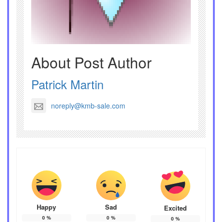
About Post Author
Patrick Martin
noreply@kmb-sale.com
Happy
Sad
Excited
0
%
0
%
0
%