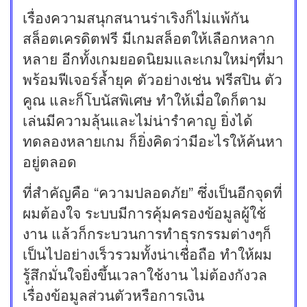
เรื่องความสนุกสนานร่าเริงก็ไม่แพ้กัน
สล็อตเครดิตฟรี มีเกมสล็อตให้เลือกหลาก
หลาย อีกทั้งเกมยอดนิยมและเกมใหม่ๆที่มา
พร้อมฟีเจอร์ล้ำยุค ตัวอย่างเช่น ฟรีสปิน ตัว
คูณ และก็โบนัสพิเศษ ทำให้เมื่อใดก็ตาม
เล่นมีความลุ้นและไม่น่ารำคาญ ยิ่งได้
ทดลองหลายเกม ก็ยิ่งคิดว่ามีอะไรให้ค้นหา
อยู่ตลอด
ที่สำคัญคือ “ความปลอดภัย” ซึ่งเป็นอีกจุดที่
ผมต้องใจ ระบบมีการคุ้มครองข้อมูลผู้ใช้
งาน แล้วก็กระบวนการทำธุรกรรมต่างๆก็
เป็นไปอย่างเร็วรวมทั้งน่าเชื่อถือ ทำให้ผม
รู้สึกมั่นใจยิ่งขึ้นเวลาใช้งาน ไม่ต้องกังวล
เรื่องข้อมูลส่วนตัวหรือการเงิน