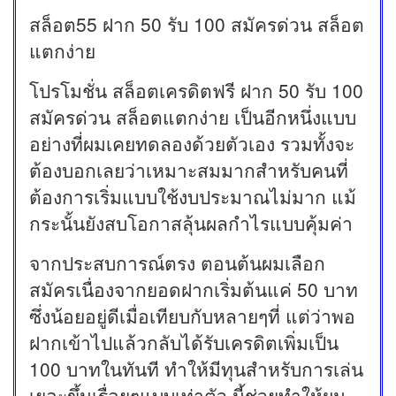
สล็อต55 ฝาก 50 รับ 100 สมัครด่วน สล็อต
แตกง่าย
โปรโมชั่น สล็อตเครดิตฟรี ฝาก 50 รับ 100
สมัครด่วน สล็อตแตกง่าย เป็นอีกหนึ่งแบบ
อย่างที่ผมเคยทดลองด้วยตัวเอง รวมทั้งจะ
ต้องบอกเลยว่าเหมาะสมมากสำหรับคนที่
ต้องการเริ่มแบบใช้งบประมาณไม่มาก แม้
กระนั้นยังสบโอกาสลุ้นผลกำไรแบบคุ้มค่า
จากประสบการณ์ตรง ตอนต้นผมเลือก
สมัครเนื่องจากยอดฝากเริ่มต้นแค่ 50 บาท
ซึ่งน้อยอยู่ดีเมื่อเทียบกับหลายๆที่ แต่ว่าพอ
ฝากเข้าไปแล้วกลับได้รับเครดิตเพิ่มเป็น
100 บาทในทันที ทำให้มีทุนสำหรับการเล่น
เยอะขึ้นเรื่อยๆแบบเท่าตัว นี้ช่วยทำให้ผม