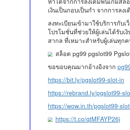
หาได้จากการลงเดิมพันเกมสล็อต
เงินเป็นกอบเป็นกำ จากการลงเ
ลงทะเบียนเข้ามาใช้บริการกับเว
โปรโมชั่นที่ช่วยให้ผู้เล่นได้ร
สากล ที่เหมาะสำหรับผู้เล่นทุกค
สล็อต pg99 pgslot99 Pgsl
ขอขอบคุณมากอ้างอิงจาก
pg9
https://bit.ly/pgslot99-slot-in
https://rebrand.ly/pgslot99-slo
https://wow.in.th/pgslot99-slot
https://t.co/qtMFAYP26j