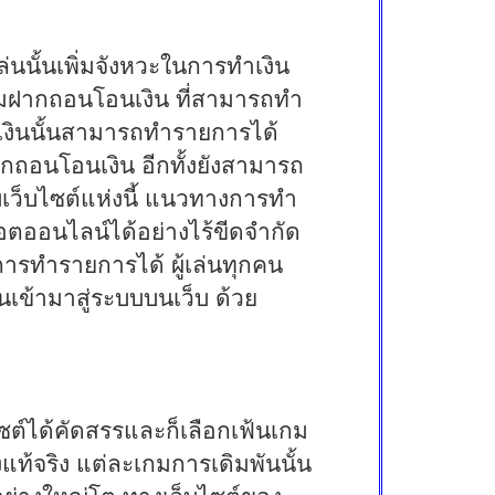
่นนั้นเพิ่มจังหวะในการทำเงิน
กรรมฝากถอนโอนเงิน ที่สามารถทำ
นเงินนั้นสามารถทำรายการได้
ากถอนโอนเงิน อีกทั้งยังสามารถ
เว็บไซต์แห่งนี้ แนวทางการทำ
อตออนไลน์ได้อย่างไร้ขีดจำกัด
รทำรายการได้ ผู้เล่นทุกคน
เข้ามาสู่ระบบบนเว็บ ด้วย
ไซต์ได้คัดสรรและก็เลือกเฟ้นเกม
างแท้จริง แต่ละเกมการเดิมพันนั้น