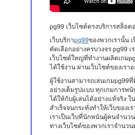
pg99 เว็บไซต์ตรงบริการสล็อต
เว็บบริกา
pg99
ของพวกเรานั้น เป
คัดเลือกอย่างครบวงจร pg99 เร
เว็บไซต์ใหญ่ที่ทำงานผลิตเกมp
ได้ใช้งาน ผ่านเว็บไซต์ของเราอ
ผู้ใช้งานสามารถเล่นเกมpg99ที่ม
อย่างเต็มรูปแบบ ทุกเกมการพนั
ได้ให้กับผู้เล่นได้อย่างแท้จริง 
สำเร็จจนกระทั่งทำให้เว็บของเรา
เราเป็นเว็บที่นักพนันผู้คนจำนว
ทางเว็บไซต์ของพวกเราจำนวน