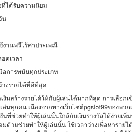
ที่ได้รับความนิยม
วัน
้งานฟรีไร้ค่าประเพณี
ตลอดเวลา
่องมือการพนันทุกประเภท
งรายได้ที่ดีที่สุด
งินสร้างรายได้ให้กับผู้เล่นได้มากที่สุด การเลือกเ
ู้เล่นทุกคน เนื่องจากทางเว็บไซต์pgslot99ของพวกเ
นที่ช่วยทำให้ผู้เล่นนั้นใกล้กับเงินรางวัลได้ง่ายเพิ
้วยช่วยทำให้ผู้เล่นนั้น ใช้เวลาว่างเพื่อหารายได้อ