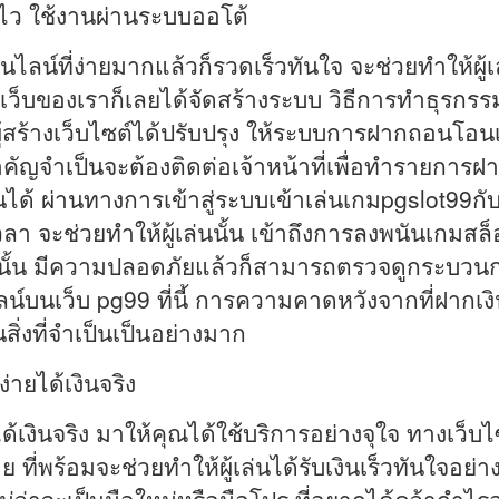
ว ใช้งานผ่านระบบออโต้
ลน์ที่ง่ายมากแล้วก็รวดเร็วทันใจ จะช่วยทำให้ผู้เล
ั้นเว็บของเราก็เลยได้จัดสร้างระบบ วิธีการทำธุร
ผู้สร้างเว็บไซต์ได้ปรับปรุง ให้ระบบการฝากถอนโอ
คัญจำเป็นจะต้องติดต่อเจ้าหน้าที่เพื่อทำรายการฝ
 ผ่านทางการเข้าสู่ระบบเข้าเล่นเกมpgslot99กับ
 จะช่วยทำให้ผู้เล่นนั้น เข้าถึงการลงพนันเกมสล็
ั้น มีความปลอดภัยแล้วก็สามารถตรวจดูกระบวนกา
นเว็บ pg99 ที่นี้ การความคาดหวังจากที่ฝากเงิน
สิ่งที่จำเป็นเป็นอย่างมาก
ายได้เงินจริง
เงินจริง มาให้คุณได้ใช้บริการอย่างจุใจ ทางเว็บ
าย ที่พร้อมจะช่วยทำให้ผู้เล่นได้รับเงินเร็วทันใจอย่