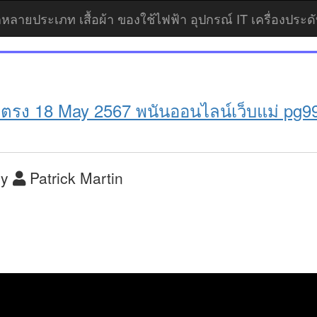
ายประเภท เสื้อผ้า ของใช้ไฟฟ้า อุปกรณ์ IT เครื่องประดับ
็บตรง 18 May 2567 พนันออนไลน์เว็บแม่ pg9
by
Patrick Martin