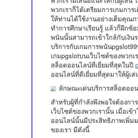
พวกเรามีเสนอแนะให้กับผู้เล่น 
พวกเราก็ได้เตรียมการเกมการเดิ
ให้ท่านได้ใช้งานอย่างเต็มคุณภา
ทำการศึกษาเรียนรู้ แล้วก็ฝึกซ
พนันนั้นสามารถเข้าใกล้กับเงินรา
บริการกับเกมการพนันpgslot99ท
เกมpgslotบนเว็บไซต์ของพวกเรา
สล็อตออนไลน์ที่เยี่ยมที่สุดในปี
ออนไลน์ที่ดีเยี่ยมที่สุดมาให้ผู้เ
ลักษณะเด่นบริการสล็อตออนไล
สำหรับผู้ที่กำลังพึงพอใจต้องก
เว็บไซต์ของพวกเรานั้น เมื่อเข
ออนไลน์นั้นมีประสิทธิภาพเพิ่
ของเรา มีดังนี้