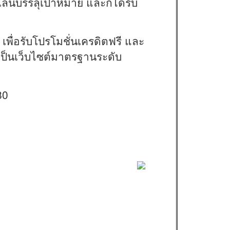
ล่นบรรลุเป้าหมาย และก็ได้รับ
เพื่อรับโปรโมชั่นเครดิตฟรี และ
ราเป็นเว็บไซต์มาตรฐานระดับ
80