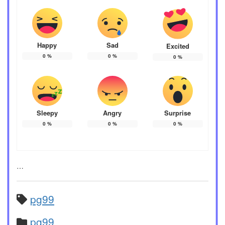
Happy
Sad
Excited
0
%
0
%
0
%
Sleepy
Angry
Surprise
0
%
0
%
0
%
…
pg99
pg99