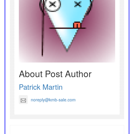
About Post Author
Patrick Martin
noreply@kmb-sale.com