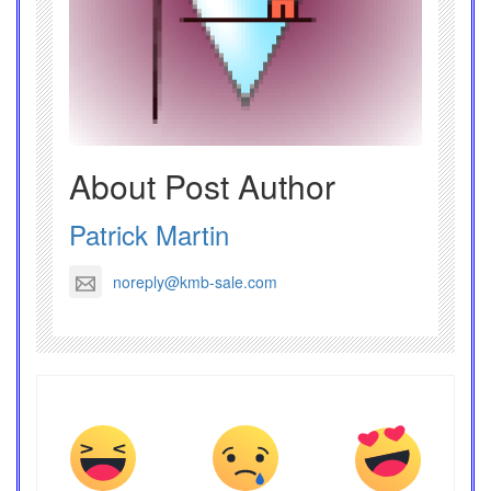
About Post Author
Patrick Martin
noreply@kmb-sale.com