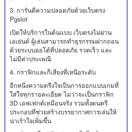
3. การันตีความปลอดภัยด้วยเว็บตรง
Pgslot
เปิดให้บริการในต้นแบบ เว็บตรงไม่ผ่าน
เอเย่นต์ ผู้เล่นสามารถทำธุรกรรมฝากถอน
ด้วยระบบออโต้ที่ปลอดภัย รวดเร็ว และ
ไม่มีค่าประเพณี
4. กราฟิกและก็เสียงที่เหนือระดับ
อีกหนึ่งความตรึงใจเป็นการออกแบบเกมที่
ใส่ใจทุกรายละเอียด ไม่ว่าจะเป็นกราฟิก
3D เอฟเฟกต์เหมือนจริง รวมทั้งดนตรี
ประกอบที่ช่วยสร้างบรรยากาศการเล่นให้
น่าเร้าใจเพิ่มขึ้น