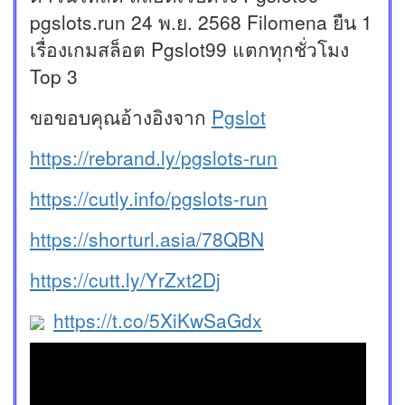
pgslots.run 24 พ.ย. 2568 Filomena ยืน 1
เรื่องเกมสล็อต Pgslot99 แตกทุกชั่วโมง
Top 3
ขอขอบคุณอ้างอิงจาก
Pgslot
https://rebrand.ly/pgslots-run
https://cutly.info/pgslots-run
https://shorturl.asia/78QBN
https://cutt.ly/YrZxt2Dj
https://t.co/5XiKwSaGdx