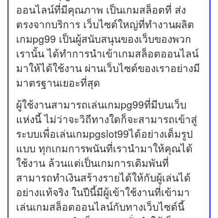
ออนไลน์ที่มีคุณภาพ เป็นเกมสล็อตที่ ส่ง
ตรงจากบริการ เว็บไซต์ใหญ่ที่ทำงานผลิต
เกมpg99 เป็นผู้สนับสนุนของเว็บของพวก
เรานั้น ได้ทำการนำเข้าเกมสล็อตออนไลน์
มาให้ได้ใช้งาน ผ่านเว็บไซต์ของเราอย่างมี
มาตรฐานเยอะที่สุด
ผู้ใช้งานสามารถเล่นเกมpg99ที่มีบนเว็บ
แห่งนี้ ไม่ว่าจะวิถีทางใดก็จะสามารถเข้าสู่
ระบบเพื่อเล่นเกมpgslot99ได้อย่างเต็มรูป
แบบ ทุกเกมการพนันที่เรานำมาให้คุณได้
ใช้งาน ล้วนแต่เป็นเกมการเดิมพันที่
สามารถทำเงินสร้างรายได้ให้กับผู้เล่นได้
อย่างแท้จริง ในปีนี้มีผู้เข้าใช้งานที่เข้ามา
เล่นเกมสล็อตออนไลน์กับทางเว็บไซต์นี้