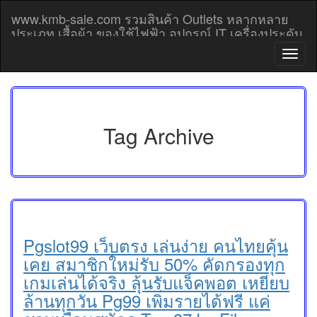
Skip
www.kmb-sale.com รวมสินค้า Outlets หลากหลาย
to
ประเภท เสื้อผ้า ของใช้ไฟฟ้า อุปกรณ์ IT เครื่องประดับ
content
โทรศัพท์มือถือ Outlet prices
T
o
g
g
l
e
Tag Archive
n
a
v
i
g
a
t
i
Pgslot99 เว็บตรง เล่นง่าย คนไทยคุ้น
o
เคย สมาชิกใหม่รับ 50% คัดกรองทุก
n
เกมเล่นได้จริง ลุ้นรับแจ็คพอต เหยียบ
ล้านทุกวัน Pg99 เพิ่มรายได้ฟรี แค่