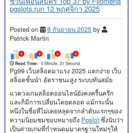
ชวนเพื่อนสมัคร Top 37 by Filomena
pgslots.run 12 พฤศจิกา 2025
Posted on
8 กันยายน 2025
by
Patrick Martin
0
0
0
0
Read Time:
5 Minute, 31 Second
Pg99 เว็บสล็อตมาแรง 2025 แตกง่าย เว็บ
สล็อตชั้นนำ อัตราชนะสูง ระบบทันสมัย
แวดวงเกมสล็อตออนไลน์ยังคงครื้นครึก
และก็มีการเปลี่ยนโดยตลอด แม้กระนั้น
หนึ่งในชื่อที่ไม่เคยหลุดจากลำดับแรกๆของ
ความนิยมชมชอบหมายถึง
Pgslot
ซึ่งนับว่า
เป็นค่ายเกมที่กำหนดมมาตรฐานใหม่ๆให้