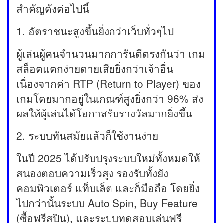
สำคัญดังต่อไปนี้
1. อัตราชนะสูงขึ้นยิ่งกว่าเว็บทั่วๆไป
ผู้เล่นผู้คนจำนวนมากการันตีตรงกันว่า เกม
สล็อตแตกง่ายดายเสียยิ่งกว่าเจ้าอื่น
เนื่องจากค่า RTP (Return to Player) ของ
เกมโดยมากอยู่ในเกณฑ์สูงยิ่งกว่า 96% ส่ง
ผลให้ผู้เล่นได้โอกาสรับรางวัลมากยิ่งขึ้น
2. ระบบทันสมัยแล้วก็ใช้งานง่าย
ในปี 2025 ได้ปรับปรุงระบบใหม่ทั้งหมดให้
สนองตอบความเร็วสูง รองรับทั้งยัง
คอมพิวเตอร์ แท็บเล็ต และก็มือถือ โดยยิ่ง
ไปกว่านั้นระบบ Auto Spin, Buy Feature
(ซื้อฟรีสปิน), และระบบทดสอบเล่นฟรี