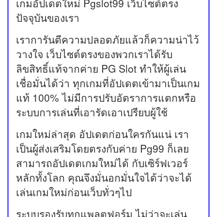
เกมอัปเดตใหม่ Pgslot99 เว็บไซต์ตรง
ปัจจุบันของเรา
เราการันตีความปลอดภัยแล้วก็ความน่าไว้
วางใจ เว็บไซต์ตรงของพวกเราได้รับ
ลิขสิทธิ์แท้จากค่าย PG Slot ทำให้ผู้เล่น
เชื่อมั่นได้ว่า ทุกเกมที่อัปเดตเข้ามาเป็นเกม
แท้ 100% ไม่มีการปรับอัตราการแตกหรือ
ระบบการเล่นที่เอารัดเอาเปรียบผู้ใช้
เกมใหม่ล่าสุด อัปเดตก่อนใครกันแน่ เรา
เป็นผู้ส่งเสริมโดยตรงกับค่าย Pg99 ก็เลย
สามารถอัปเดตเกมใหม่ได้ กับเซิร์ฟเวอร์
หลักทั้งโลก คุณจึงมั่นอกมั่นใจได้ว่าจะได้
เล่นเกมใหม่ก่อนเว็บทั่วๆไป
ระบบรองรับทุกแพลตฟอร์ม ไม่ว่าจะเล่น