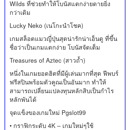
Wilds ที่ช่วยทำให้โบนัสแตกง่ายดายยิ่ง
กว่าเดิม
Lucky Neko (เนโกะนำโชค)
เกมสล็อตแมวญี่ปุ่นสุดน่ารักน่าเอ็นดู ที่ขึ้น
ชื่อว่าเป็นเกมแตกง่าย โบนัสจัดเต็ม
Treasures of Aztec (สาวถ้ำ)
หนึ่งในเกมยอดฮิตที่มีผู้เล่นมากที่สุด ฟีพบร์
ฟรีสปินพร้อมตัวคูณเป็นอันมาก ทำให้
สามารถเปลี่ยนแปลงทุนหลักสิบเป็นกำไร
หลักพันได้
จุดแข็งของเกมใหม่ Pgslot99
• กราฟิกระดับ 4K – เกมใหม่ๆใช้