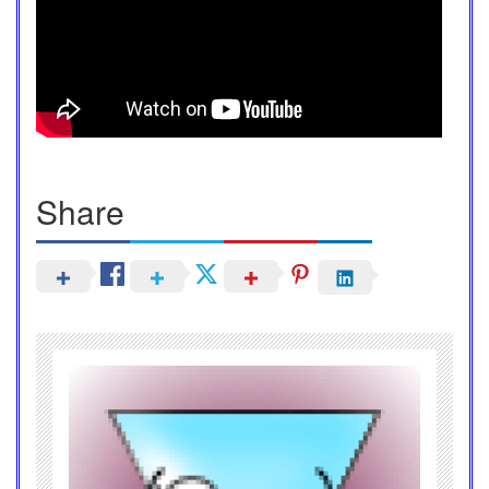
Share