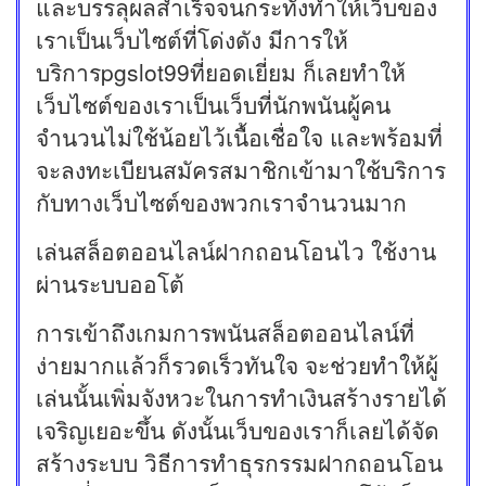
และบรรลุผลสำเร็จจนกระทั่งทำให้เว็บของ
เราเป็นเว็บไซต์ที่โด่งดัง มีการให้
บริการpgslot99ที่ยอดเยี่ยม ก็เลยทำให้
เว็บไซต์ของเราเป็นเว็บที่นักพนันผู้คน
จำนวนไม่ใช้น้อยไว้เนื้อเชื่อใจ และพร้อมที่
จะลงทะเบียนสมัครสมาชิกเข้ามาใช้บริการ
กับทางเว็บไซต์ของพวกเราจำนวนมาก
เล่นสล็อตออนไลน์ฝากถอนโอนไว ใช้งาน
ผ่านระบบออโต้
การเข้าถึงเกมการพนันสล็อตออนไลน์ที่
ง่ายมากแล้วก็รวดเร็วทันใจ จะช่วยทำให้ผู้
เล่นนั้นเพิ่มจังหวะในการทำเงินสร้างรายได้
เจริญเยอะขึ้น ดังนั้นเว็บของเราก็เลยได้จัด
สร้างระบบ วิธีการทำธุรกรรมฝากถอนโอน