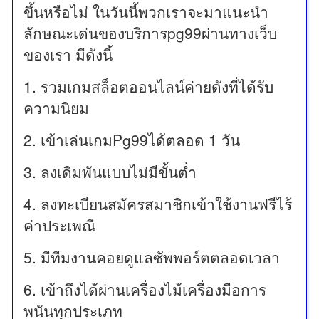
ขึ้นหรือไม่ ในวันนี้พวกเราจะมาแนะนำ
ลักษณะเด่นของบริการpg99ผ่านทางเว็บ
ของเรา มีดังนี้
1. รวมเกมสล็อตออนไลน์ค่ายดังที่ได้รับ
ความนิยม
2. เข้าเล่นเกมPg99ได้ตลอด 1 วัน
3. ลงเดิมพันแบบไม่มีขั้นต่ำ
4. ลงทะเบียนสมัครสมาชิกเข้าใช้งานฟรีไร้
ค่าประเพณี
5. มีทีมงานคอยดูแลซัพพอร์ตตลอดเวลา
6. เข้าถึงได้ผ่านเครื่องไม้เครื่องมือการ
พนันทุกประเภท