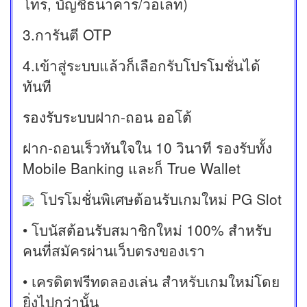
โทร, บัญชีธนาคาร/วอเลท)
3.การันตี OTP
4.เข้าสู่ระบบแล้วก็เลือกรับโปรโมชั่นได้
ทันที
รองรับระบบฝาก-ถอน ออโต้
ฝาก-ถอนเร็วทันใจใน 10 วินาที รองรับทั้ง
Mobile Banking และก็ True Wallet
โปรโมชั่นพิเศษต้อนรับเกมใหม่ PG Slot
• โบนัสต้อนรับสมาชิกใหม่ 100% สำหรับ
คนที่สมัครผ่านเว็บตรงของเรา
• เครดิตฟรีทดลองเล่น สำหรับเกมใหม่โดย
ยิ่งไปกว่านั้น