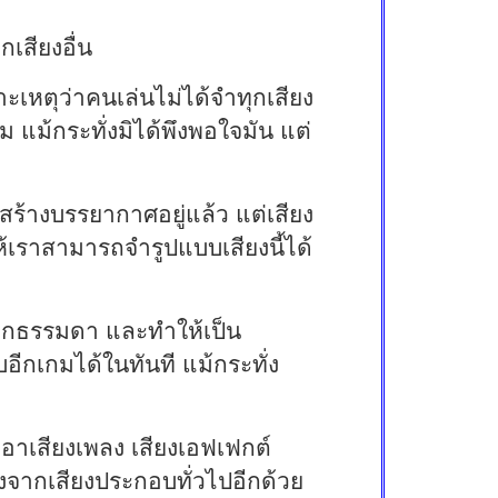
สียงอื่น
เหตุว่าคนเล่นไม่ได้จำทุกเสียง
กม แม้กระทั่งมิได้พึงพอใจมัน แต่
สร้างบรรยากาศอยู่แล้ว แต่เสียง
ห้เราสามารถจำรูปแบบเสียงนี้ได้
ากธรรมดา และทำให้เป็น
อีกเกมได้ในทันที แม้กระทั่ง
เอาเสียงเพลง เสียงเอฟเฟกต์
างจากเสียงประกอบทั่วไปอีกด้วย