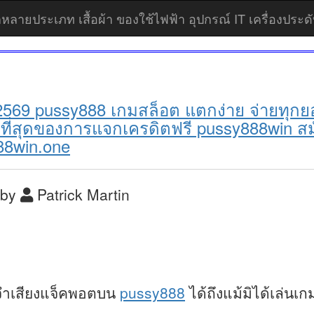
ายประเภท เสื้อผ้า ของใช้ไฟฟ้า อุปกรณ์ IT เครื่องประดับ
2569 pussy888 เกมสล็อต แตกง่าย จ่ายทุก
D ที่สุดของการแจกเครดิตฟรี pussy888win 
888win.one
by
Patrick Martin
จำเสียงแจ็คพอตบน
pussy888
ได้ถึงแม้มิได้เล่น