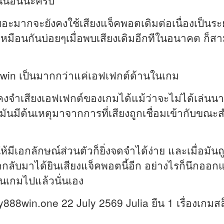
น่นอนนะครับ
เยอะมากจะยังคงใช้เสียงแจ็คพอตเดิมต่อเนื่องเป็นร
หมือนกันบ่อยๆเมื่อพบเสียงเดิมอีกทีในอนาคต ก็ส
win เป็นมากกว่าแค่เอฟเฟกต์ด้านในเกม
ังคงจำเสียงเอฟเฟกต์ของเกมได้แม้ว่าจะไม่ได้เล่นน
่ามันมีต้นเหตุมาจากการที่เสียงถูกเชื่อมเข้ากับ
ให้มีเอกลักษณ์ส่วนตัวก็ยิ่งจดจำได้ง่าย และเมื่อ
ลับมาได้ยินเสียงแจ็คพอตนี้อีก อย่างไรก็นึกออกแน
นเกมไปแล้วนั่นเอง
88win.one 22 July 2569 Julia ยืน 1 เรื่องเกม