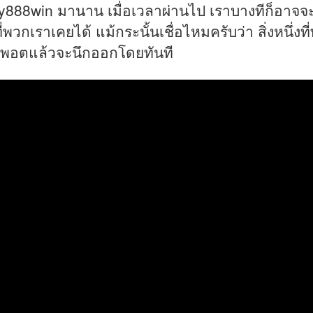
sy888win มานาน เมื่อเวลาผ่านไป เราบางทีก็อาจจะล
พวกเราเคยได้ แม้กระนั้นเชื่อไหมครับว่า สิ่งหนึ่งท
็คพอตแล้วจะนึกออกโดยทันที