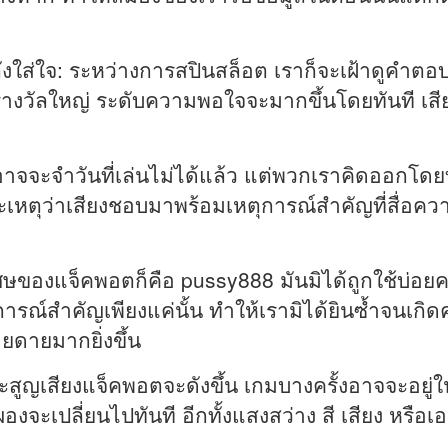
งใส่ใจ: ระหว่างการสปินสล็อต เราก็จะเฝ้าดูคำตอบ
รางวัลใหญ่ ระดับความพอใจจะมากขึ้นโดยทันที เส
อาจจะจำวันที่เล่นไม่ได้แล้ว แต่พวกเราคิดออกโด
ุว่าเสียงชอบมาพร้อมเหตุการณ์สำคัญที่สื่อควา
เศษของแจ็คพอตก็คือ pussy888 มันมิได้ถูกใช้บ่อยคร
ุการณ์สำคัญเพียงแค่นั้น ทำให้เรามิได้ยินซ้ำจนเกิ
ายดายมากยิ่งขึ้น
จะสูญเสียงแจ็คพอตจะดังขึ้น เกมบางครั้งอาจจะอยู
งจะเปลี่ยนไปทันที อีกทั้งแสงสว่าง สี เสียง หรือ