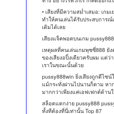
ทาง อย่างไรพวกเราก็คิดออกแ
• เสียงที่มีความสม่ำเสมอ: เกม
ทำให้คนเล่นได้รับประสบการณ์เ
เดิมได้เลย
เสียงแจ็คพอตบนเกม pussy888
เหตุผลที่คนเล่นเกมพุซซี่888 ย
ของเสียงอปิ้งเดียวครับผม แต่ว
เราในขณะนั้นด้วย
pussy888win ยิ่งเสียงถูกดีไซน์
แม้กระทั่งผ่านไปนานก็ตาม หากก
มากกว่าเพียงแค่เอฟเฟกต์ด้านใ
สล็อตแตกง่าย pussy888 pussy8
ทั้งทีต้องที่นี่เท่านั้น Top 87