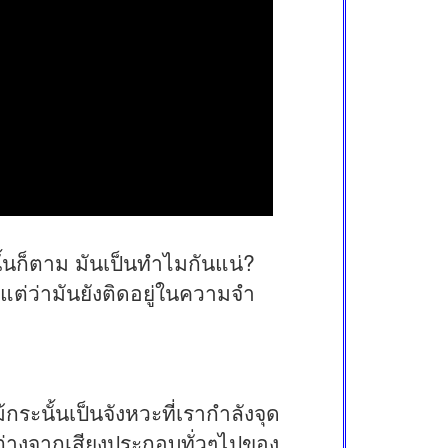
้นก็ตาม มันเป็นทำไมกันแน่?
แต่ว่ามันยังติดอยู่ในความจำ
กระนั้นเป็นจังหวะที่เรากำลังจุด
ต่างจากเสียงประกอบทั่วๆไปของ