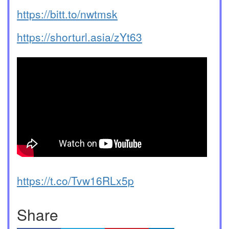
https://bitt.to/nwtmsk
https://shorturl.asia/zYt63
https://t.co/Tvw16RLx5p
Share