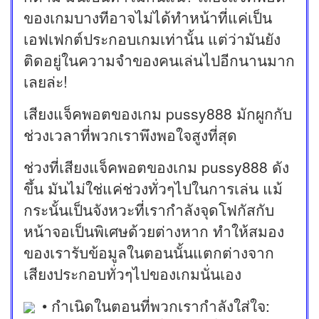
ของเกมบางทีอาจไม่ได้ทำหน้าที่แค่เป็น
เอฟเฟกต์ประกอบเกมเท่านั้น แต่ว่ามันยัง
ติดอยู่ในความจำของคนเล่นไปอีกนานมาก
เลยล่ะ!
เสียงแจ็คพอตของเกม pussy888 มักผูกกับ
ช่วงเวลาที่พวกเราพึงพอใจสูงที่สุด
ช่วงที่เสียงแจ็คพอตของเกม pussy888 ดัง
ขึ้น มันไม่ใช่แค่ช่วงทั่วๆไปในการเล่น แม้
กระนั้นเป็นจังหวะที่เรากำลังจุดโฟกัสกับ
หน้าจอเป็นพิเศษด้วยต่างหาก ทำให้สมอง
ของเรารับข้อมูลในตอนนั้นแตกต่างจาก
เสียงประกอบทั่วๆไปของเกมนั่นเอง
• กำเนิดในตอนที่พวกเรากำลังใส่ใจ: