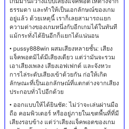
เกมมานะวางแบบเสียงแจ็คพอตให้ต่างจาก
ธรรมดา และทำให้เป็นเอกลักษณ์ของเกม
อยู่แล้ว ด้วยเหตุนี้ เราก็เลยสามารถแยก
ความต่างของเกมหนึ่งกับอีกเกมได้ในทันที
แม้กระทั่งได้ยินอีกก็แยกได้แน่นอน
• pussy888win ผสมเสียงหลายชั้น: เสียง
แจ็คพอตมิได้มีเสียงเดียว แต่ว่ามันจะรวม
เอาเสียงเพลง เสียงเอฟเฟกต์ และจังหวะ
การไล่ระดับเสียงเข้าด้วยกัน ก่อให้เกิด
ลักษณะที่เป็นเอกลักษณ์ที่แตกต่างจากเสียง
ประกอบทั่วไปอีกด้วย
• ออกแบบให้ได้ยินชัด: ไม่ว่าจะเล่นผ่านมือ
ถือ คอมพิวเตอร์ หรืออยู่ภายในเขตพื้นที่ที่มี
เสียงรอบข้าง แต่ว่าเสียงแจ็คพอตของเกม