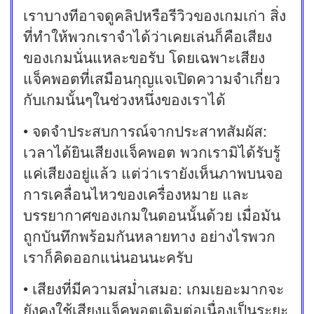
เราบางทีอาจดูคลิปหรือรีวิวของเกมเก่า สิ่ง
ที่ทำให้พวกเราจำได้ว่าเคยเล่นก็คือเสียง
ของเกมนั่นแหละขอรับ โดยเฉพาะเสียง
แจ็คพอตที่เสมือนกุญแจเปิดความจำเกี่ยว
กับเกมนั้นๆในช่วงหนึ่งของเราได้
• จดจำประสบการณ์จากประสาทสัมผัส:
เวลาได้ยินเสียงแจ็คพอต พวกเรามิได้รับรู้
แค่เสียงอยู่แล้ว แต่ว่าเรายังเห็นภาพบนจอ
การเคลื่อนไหวของเครื่องหมาย และ
บรรยากาศของเกมในตอนนั้นด้วย เมื่อมัน
ถูกบันทึกพร้อมกันหลายทาง อย่างไรพวก
เราก็คิดออกแน่นอนนะครับ
• เสียงที่มีความสม่ำเสมอ: เกมเยอะมากจะ
ยังคงใช้เสียงแจ็คพอตเดิมต่อเนื่องเป็นระยะ