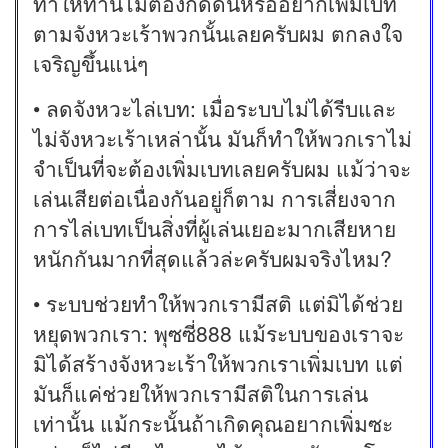
ทำให้ท่านไม่ต้องกดดันหรืออยากเพิ่มเบท
ตามจังหวะเร้าพวกนั้นเลยครับผม ตกลงใจ
เจริญขึ้นแน่ๆ
• ลดจังหวะไล่เบท: เมื่อระบบไม่ได้รีบและ
ไม่จังหวะเร้าเหล่านั้น มันก็ทำให้พวกเราไม่
จำเป็นที่จะต้องเพิ่มเบทเลยครับผม แม้ว่าจะ
เล่นเสียต่อเนื่องกันอยู่ก็ตาม การเสี่ยงจาก
การไล่เบทเป็นสิ่งที่ผู้เล่นเยอะมากเสียหาย
หนักกันมากที่สุดแล้วล่ะครับผมจริงไหม?
• ระบบช่วยทำให้พวกเรามีสติ แต่มิได้ช่วย
หยุดพวกเรา: พุซซี่888 แม้ระบบของเราจะ
มิได้สร้างจังหวะเร้าให้พวกเราเพิ่มเบท แต่
มันก็แค่ช่วยให้พวกเรามีสติในการเล่น
เท่านั้น แม้กระนั้นถ้าเกิดคุณอยากเพิ่มซะ