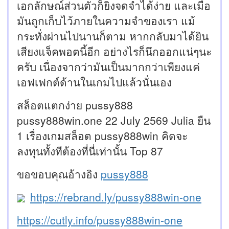
เอกลักษณ์ส่วนตัวก็ยิ่งจดจำได้ง่าย และเมื่อ
มันถูกเก็บไว้ภายในความจำของเรา แม้
กระทั่งผ่านไปนานก็ตาม หากกลับมาได้ยิน
เสียงแจ็คพอตนี้อีก อย่างไรก็นึกออกแน่ๆนะ
ครับ เนื่องจากว่ามันเป็นมากกว่าเพียงแค่
เอฟเฟกต์ด้านในเกมไปแล้วนั่นเอง
สล็อตแตกง่าย pussy888
pussy888win.one 22 July 2569 Julia ยืน
1 เรื่องเกมสล็อต pussy888win คิดจะ
ลงทุนทั้งทีต้องที่นี่เท่านั้น Top 87
ขอขอบคุณอ้างอิง
pussy888
https://rebrand.ly/pussy888win-one
https://cutly.info/pussy888win-one