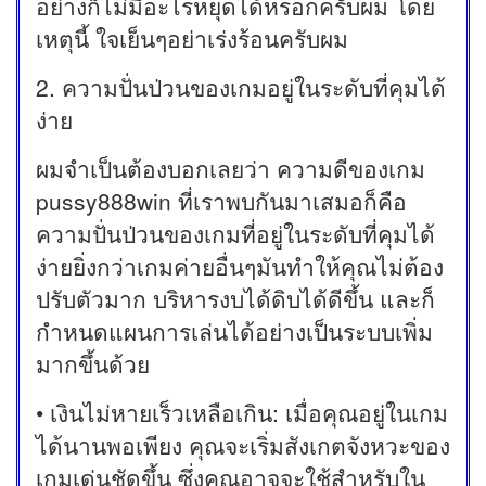
อย่างก็ไม่มีอะไรหยุดได้หรอกครับผม โดย
เหตุนี้ ใจเย็นๆอย่าเร่งร้อนครับผม
2. ความปั่นป่วนของเกมอยู่ในระดับที่คุมได้
ง่าย
ผมจำเป็นต้องบอกเลยว่า ความดีของเกม
pussy888win ที่เราพบกันมาเสมอก็คือ
ความปั่นป่วนของเกมที่อยู่ในระดับที่คุมได้
ง่ายยิ่งกว่าเกมค่ายอื่นๆมันทำให้คุณไม่ต้อง
ปรับตัวมาก บริหารงบได้ดิบได้ดีขึ้น และก็
กำหนดแผนการเล่นได้อย่างเป็นระบบเพิ่ม
มากขึ้นด้วย
• เงินไม่หายเร็วเหลือเกิน: เมื่อคุณอยู่ในเกม
ได้นานพอเพียง คุณจะเริ่มสังเกตจังหวะของ
เกมเด่นชัดขึ้น ซึ่งคุณอาจจะใช้สำหรับใน