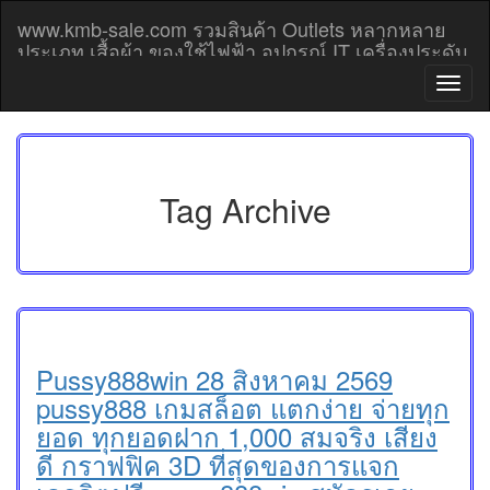
Skip
www.kmb-sale.com รวมสินค้า Outlets หลากหลาย
to
ประเภท เสื้อผ้า ของใช้ไฟฟ้า อุปกรณ์ IT เครื่องประดับ
content
โทรศัพท์มือถือ Outlet prices
T
o
g
g
l
e
Tag Archive
n
a
v
i
g
a
t
i
Pussy888win 28 สิงหาคม 2569
o
pussy888 เกมสล็อต แตกง่าย จ่ายทุก
n
ยอด ทุกยอดฝาก 1,000 สมจริง เสียง
ดี กราฟฟิค 3D ที่สุดของการแจก