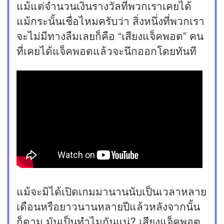
แม้แต่จำนวนเงินรางวัลที่พวกเราเคยได้
แม้กระนั้นเชื่อไหมครับว่า สิ่งหนึ่งที่พวกเรา
จะไม่มีทางลืมเลยก็คือ “เสียงแจ็คพอต” คน
ที่เคยได้แจ็คพอตแล้วจะนึกออกโดยทันที
แม้จะมิได้เปิดเกมมานานนับเป็นเวลาหลาย
เดือนหรือยาวนานหลายปีแล้วหลังจากนั้น
ก็ตาม มันเป็นทำไมกันแน่? เสียงแจ็คพอต