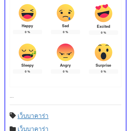
Happy
Sad
Excited
0
%
0
%
0
%
Sleepy
Angry
Surprise
0
%
0
%
0
%
…
เว็บบาคาร่า
เว็บบาคาร่า