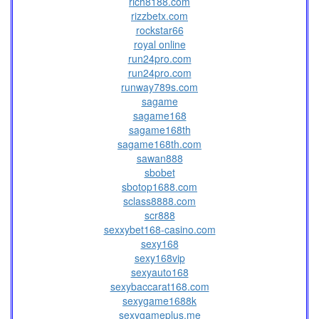
rich8188.com
rizzbetx.com
rockstar66
royal online
run24pro.com
run24pro.com
runway789s.com
sagame
sagame168
sagame168th
sagame168th.com
sawan888
sbobet
sbotop1688.com
sclass8888.com
scr888
sexxybet168-casino.com
sexy168
sexy168vip
sexyauto168
sexybaccarat168.com
sexygame1688k
sexygameplus.me