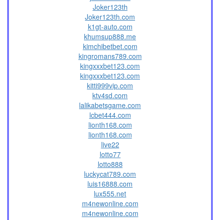
Joker123th
Joker123th.com
k1gt-auto.com
khumsup888.me
kimchibetbet.com
kingromans789.com
kingxxxbet123.com
kingxxxbet123.com
kitti999vip.com
ktv4sd.com
lalikabetsgame.com
lcbet444.com
lionth168.com
lionth168.com
live22
lotto77
lotto888
luckycat789.com
luis16888.com
lux555.net
m4newonline.com
m4newonline.com