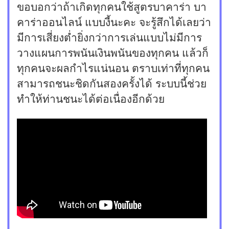
ขอบอกว่าถ้าเกิดทุกคนใช้สูตรบาคาร่า บา
คาร่าออนไลน์ แบบงี้นะคะ จะรู้สึกได้เลยว่า
มีการเสี่ยงต่ำยิ่งกว่าการเล่นแบบไม่มีการ
วางแผนการพนันเงินพนันของทุกคน แล้วก็
ทุกคนจะผลกำไรแน่นอน ตราบเท่าที่ทุกคน
สามารถชนะชิดกันสองครั้งได้ ระบบนี้ช่วย
ทำให้ท่านชนะได้ต่อเนื่องอีกด้วย