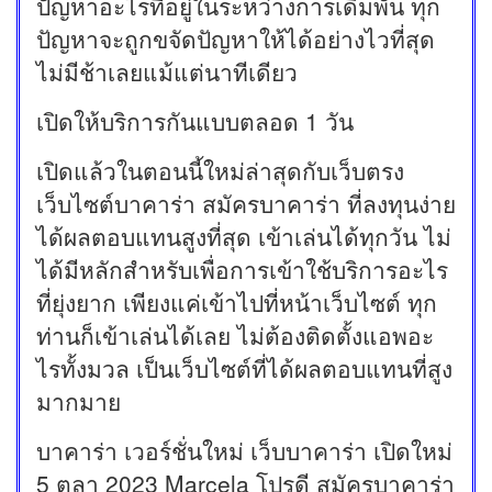
ปัญหาอะไรที่อยู่ในระหว่างการเดิมพัน ทุก
ปัญหาจะถูกขจัดปัญหาให้ได้อย่างไวที่สุด
ไม่มีช้าเลยแม้แต่นาทีเดียว
เปิดให้บริการกันแบบตลอด 1 วัน
เปิดแล้วในตอนนี้ใหม่ล่าสุดกับเว็บตรง
เว็บไซต์บาคาร่า สมัครบาคาร่า ที่ลงทุนง่าย
ได้ผลตอบแทนสูงที่สุด เข้าเล่นได้ทุกวัน ไม่
ได้มีหลักสำหรับเพื่อการเข้าใช้บริการอะไร
ที่ยุ่งยาก เพียงแค่เข้าไปที่หน้าเว็บไซต์ ทุก
ท่านก็เข้าเล่นได้เลย ไม่ต้องติดตั้งแอพอะ
ไรทั้งมวล เป็นเว็บไซต์ที่ได้ผลตอบแทนที่สูง
มากมาย
บาคาร่า เวอร์ชั่นใหม่ เว็บบาคาร่า เปิดใหม่
5 ตุลา 2023 Marcela โปรดี สมัครบาคาร่า