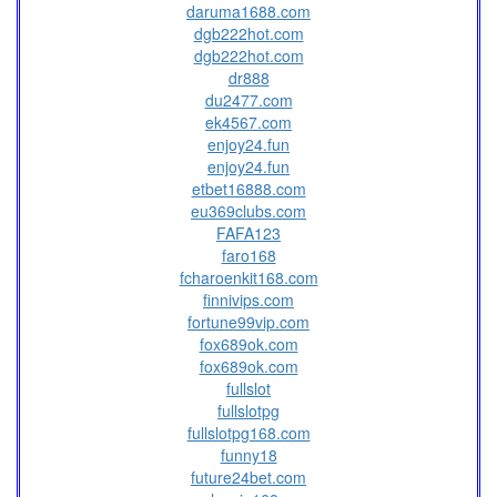
daruma1688.com
dgb222hot.com
dgb222hot.com
dr888
du2477.com
ek4567.com
enjoy24.fun
enjoy24.fun
etbet16888.com
eu369clubs.com
FAFA123
faro168
fcharoenkit168.com
finnivips.com
fortune99vip.com
fox689ok.com
fox689ok.com
fullslot
fullslotpg
fullslotpg168.com
funny18
future24bet.com