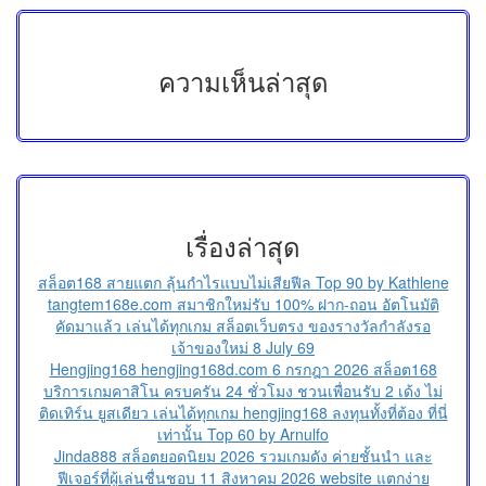
ความเห็นล่าสุด
เรื่องล่าสุด
สล็อต168 สายแตก ลุ้นกำไรแบบไม่เสียฟีล Top 90 by Kathlene
tangtem168e.com สมาชิกใหม่รับ 100% ฝาก-ถอน อัตโนมัติ
คัดมาแล้ว เล่นได้ทุกเกม สล็อตเว็บตรง ของรางวัลกำลังรอ
เจ้าของใหม่ 8 July 69
Hengjing168 hengjing168d.com 6 กรกฎา 2026 สล็อต168
บริการเกมคาสิโน ครบครัน 24 ชั่วโมง ชวนเพื่อนรับ 2 เด้ง ไม่
ติดเทิร์น ยูสเดียว เล่นได้ทุกเกม hengjing168 ลงทุนทั้งที่ต้อง ที่นี่
เท่านั้น Top 60 by Arnulfo
Jinda888 สล็อตยอดนิยม 2026 รวมเกมดัง ค่ายชั้นนำ และ
ฟีเจอร์ที่ผู้เล่นชื่นชอบ 11 สิงหาคม 2026 website แตกง่าย