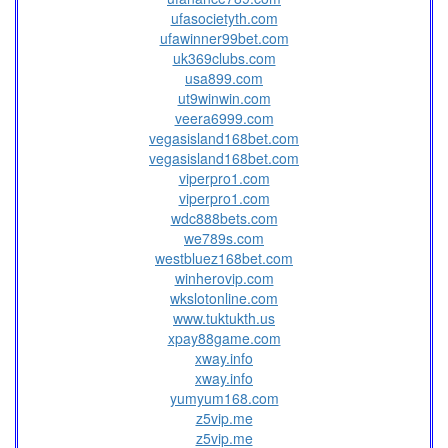
ufasocietyth.com
ufawinner99bet.com
uk369clubs.com
usa899.com
ut9winwin.com
veera6999.com
vegasisland168bet.com
vegasisland168bet.com
viperpro1.com
viperpro1.com
wdc888bets.com
we789s.com
westbluez168bet.com
winherovip.com
wkslotonline.com
www.tuktukth.us
xpay88game.com
xway.info
xway.info
yumyum168.com
z5vip.me
z5vip.me