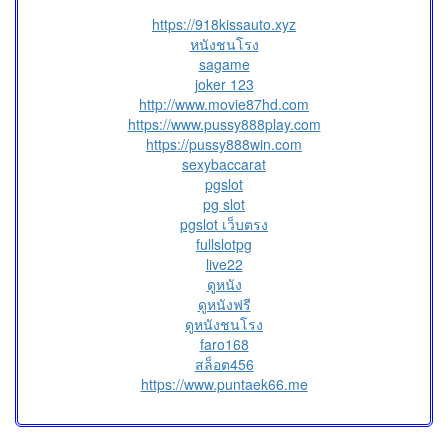
https://918kissauto.xyz
หนังชนโรง
sagame
joker 123
http://www.movie87hd.com
https://www.pussy888play.com
https://pussy888win.com
sexybaccarat
pgslot
pg slot
pgslot เว็บตรง
fullslotpg
live22
ดูหนัง
ดูหนังฟรี
ดูหนังชนโรง
faro168
สล็อต456
https://www.puntaek66.me