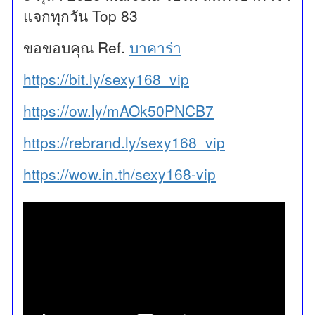
แจกทุกวัน Top 83
ขอขอบคุณ Ref.
บาคาร่า
https://bit.ly/sexy168_vip
https://ow.ly/mAOk50PNCB7
https://rebrand.ly/sexy168_vip
https://wow.in.th/sexy168-vip