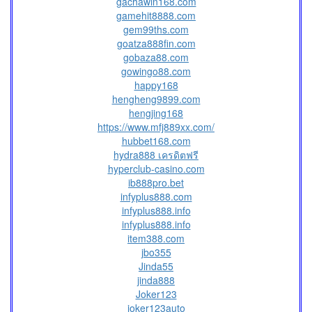
gachawin168.com
gamehit8888.com
gem99ths.com
goatza888fin.com
gobaza88.com
gowingo88.com
happy168
hengheng9899.com
hengjing168
https://www.mfj889xx.com/
hubbet168.com
hydra888 เครดิตฟรี
hyperclub-casino.com
ib888pro.bet
infyplus888.com
infyplus888.info
infyplus888.info
item388.com
jbo355
Jinda55
jinda888
Joker123
joker123auto