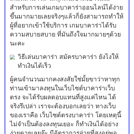
สำหรับการเล่นเกมบาคาร่าออนไลน์ได้ง่าย
ขึ้นมากมายเลยจริงๆแล้วก็ยังสามารถทำให้
ผู้ที่อยากเข้าใช้บริการ เกมบาคาร่าได้รับ
ความสบายสบาย ที่มันถึงใจมากมายๆด้วย
นะคะ
วิธีเล่นบาคาร่า สมัครบาคาร่า ยังไงให้
ทำเงินได้เร็ว
ผู้คนจำนวนมากคงสงสัยใช่มั้ยขาว่าหาทุก
ท่านเข้ามาลงทุนในเว็บไซต์บาคาร่าเว็บ
ตรง จะได้รับผลตอบแทนที่สูงแค่ไหน ได้
จริงรึเปล่า เราจะต้องบอกเลยว่า ทางเว็บ
ของเราคือ เว็บไซต์ตรงบาคาร่า โดยเหตุนี้
ไม่จำเป็นต้องลงทุนเยอะ ก็ทำเงินได้อย่าง
ง่ายดายเลยจ๊ะ มีอัตราการจ่ายที่สูงอยู่พอ