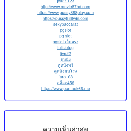
joker 123
http://www.movie87hd.com
https://www.pussy888play.com
https://pussy888win.com
sexybaccarat
pgslot
pg slot
pgslot เว็บตรง
fullslotpg
live22
ดูหนัง
ดูหนังฟรี
ดูหนังชนโรง
faro168
สล็อต456
https://www.puntaek66.me
ความเห็นล่าสุด