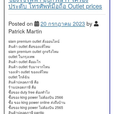
ประดับ โทรศัพท์มือถือ Outlet prices
Posted on
20 กรกฎาคม 2023
by
Patrick Martin
siam premium outlet สั่งออนไลน์
สินค้า outlet คือของแท้ไหม
siam premium outlet ถูกจริงไหม
outlet ในกรุงเทพ
สินค้า outlet คืออะไร
สินค้า outlet รับมาจากไหน
รองเท้า outlet ของแท้ไหม
outlet ใกล้ฉัน
สินค้าปลอดภาษี คือ
ร้านปลอดภาษี คือ
ซื้อของ duty free ต้องทําไง
ซื้อของ king power ไม่ต้องบิน 2566
ซื้อ ของ king power online ส่งถึงบ้าน
ซื้อของ king power ไม่ต้องบิน 2565
สินค้าปลอดภาษี pantip