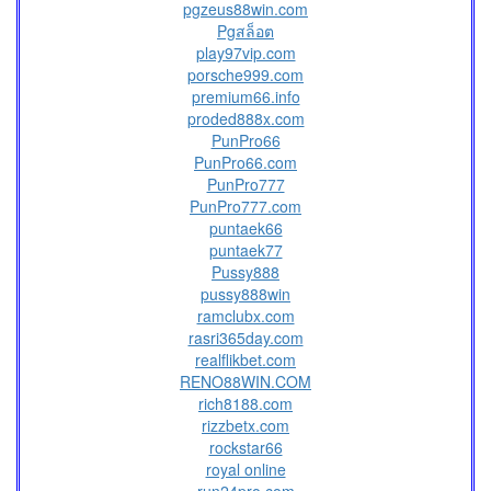
pgzeus88win.com
Pgสล็อต
play97vip.com
porsche999.com
premium66.info
proded888x.com
PunPro66
PunPro66.com
PunPro777
PunPro777.com
puntaek66
puntaek77
Pussy888
pussy888win
ramclubx.com
rasri365day.com
realflikbet.com
RENO88WIN.COM
rich8188.com
rizzbetx.com
rockstar66
royal online