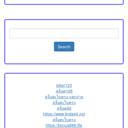
Search
for:
joker123
สล็อต168
สล็อตเว็บตรง แตกง่าย
สล็อตเว็บตรง
สล็อต66
https://www.jinda44.xyz
สล็อตเว็บตรง
https://bonus888.life