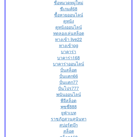
ชื่อหมวดหมู่ใหม่
ซีเกมส์68
ซื้อหวยออนไลน์
ดูหนัง
ดูหนังออนไลน์
ทดลองเล่นสล็อต
ทางเข้า live22
ทางเข้าpg
บาคาร่า
บาคาร่า168
บาคาร่าออนไลน์
ปั่นสล็อต
ปั่นแตก66
ปั่นแตก77
ปั่นโปร777
พนันออนไลน์
พีจีสล็อต
พุซซี่888
ยูฟ่าเบท
ราชภัฏสวนสุนันทา
สปอร์ตบุ๊ก
สล็อต