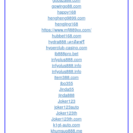
gobaza88.com
gowingo88.com
happy168
hengheng9899.com
hengjing168
https://www.mfj889xx.com/
hubbet168.com
hydra888 เครดิตฟรี
hyperclub-casino.com
ib888pro.bet
infyplus888.com
infyplus888.info
infyplus888.info
item388.com
jbo355
Jinda55
jinda888
Joker123
joker123auto
Joker123th
Joker123th.com
k1gt-auto.com
khumsup888.me