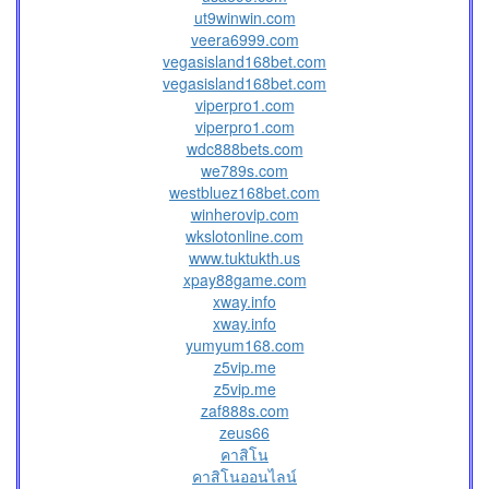
ut9winwin.com
veera6999.com
vegasisland168bet.com
vegasisland168bet.com
viperpro1.com
viperpro1.com
wdc888bets.com
we789s.com
westbluez168bet.com
winherovip.com
wkslotonline.com
www.tuktukth.us
xpay88game.com
xway.info
xway.info
yumyum168.com
z5vip.me
z5vip.me
zaf888s.com
zeus66
คาสิโน
คาสิโนออนไลน์