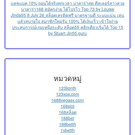
แคชแบค 10% ถอนได้จริงทุกเวลา บาคาร่าสด ดีลเลอร์สาวสวย
บาคาร่า168 สมัครง่าย ได้โปรไว Top 73 by Louise
Jinda55 8 July 26 สล็อตเครดิตฟรี มาตรฐานดี ระบบแน่น เล่น
แล้วสบายใจ สมาชิกใหม่รับ 100% ได้เงินเร็ว เข้าใจง่าย
ประสบการณ์เกมเหนือระดับ สล็อต55 คลิกเดียวเริ่มได้ Top 15
by Stuart Jin55.guru
หมวดหมู่
123lionth
123xos.com
1688vegasx.com
168slot
168สล็อต
188bet
188betth
1xbetth