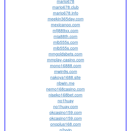
mario678
mario678.club
mario678.info
meekin365day.com
mexicanoo.com
mfj889xx.com
mia88th.com
mib555s.com
mib555s.com
mmgoldsbets.com
mmplay-casino.com
mono16888.com
mwin9s.com
nakoya1688.site
nbwin.me
nemo168casino.com
niseko168bet.com
no1huay
no1huay.com
okcasino159.com
okcasino159.com
onoplus168.com
p2vvip