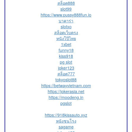
สล็อต888
slot99
https://www.pussy888fun.io
บาคาร่า
slotxo
สล็อตเว็บตรง
หนังโป๊ไทย
1xbet
funny18
kiss918
pg slot
joker123
สล็อต777
tokyoslot88
https://betwayvietnam.com
https://jokerasia.net
https://moodeng.in
pgslot
https://918kissauto.xyz
หนังชนโรง
sagame