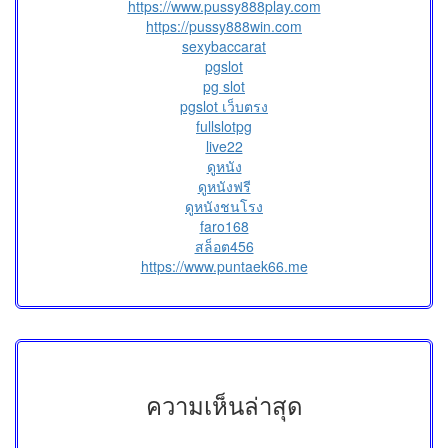
https://www.pussy888play.com
https://pussy888win.com
sexybaccarat
pgslot
pg slot
pgslot เว็บตรง
fullslotpg
live22
ดูหนัง
ดูหนังฟรี
ดูหนังชนโรง
faro168
สล็อต456
https://www.puntaek66.me
ความเห็นล่าสุด