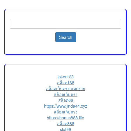
Search
for:
joker123
สล็อต168
สล็อตเว็บตรง แตกง่าย
สล็อตเว็บตรง
สล็อต66
https://www.jinda44.xyz
สล็อตเว็บตรง
https://bonus888.life
สล็อต888
slot99