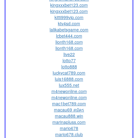
kingxxxbet123.com
kingxxxbet123.com
kitti999vip.com
ktv4sd.com
lalikabetsgame.com
lcbet444.com
lionth168.com
lionth168.com
live22
lotto77
lotto888
luckycat789.com
luis16888.com
lux555.net
m4newonline.com
m4newonline.com
mac1bet789.com
macau69 สมัคร
macau888.win
marinapluss.com
mario678
mario678.club