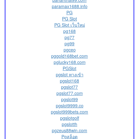
pananthai99.com
paramax1688.info
PG
PG Slot
PG Slot เว็บใหม่
pg168
pg77
pg99
pgceo
pggold168bet.com
pglucky168.com
PGSlot
pgslot ทางเข้า
pgslot168
pgslot77
pgslot77.com
pgslot99
pgslot9999.co
pgslot999bets.com
pgslotgolf
pgslotth
pgzeus88win.com
Pgสล็อต