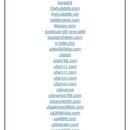
texas24
thehulk888.com
thehulk888.net
tia8kingbet.com
tkbpgg.com
tookhuay 88 ถูกหวย88
topstar359win.com
tr1688.info
udee365day.com
ufabet
ufad168.com
ufam11.com
ufam11.com
ufamnn.com
ufamnn.com
ufanance
ufanance789.com
ufasocietyth.com
ufawinner99bet.com
uk369clubs.com
usa899.com
ut9winwin.com