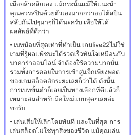
เมื่อยล้าคลิกเอง แม้กระนั้นแม้ให้แนะนำ
คุณควรสปินด้วยตัวเองมากกว่าออโต้สปิน
สลับกันไปๆมาๆก็ได้นะครับ เพื่อให้ได้
ผลลัพธ์ที่ดีกว่า
• เบทน้อยที่สุดเท่าที่ทำเป็น เกมlive22ไม่ใช่
เกมที่รู้ผลแพ้ชนะได้รวดเร็วทันใจเหมือนกับ
บาคาร่าออนไลน์ จำต้องใช้ความบากบั่น
รวมทั้งการคอยในการเข้าสู่แจ็กเพียงพอต
ของเกมสล็อตสักระยะเลยก็ว่าได้ ดังนั้น
การเบทขั้นต่ำก็เลยเป็นทางเลือกที่ดีแล้วก็
เหมาะสมสำหรับมือใหม่แบบสุดๆเลยล่ะ
ขอรับ
• เล่นเสียให้เลิกโดยทันที และในที่สุด การ
เล่นสล็อตไม่ใช่ทุกสิ่งของชีวิต แม้คุณเล่น