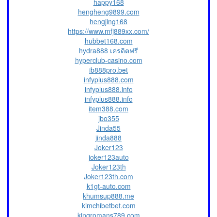
happy168
hengheng9899.com
hengjing168
https://www.mfj889xx.com/
hubbet168.com
hydra888 เครดิตฟรี
hyperclub-casino.com
ib888pro.bet
infyplus888.com
infyplus888.info
infyplus888.info
item388.com
jbo355
Jinda55
jinda888
Joker123
joker123auto
Joker123th
Joker123th.com
k1gt-auto.com
khumsup888.me
kimchibetbet.com
kingromans789.com