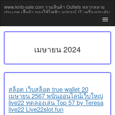
Skip
www.kmb-sale.com รวมสินค้า Outlets หลากหลาย
to
ประเภท เสื้อผ้า ของใช้ไฟฟ้า อุปกรณ์ IT เครื่องประดับ
content
โทรศัพท์มือถือ Outlet prices
T
o
g
g
l
e
เมษายน 2024
n
a
v
i
g
a
t
i
สล็อต เว็บสล็อต true wallet 20
o
เมษายน 2567 พนันออนไลน์เว็บใหญ่
n
live22 ทดลองเล่น Top 57 by Teresa
live22 Live22slot.fun