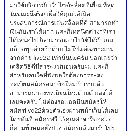
มาใช้บริการกับเว็บไซต์สล็อตที่เยี่ยมที่สุด
ในขณะนี้จริงๆเพื่อให้คุณได้เปิด
ประสบการณ์การเล่นสล็อตที่ดี สามารถทำ
เงินกับเราได้มาก และก็เทคนิคต่างๆที่เรา
ได้เสนอไป ก็สามารถเอาไปใช้ได้กับเกม
สล็อตทุกค่ายอีกด้วย ไม่ใช่แค่เฉพาะเกม
จากค่าย live22 เท่านั้นนะครับ บอกเลยว่า
เคล็ดวิธีดีมีสาระแน่นอนครับผม และก็
สำหรับคนใดที่พึงพอใจต้องการจะลง
ทะเบียนสมัครสมาชิกใหม่กับเราแล้ว
สามารถมาลงทะเบียนใหม่ด้วยตัวเองได้
เลยคะครับ ไม่ต้องรอแอดมินสมัครให้
สมัครlive22ด้วยตัวเองผ่านหน้าเว็บได้เลย
โดยทันที สมัครฟรี ไร้คุณค่าจารีตอะไร
ก็ตามทั้งหมดทั้งปวง สมัครแล้วมารับโปร