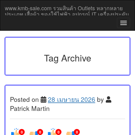
Skip
www.kmb-sale.com รวมสินค้า Outlets หลากหลาย
to
ประเภท เสื้อผ้า ของใช้ไฟฟ้า อุปกรณ์ IT เครื่องประดับ
content
โทรศัพท์มือถือ Outlet prices
T
o
g
g
l
e
Tag Archive
n
a
v
i
g
a
t
Posted on
28 เมษายน 2026
by
i
Patrick Martin
o
n
0
0
0
0