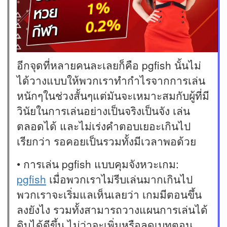
อีกจุดที่หลายคนละเลยก็คือ pgfish นั้นไม่
ได้วางแบบให้พวกเราทำกำไรจากการเล่น
หนักๆในช่วงสั้นๆแต่มันจะเหมาะสมกับผู้ที่มี
วินัยในการเล่นอย่างเป็นจริงเป็นจัง เล่น
ตลอดได้ และไม่เร่งคำตอบเยอะเกินไป
เรียกว่า รอคอยเป็นรวมทั้งมีเวลาพอด้วย
• การเล่น pgfish แบบคุมจังหวะเกม:
pgfish
เมื่อพวกเราไม่รีบเล่นมากเกินไป
พวกเราจะเริ่มแลเห็นเลยว่า เกมมีตอนขึ้น
ลงยังไง รวมทั้งสามารถวางแผนการเล่นได้
ดิบได้ดีขึ้น ไม่ว่าจะเพิ่มหรือลดเบทตอน