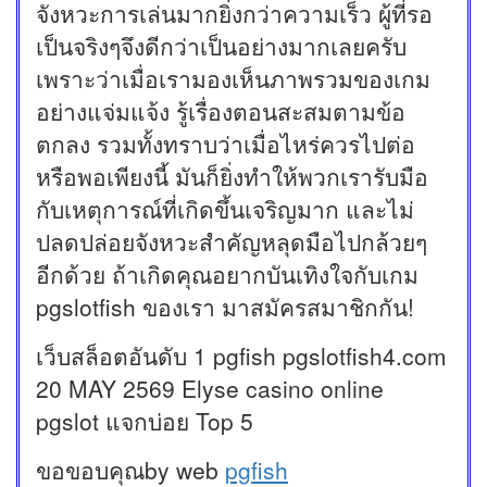
จังหวะการเล่นมากยิ่งกว่าความเร็ว ผู้ที่รอ
เป็นจริงๆจึงดีกว่าเป็นอย่างมากเลยครับ
เพราะว่าเมื่อเรามองเห็นภาพรวมของเกม
อย่างแจ่มแจ้ง รู้เรื่องตอนสะสมตามข้อ
ตกลง รวมทั้งทราบว่าเมื่อไหร่ควรไปต่อ
หรือพอเพียงนี้ มันก็ยิ่งทำให้พวกเรารับมือ
กับเหตุการณ์ที่เกิดขึ้นเจริญมาก และไม่
ปลดปล่อยจังหวะสำคัญหลุดมือไปกล้วยๆ
อีกด้วย ถ้าเกิดคุณอยากบันเทิงใจกับเกม
pgslotfish ของเรา มาสมัครสมาชิกกัน!
เว็บสล็อตอันดับ 1 pgfish pgslotfish4.com
20 MAY 2569 Elyse casino online
pgslot แจกบ่อย Top 5
ขอขอบคุณby web
pgfish