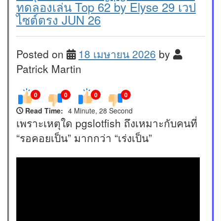
ทดลองเล่น Top 62 by Elyse 29 เวป
ไซต์ตรง JUN 26
Posted on
18 เมษายน 2026
by
Patrick Martin
0
0
0
0
Read Time:
4 Minute, 28 Second
เพราะเหตุใด pgslotfish ถึงเหมาะกับคนที่
“รอคอยเป็น” มากกว่า “เร่งเป็น”