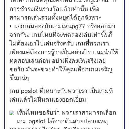
การชำระเงินรางวัลแล้วเท่านั้น เพื่อ
สามารถเล่นรวมทั้งหยุดได้ถูกจังหวะ
• แยกเกมลองกับเกมเล่นpg77 จริงออกมา
จากกัน: เกมไหนที่จะทดลองเล่นเท่านั้นก็
ไม่ต้องเอาไปเล่นจริงครับ เกมที่พวกเรา
เพียงแค่ต้องการรู้ว่าเป็นอย่างไร แนะนำให้
ทดสอบเล่นก่อน อย่าเพิ่งลงเงินจริงเลย
ขอรับ มันจะช่วยทำให้คุณเลือกเกมเจริญ
ขึ้นแน่ๆ
เกม pgslot ที่เหมาะกับพวกเรา เป็นเกมที่
เล่นแล้วไม่ฝืนตนเองยอดเยี่ยม
เห็นไหมขอรับว่า พวกเราสามารถเลือก
เกม pgslot ได้จากต้นสายปลายเหตุ