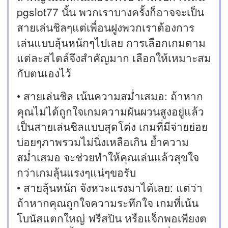
pgslot77 นั้น พวกเราบางครั้งก็อาจจะเป็น
สายเล่นชิลๆแต่เพื่อนฝูงพวกเราต้องการ
เล่นแบบลุ้นหนักๆไปเลย การเลือกเกมตาม
แต่ละสไตล์จึงสำคัญมาก เลือกให้เหมาะสม
กับตนเองไว้
• สายเล่นชิล เน้นความสม่ำเสมอ: ถ้าหาก
คุณไม่ได้ถูกใจเกมความผันผวนสูงอยู่แล้ว
เป็นสายเล่นชิลแบบสุดโต่ง เกมที่มีจ่ายย่อย
บ่อยๆภาพรวมไม่นิ่งเหลือเกิน ย้ำความ
สม่ำเสมอ จะช่วยทำให้คุณเล่นแล้วสุขใจ
กว่าเกมลุ้นแรงๆแน่ๆขอรับ
• สายลุ้นหนัก จังหวะแรงมาได้เลย: แต่ว่า
ถ้าหากคุณถูกใจความระทึกใจ เกมที่เน้น
โบนัสแตกใหญ่ ฟรีสปิน หรือแจ็กพอเพียงต