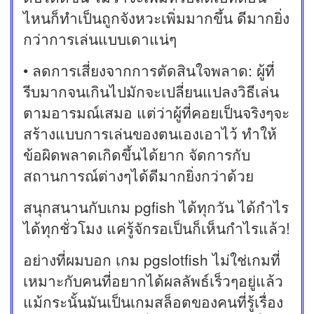
ไหนก็ทำเป็นถูกจังหวะเพิ่มมากขึ้น ดีมากยิ่ง
กว่าการเล่นแบบเดาแน่ๆ
• ลดการเสี่ยงจากการตัดสินใจพลาด: ผู้ที่
รีบมากจนเกินไปมักจะเปลี่ยนแปลงวิธีเล่น
ตามอารมณ์เสมอ แต่ว่าผู้ที่คอยเป็นจริงๆจะ
สร้างแบบการเล่นของตนเองเอาไว้ ทำให้
ข้อผิดพลาดเกิดขึ้นได้ยาก จัดการกับ
สถานการณ์ต่างๆได้ดีมากยิ่งกว่าด้วย
สนุกสนานกับเกม pgfish ได้ทุกวัน ได้กำไร
ได้ทุกชั่วโมง แค่รู้จักรอเป็นก็เห็นกำไรแล้ว!
อย่างที่ผมบอก เกม pgslotfish ไม่ใช่เกมที่
เหมาะกับคนที่อยากได้ผลลัพธ์เร็วๆอยู่แล้ว
แม้กระนั้นมันเป็นเกมสล็อตของคนที่รู้เรื่อง