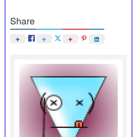
Share