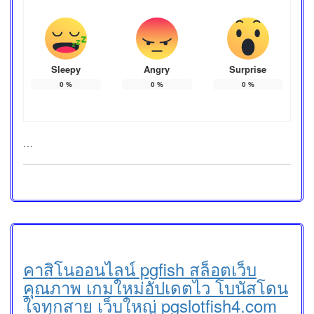
Sleepy
Angry
Surprise
0
%
0
%
0
%
…
คาสิโนออนไลน์ pgfish สล็อตเว็บ
คุณภาพ เกมใหม่อัปเดตไว โบนัสโดน
ใจทุกสาย เว็บใหญ่ pgslotfish4.com