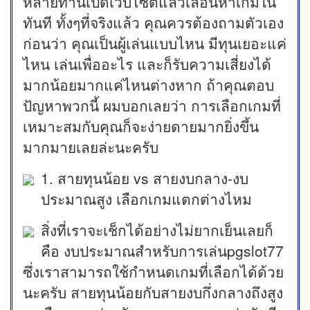
หลายท่านเปิดเว็บไซต์แล้วเลื่อนหาเกมใน
ทันที ทั้งๆที่จริงแล้ว คุณควรต้องถามตัวเอง
ก่อนว่า คุณเป็นผู้เล่นแบบไหน มีทุนเยอะแค่
ไหน เล่นเพื่ออะไร และก็รับความเสี่ยงได้
มากน้อยมากแค่ไหนต่างหาก ถ้าคุณตอบ
ปัญหาพวกนี้ ผมบอกเลยว่า การเลือกเกมที่
เหมาะสมกับคุณก็จะง่ายดายมากยิ่งขึ้น
มากมายเลยล่ะนะครับ
1. สายทุนน้อย vs สายงบกลาง-งบ
ประมาณสูง เลือกเกมแตกต่างไหม
สิ่งที่เราจะเช็กได้อย่างไม่ยากเย็นเลยก็
คือ งบประมาณสำหรับการเล่นpgslot77
ซึ่งเราสามารถใช้กำหนดเกมที่เลือกได้ด้วย
นะครับ สายทุนน้อยกับสายงบกึ่งกลางถึงสูง