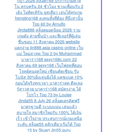
กฎา 2026 สล็อต168 บริการเกมคาสิ
โน ครบครัน 24 ชั่วโมง ชวนเพื่อนรับ 2
เด้ง ไม่ติดเทิร์น ยูสเดียว เล่นได้ทุกเกม
hengjing168 ลงทุนทั้งที่ต้อง ที่นี่เท่านั้น
Top 60 by Arnulfo
Jinda888 สล็อตยอดนิยม 2026 รวม
เกมดัง ค่ายชั้นนำ และฟีเจอร์ที่ผู้เล่น
ชื่นชอบ 11 สิงหาคม 2026 website
แตกง่าย jin888.asia casino online เว็บ
แม่ ใหม่ล่าสุด Top 2 by Muhammad
บาคาร่า168 sexy168c.com 22
สิงหาคม 69 sexy168 เว็บไพ่สดที่ตอบ
โจทย์คนยุคใหม่ เซียนตัดเซียน รับ
โบนัส 30%ยิ่งเล่นยิ่งได้ แคชแบค 10%
ถอนได้จริงทุกเวลา บาคาร่าสด ดีลเลอ
ร์สาวสวย บาคาร่า168 สมัครง่าย ได้
โปรไว Top 73 by Louise
Jinda55 8 July 26 สล็อตเครดิตฟรี
มาตรฐานดี ระบบแน่น เล่นแล้ว
สบายใจ สมาชิกใหม่รับ 100% ได้เงิน
เร็ว เข้าใจง่าย ประสบการณ์เกมเหนือ
ระดับ สล็อต55 คลิกเดียวเริ่มได้ Top
15 by Stuart Jin55.guru