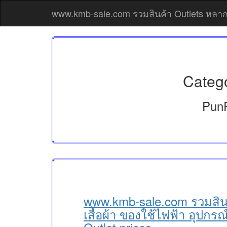
Skip
www.kmb-sale.com รวมสินค้า Outlets หลากหล
to
content
Catego
Pun
www.kmb-sale.com รวมสิน
เสื้อผ้า ของใช้ไฟฟ้า อุปกรณ