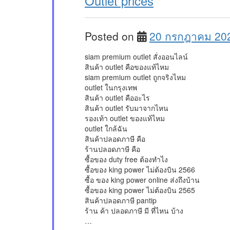
Outlet prices
Posted on
20 กรกฎาคม 20
siam premium outlet สั่งออนไลน์
สินค้า outlet คือของแท้ไหม
siam premium outlet ถูกจริงไหม
outlet ในกรุงเทพ
สินค้า outlet คืออะไร
สินค้า outlet รับมาจากไหน
รองเท้า outlet ของแท้ไหม
outlet ใกล้ฉัน
สินค้าปลอดภาษี คือ
ร้านปลอดภาษี คือ
ซื้อของ duty free ต้องทําไง
ซื้อของ king power ไม่ต้องบิน 2566
ซื้อ ของ king power online ส่งถึงบ้าน
ซื้อของ king power ไม่ต้องบิน 2565
สินค้าปลอดภาษี pantip
ร้าน ค้า ปลอดภาษี มี ที่ไหน บ้าง
…