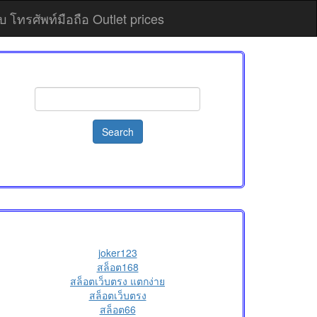
 โทรศัพท์มือถือ Outlet prices
Search
for:
joker123
สล็อต168
สล็อตเว็บตรง แตกง่าย
สล็อตเว็บตรง
สล็อต66