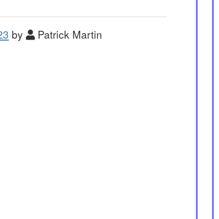
23
by
Patrick Martin