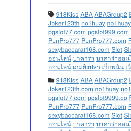
918Kiss
ABA
ABAGroup2
Joker123th
no1huay
no1huay
pgslot77.com
pgslot999.com
PunPro777
PunPro777.com
sexybaccarat168.com
Slot
Sl
ออนไลน์
บาคาร่า
บาคาร่าออน
ออนไลน์
เกมยิงปลา
เว็บพนัน
เ
918Kiss
ABA
ABAGroup2
Joker123th.com
no1huay
no1
pgslot77.com
pgslot9999.co
PunPro777
PunPro777.com
sexybaccarat168.com
Slot
Sl
ออนไลน์
บาคาร่า
บาคาร่าออน