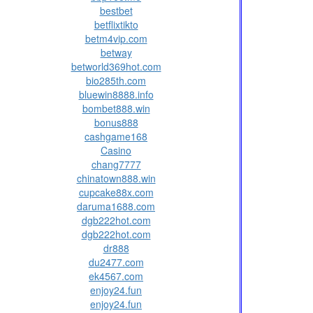
bestbet
betflixtikto
betm4vip.com
betway
betworld369hot.com
bio285th.com
bluewin8888.info
bombet888.win
bonus888
cashgame168
Casino
chang7777
chinatown888.win
cupcake88x.com
daruma1688.com
dgb222hot.com
dgb222hot.com
dr888
du2477.com
ek4567.com
enjoy24.fun
enjoy24.fun