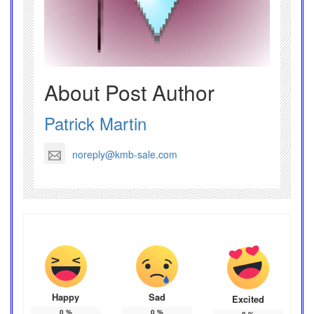
About Post Author
Patrick Martin
noreply@kmb-sale.com
Happy
Sad
Excited
0
%
0
%
0
%