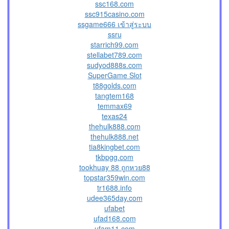
ssc168.com
ssc915casino.com
ssgame666 เข้าสู่ระบบ
ssru
starrich99.com
stellabet789.com
sudyod888s.com
SuperGame Slot
t88golds.com
tangtem168
temmax69
texas24
thehulk888.com
thehulk888.net
tia8kingbet.com
tkbpgg.com
tookhuay 88 ถูกหวย88
topstar359win.com
tr1688.info
udee365day.com
ufabet
ufad168.com
ufam11.com