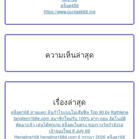
สล็อต456
https://www.puntaek66.me
ความเห็นล่าสุด
เรื่องล่าสุด
สล็อต168 สายแตก ลุ้นกำไรแบบไม่เสียฟีล Top 90 by Kathlene
tangtem168e.com สมาชิกใหม่รับ 100% ฝาก-ถอน อัตโนมัติ
คัดมาแล้ว เล่นได้ทุกเกม สล็อตเว็บตรง ของรางวัลกำลังรอ
เจ้าของใหม่ 8 July 69
Hengjing168 hengjing168d.com 6 กรกฎา 2026 สล็อต168