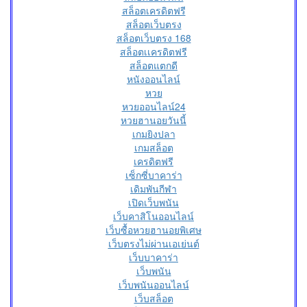
สล็อตเครดิตฟรี
สล็อตเว็บตรง
สล็อตเว็บตรง 168
สล็อตเเครดิตฟรี
สล็อตแตกดี
หนังออนไลน์
หวย
หวยออนไลน์24
หวยฮานอยวันนี้
เกมยิงปลา
เกมสล็อต
เครดิตฟรี
เซ็กซี่บาคาร่า
เดิมพันกีฬา
เปิดเว็บพนัน
เว็บคาสิโนออนไลน์
เว็บซื้อหวยฮานอยพิเศษ
เว็บตรงไม่ผ่านเอเย่นต์
เว็บบาคาร่า
เว็บพนัน
เว็บพนันออนไลน์
เว็บสล็อต