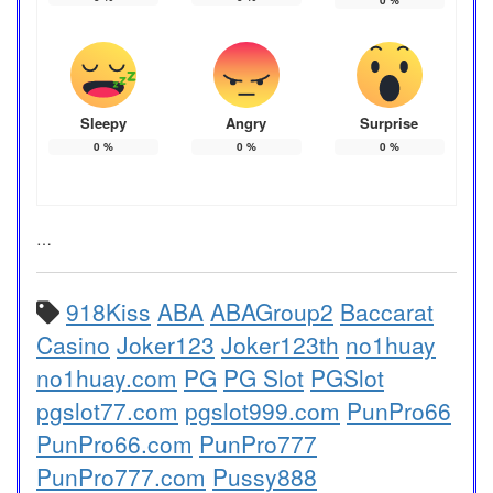
Sleepy
Angry
Surprise
0
%
0
%
0
%
…
918Kiss
ABA
ABAGroup2
Baccarat
Casino
Joker123
Joker123th
no1huay
no1huay.com
PG
PG Slot
PGSlot
pgslot77.com
pgslot999.com
PunPro66
PunPro66.com
PunPro777
PunPro777.com
Pussy888