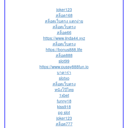
joker123
สล็อต168
สล็อตเว็บตรง แตกง่าย
สล็อตเว็บตรง
สล็อต66
https://www.jinda44.xyz
สล็อตเว็บตรง
https://bonus888.life
สล็อต888
slot99
https://www.pussy888fun.io
บาคาร่า
slotxo
สล็อตเว็บตรง
หนังโป๊ไทย
1xbet
funny18
kiss918
pg slot
joker123
สล็อต777