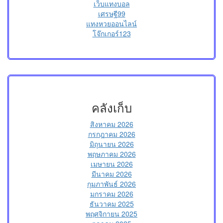
เว็บแทงบอล
เศรษฐี99
แทงหวยออนไลน์
โจ๊กเกอร์123
คลังเก็บ
สิงหาคม 2026
กรกฎาคม 2026
มิถุนายน 2026
พฤษภาคม 2026
เมษายน 2026
มีนาคม 2026
กุมภาพันธ์ 2026
มกราคม 2026
ธันวาคม 2025
พฤศจิกายน 2025