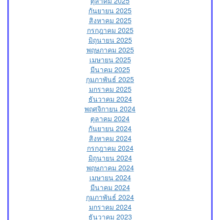
ตุลาคม 2025
กันยายน 2025
สิงหาคม 2025
กรกฎาคม 2025
มิถุนายน 2025
พฤษภาคม 2025
เมษายน 2025
มีนาคม 2025
กุมภาพันธ์ 2025
มกราคม 2025
ธันวาคม 2024
พฤศจิกายน 2024
ตุลาคม 2024
กันยายน 2024
สิงหาคม 2024
กรกฎาคม 2024
มิถุนายน 2024
พฤษภาคม 2024
เมษายน 2024
มีนาคม 2024
กุมภาพันธ์ 2024
มกราคม 2024
ธันวาคม 2023