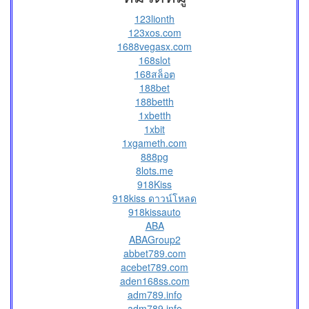
123lionth
123xos.com
1688vegasx.com
168slot
168สล็อต
188bet
188betth
1xbetth
1xbit
1xgameth.com
888pg
8lots.me
918Kiss
918kiss ดาวน์โหลด
918kissauto
ABA
ABAGroup2
abbet789.com
acebet789.com
aden168ss.com
adm789.info
adm789.info