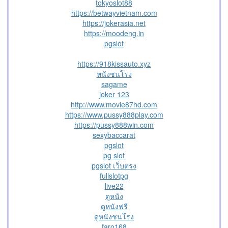
tokyoslot88
https://betwayvietnam.com
https://jokerasia.net
https://moodeng.in
pgslot
https://918kissauto.xyz
หนังชนโรง
sagame
joker 123
http://www.movie87hd.com
https://www.pussy888play.com
https://pussy888win.com
sexybaccarat
pgslot
pg slot
pgslot เว็บตรง
fullslotpg
live22
ดูหนัง
ดูหนังฟรี
ดูหนังชนโรง
faro168