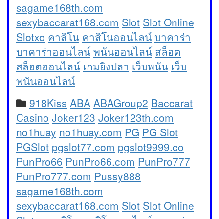
sagame168th.com
sexybaccarat168.com
Slot
Slot Online
Slotxo
คาสิโน
คาสิโนออนไลน์
บาคาร่า
บาคาร่าออนไลน์
พนันออนไลน์
สล็อต
สล็อตออนไลน์
เกมยิงปลา
เว็บพนัน
เว็บ
พนันออนไลน์
918Kiss
ABA
ABAGroup2
Baccarat
Casino
Joker123
Joker123th.com
no1huay
no1huay.com
PG
PG Slot
PGSlot
pgslot77.com
pgslot9999.co
PunPro66
PunPro66.com
PunPro777
PunPro777.com
Pussy888
sagame168th.com
sexybaccarat168.com
Slot
Slot Online