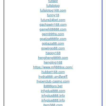
fullslot
fullslotpg
fullslotpg168.com
funny18
future24bet.com
gachawin168.com
gamehit8888.com
gem99ths.com
goatza888fin.com
gobaza88.com
gowingo88.com
happy168
hengheng9899.com
hengjing168
https://www.mfj889xx.com/
hubbet168.com
hydra888 เครดิตฟรี
hyperclub-casino.com
ib888pro.bet
infyplus888.com
infyplus888.info
infyplus888.info
item388.com