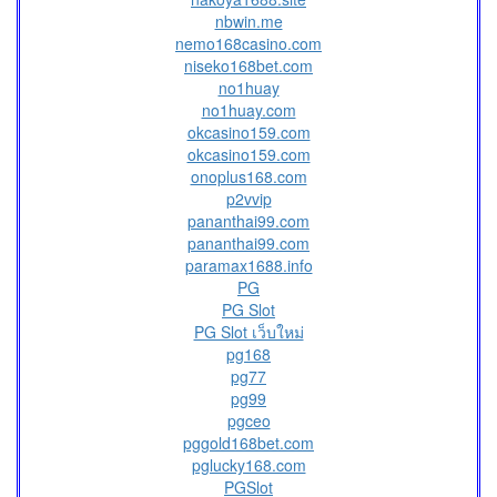
nbwin.me
nemo168casino.com
niseko168bet.com
no1huay
no1huay.com
okcasino159.com
okcasino159.com
onoplus168.com
p2vvip
pananthai99.com
pananthai99.com
paramax1688.info
PG
PG Slot
PG Slot เว็บใหม่
pg168
pg77
pg99
pgceo
pggold168bet.com
pglucky168.com
PGSlot