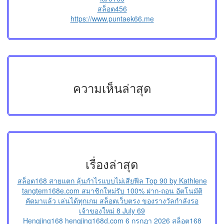
สล็อต456
https://www.puntaek66.me
ความเห็นล่าสุด
เรื่องล่าสุด
สล็อต168 สายแตก ลุ้นกำไรแบบไม่เสียฟีล Top 90 by Kathlene
tangtem168e.com สมาชิกใหม่รับ 100% ฝาก-ถอน อัตโนมัติ
คัดมาแล้ว เล่นได้ทุกเกม สล็อตเว็บตรง ของรางวัลกำลังรอ
เจ้าของใหม่ 8 July 69
Hengjing168 hengjing168d.com 6 กรกฎา 2026 สล็อต168