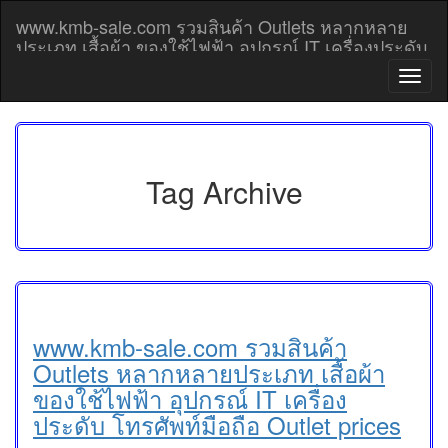
Skip
www.kmb-sale.com รวมสินค้า Outlets หลากหลาย
to
ประเภท เสื้อผ้า ของใช้ไฟฟ้า อุปกรณ์ IT เครื่องประดับ
content
โทรศัพท์มือถือ Outlet prices
T
o
g
g
l
e
Tag Archive
n
a
v
i
g
a
t
i
www.kmb-sale.com รวมสินค้า
o
Outlets หลากหลายประเภท เสื้อผ้า
n
ของใช้ไฟฟ้า อุปกรณ์ IT เครื่อง
ประดับ โทรศัพท์มือถือ Outlet prices