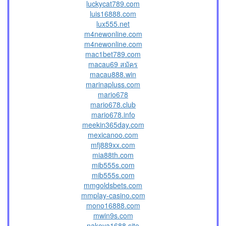
luckycat789.com
luis16888.com
lux555.net
m4newonline.com
m4newonline.com
mac1bet789.com
macau69 สมัคร
macau888.win
marinapluss.com
mario678
mario678.club
mario678.info
meekin365day.com
mexicanoo.com
mfj889xx.com
mia88th.com
mib555s.com
mib555s.com
mmgoldsbets.com
mmplay-casino.com
mono16888.com
mwin9s.com
nakoya1688.site