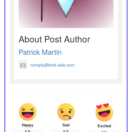
About Post Author
Patrick Martin
noreply@kmb-sale.com
Happy
Sad
Excited
0
%
0
%
0
%