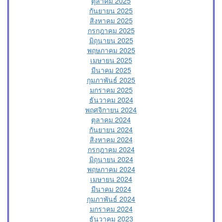
ตุลาคม 2025
กันยายน 2025
สิงหาคม 2025
กรกฎาคม 2025
มิถุนายน 2025
พฤษภาคม 2025
เมษายน 2025
มีนาคม 2025
กุมภาพันธ์ 2025
มกราคม 2025
ธันวาคม 2024
พฤศจิกายน 2024
ตุลาคม 2024
กันยายน 2024
สิงหาคม 2024
กรกฎาคม 2024
มิถุนายน 2024
พฤษภาคม 2024
เมษายน 2024
มีนาคม 2024
กุมภาพันธ์ 2024
มกราคม 2024
ธันวาคม 2023