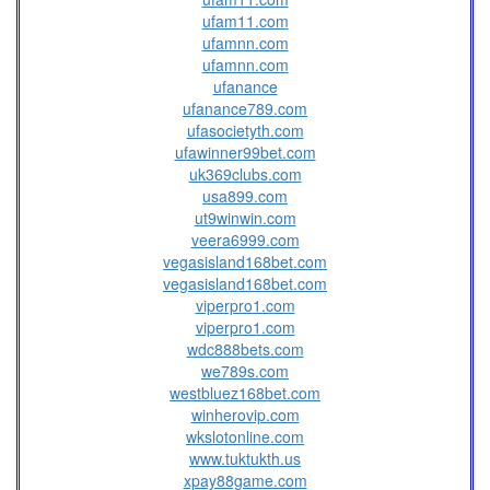
ufam11.com
ufamnn.com
ufamnn.com
ufanance
ufanance789.com
ufasocietyth.com
ufawinner99bet.com
uk369clubs.com
usa899.com
ut9winwin.com
veera6999.com
vegasisland168bet.com
vegasisland168bet.com
viperpro1.com
viperpro1.com
wdc888bets.com
we789s.com
westbluez168bet.com
winherovip.com
wkslotonline.com
www.tuktukth.us
xpay88game.com