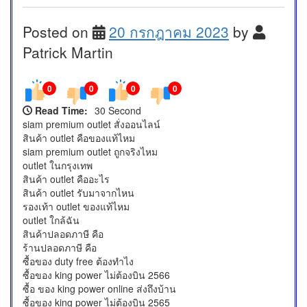
Posted on
20 กรกฎาคม 2023
by
Patrick Martin
0
0
0
0
Read Time:
30 Second
siam premium outlet สั่งออนไลน์
สินค้า outlet คือของแท้ไหม
siam premium outlet ถูกจริงไหม
outlet ในกรุงเทพ
สินค้า outlet คืออะไร
สินค้า outlet รับมาจากไหน
รองเท้า outlet ของแท้ไหม
outlet ใกล้ฉัน
สินค้าปลอดภาษี คือ
ร้านปลอดภาษี คือ
ซื้อของ duty free ต้องทําไง
ซื้อของ king power ไม่ต้องบิน 2566
ซื้อ ของ king power online ส่งถึงบ้าน
ซื้อของ king power ไม่ต้องบิน 2565