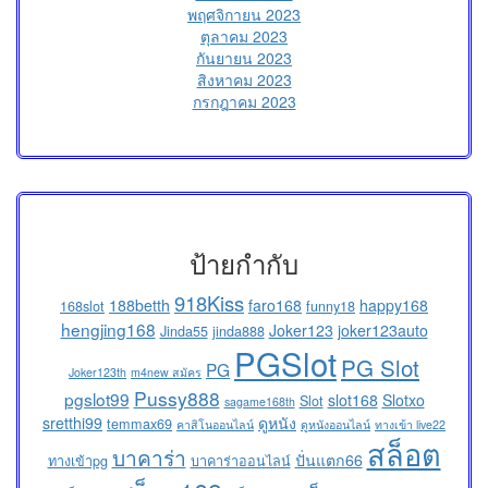
พฤศจิกายน 2023
ตุลาคม 2023
กันยายน 2023
สิงหาคม 2023
กรกฎาคม 2023
ป้ายกำกับ
918Kiss
188betth
faro168
happy168
168slot
funny18
hengjing168
Joker123
joker123auto
Jinda55
jinda888
PGSlot
PG Slot
PG
Joker123th
m4new สมัคร
Pussy888
pgslot99
slot168
Slotxo
Slot
sagame168th
sretthi99
ดูหนัง
temmax69
คาสิโนออนไลน์
ดูหนังออนไลน์
ทางเข้า live22
สล็อต
บาคาร่า
ปั่นแตก66
ทางเข้าpg
บาคาร่าออนไลน์