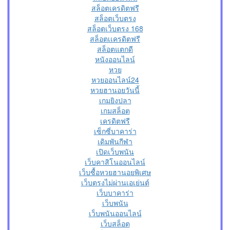
สล็อตเครดิตฟรี
สล็อตเว็บตรง
สล็อตเว็บตรง 168
สล็อตเเครดิตฟรี
สล็อตแตกดี
หนังออนไลน์
หวย
หวยออนไลน์24
หวยฮานอยวันนี้
เกมยิงปลา
เกมสล็อต
เครดิตฟรี
เซ็กซี่บาคาร่า
เดิมพันกีฬา
เปิดเว็บพนัน
เว็บคาสิโนออนไลน์
เว็บซื้อหวยฮานอยพิเศษ
เว็บตรงไม่ผ่านเอเย่นต์
เว็บบาคาร่า
เว็บพนัน
เว็บพนันออนไลน์
เว็บสล็อต