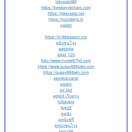
tokyoslot88
https://betwayvietnam.com
https://jokerasia.net
https://moodeng.in
pgslot
https://918kissauto.xyz
หนังชนโรง
sagame
joker 123
http://www.movie87hd.com
https://www.pussy888play.com
https://pussy888win.com
sexybaccarat
pgslot
pg slot
pgslot เว็บตรง
fullslotpg
live22
ดูหนัง
ดูหนังฟรี
ดูหนังชนโรง
faro168