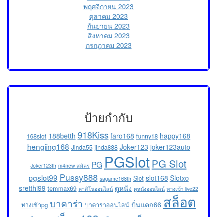
พฤศจิกายน 2023
ตุลาคม 2023
กันยายน 2023
สิงหาคม 2023
กรกฎาคม 2023
ป้ายกำกับ
918Kiss
188betth
faro168
happy168
168slot
funny18
hengjing168
Joker123
joker123auto
Jinda55
jinda888
PGSlot
PG Slot
PG
Joker123th
m4new สมัคร
Pussy888
pgslot99
slot168
Slotxo
Slot
sagame168th
sretthi99
ดูหนัง
temmax69
คาสิโนออนไลน์
ดูหนังออนไลน์
ทางเข้า live22
สล็อต
บาคาร่า
ปั่นแตก66
ทางเข้าpg
บาคาร่าออนไลน์