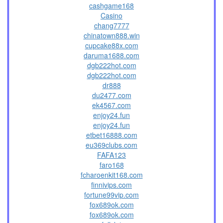
cashgame168
Casino
chang7777
chinatown888.win
cupcake88x.com
daruma1688.com
dgb222hot.com
dgb222hot.com
dr888
du2477.com
ek4567.com
enjoy24.fun
enjoy24.fun
etbet16888.com
eu369clubs.com
FAFA123
faro168
fcharoenkit168.com
finnivips.com
fortune99vip.com
fox689ok.com
fox689ok.com