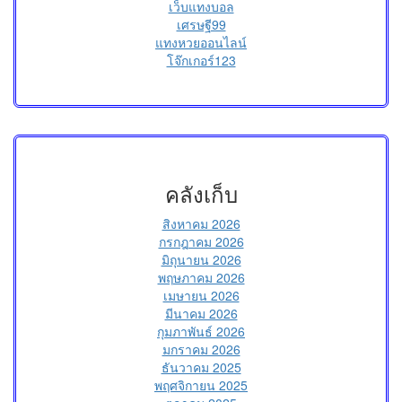
เว็บแทงบอล
เศรษฐี99
แทงหวยออนไลน์
โจ๊กเกอร์123
คลังเก็บ
สิงหาคม 2026
กรกฎาคม 2026
มิถุนายน 2026
พฤษภาคม 2026
เมษายน 2026
มีนาคม 2026
กุมภาพันธ์ 2026
มกราคม 2026
ธันวาคม 2025
พฤศจิกายน 2025