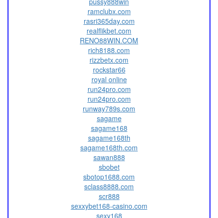
pussy888win
ramclubx.com
rasri365day.com
realflikbet.com
RENO88WIN.COM
rich8188.com
rizzbetx.com
rockstar66
royal online
run24pro.com
run24pro.com
runway789s.com
sagame
sagame168
sagame168th
sagame168th.com
sawan888
sbobet
sbotop1688.com
sclass8888.com
scr888
sexxybet168-casino.com
sexy168