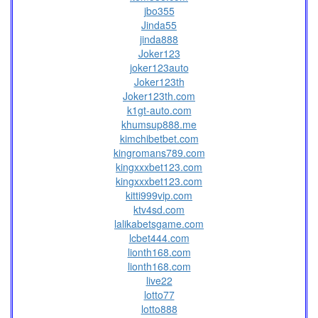
jbo355
Jinda55
jinda888
Joker123
joker123auto
Joker123th
Joker123th.com
k1gt-auto.com
khumsup888.me
kimchibetbet.com
kingromans789.com
kingxxxbet123.com
kingxxxbet123.com
kitti999vip.com
ktv4sd.com
lalikabetsgame.com
lcbet444.com
lionth168.com
lionth168.com
live22
lotto77
lotto888