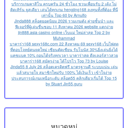
บริการเกมคาสิโน ครบครัน 24 ชั่วโมง ชวนเพื่อนรับ 2 เด้ง ไม่
ติดเทิร์น ยูสเดียว เล่นได้ทุกเกม hengjing168 ลงทุนทั้งที่ต้อง ที่นี่
เท่านั้น Top 60 by Arnulfo
Jinda888 สล็อตยอดนิยม 2026 รวมเกมดัง ค่ายชั้นนำ และ
ฟีเจอร์ที่ผู้เล่นชื่นชอบ 11 สิงหาคม 2026 website แตกง่าย
jin888.asia casino online เว็บแม่ ใหม่ล่าสุด Top 2 by
Muhammad
บาคาร่า168 sexy168c.com 22 สิงหาคม 69 sexy168 เว็บไพ่สด
ที่ตอบโจทย์คนยุคใหม่ เซียนตัดเซียน รับโบนัส 30%ยิ่งเล่นยิ่งได้
แคชแบค 10% ถอนได้จริงทุกเวลา บาคาร่าสด ดีลเลอร์สาวสวย
บาคาร่า168 สมัครง่าย ได้โปรไว Top 73 by Louise
Jinda55 8 July 26 สล็อตเครดิตฟรี มาตรฐานดี ระบบแน่น เล่น
แล้วสบายใจ สมาชิกใหม่รับ 100% ได้เงินเร็ว เข้าใจง่าย
ประสบการณ์เกมเหนือระดับ สล็อต55 คลิกเดียวเริ่มได้ Top 15
by Stuart Jin55.guru
หมวดหมู่