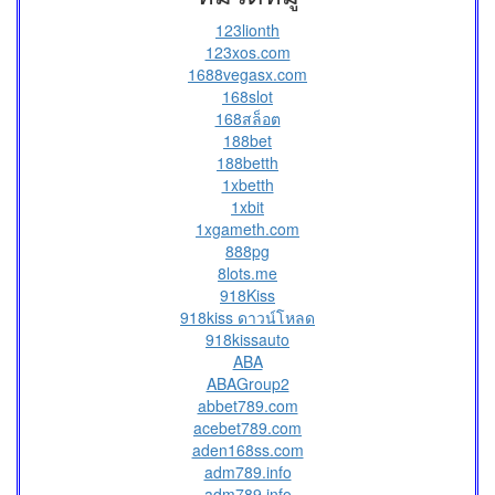
123lionth
123xos.com
1688vegasx.com
168slot
168สล็อต
188bet
188betth
1xbetth
1xbit
1xgameth.com
888pg
8lots.me
918Kiss
918kiss ดาวน์โหลด
918kissauto
ABA
ABAGroup2
abbet789.com
acebet789.com
aden168ss.com
adm789.info
adm789.info