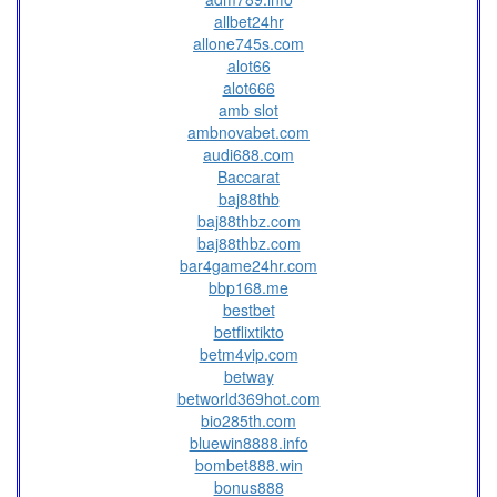
allbet24hr
allone745s.com
alot66
alot666
amb slot
ambnovabet.com
audi688.com
Baccarat
baj88thb
baj88thbz.com
baj88thbz.com
bar4game24hr.com
bbp168.me
bestbet
betflixtikto
betm4vip.com
betway
betworld369hot.com
bio285th.com
bluewin8888.info
bombet888.win
bonus888